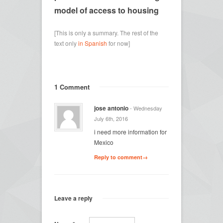
model of access to housing
[This is only a summary. The rest of the
text only
in Spanish
for now]
1 Comment
jose antonio
- Wednesday
July 6th, 2016
i need more information for
Mexico
Reply to comment→
Leave a reply