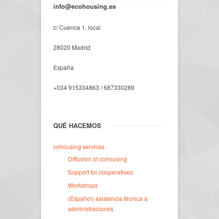
info@ecohousing.es
c/ Cuenca 1, local
28020 Madrid
España
+034 915334863 / 687330289
QUÉ HACEMOS
cohousing services
Diffusion of cohousing
Support for cooperatives
Workshops
(Español) asistencia técnica a
administraciones