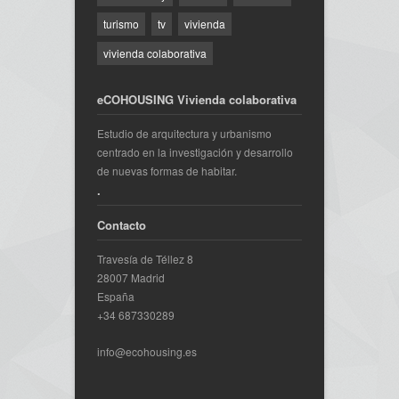
turismo
tv
vivienda
vivienda colaborativa
eCOHOUSING Vivienda colaborativa
Estudio de arquitectura y urbanismo
centrado en la investigación y desarrollo
de nuevas formas de habitar.
.
Contacto
Travesía de Téllez 8
28007 Madrid
España
+34 687330289
info@ecohousing.es