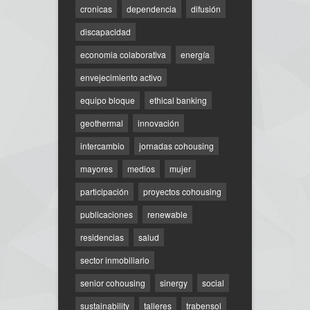
cronicas
dependencia
difusión
discapacidad
economia colaborativa
energía
envejecimiento activo
equipo bloque
ethical banking
geothermal
innovación
intercambio
jornadas cohousing
mayores
medios
mujer
participación
proyectos cohousing
publicaciones
renewable
residencias
salud
sector inmobiliario
senior cohousing
sinergy
social
sustainability
talleres
trabensol