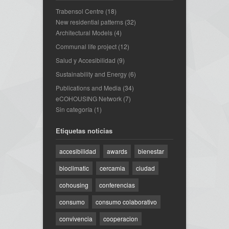
Trabensol Centre
(18)
New residential patterns
(32)
Architectural Models
(4)
Communal life project
(12)
Salud y Accesibilidad
(9)
Sustainability and Energy
(6)
Publications and Media
(34)
eCOHOUSING Network
(7)
Sin categoría
(1)
Etiquetas noticias
accesibilidad
awards
bienestar
bioclimatic
cercamia
ciudad
cohousing
conferencias
consumo
consumo colaborativo
convivencia
cooperacion