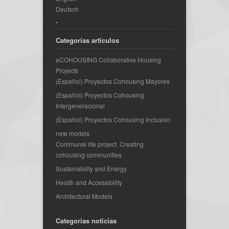
Deutsch
.
Categorías artículos
eCOHOUSING Collaborative Housing
Projects
(Español) Proyectos Cohousing Mayores
(Español) Proyectos Cohousing
Intergeneracional
(Español) Proyectos Cohousing Inclusivo
new models
Communal life project. Creating
cohousing communities
Sustainability and Energy
Health and Accessibility
Architectural Models
Categorías noticias