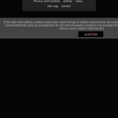
Privacy and Cookies
articles
news
site map
contact
Este sitio web utiliza cookies para que usted tenga la mejor experiencia de us
consentimiento para la aceptación de las mencionadas cookies y la aceptació
enlace para mayor información.
ACEPTAR