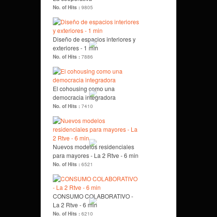
No. of Hits :
9805
Diseño de espacios interiores y
exteriores - 1 min
No. of Hits :
7886
El cohousing como una
democracia integradora
No. of Hits :
7410
Nuevos modelos residenciales
para mayores - La 2 Rtve - 6 min
No. of Hits :
6521
CONSUMO COLABORATIVO -
La 2 Rtve - 6 min
No. of Hits :
6210