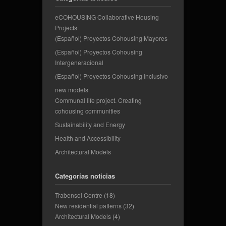
eCOHOUSING Collaborative Housing
Projects
(Español) Proyectos Cohousing Mayores
(Español) Proyectos Cohousing
Intergeneracional
(Español) Proyectos Cohousing Inclusivo
new models
Communal life project. Creating
cohousing communities
Sustainability and Energy
Health and Accessibility
Architectural Models
Categorías noticias
Trabensol Centre
(18)
New residential patterns
(32)
Architectural Models
(4)