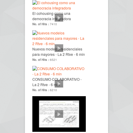
El cohousing como una
democracia integradora
No. of Hits :
7410
Nuevos modelos residenciales
para mayores - La 2 Rtve - 6 min
No. of Hits :
6521
CONSUMO COLABORATIVO -
La 2 Rtve - 6 min
No. of Hits :
6210