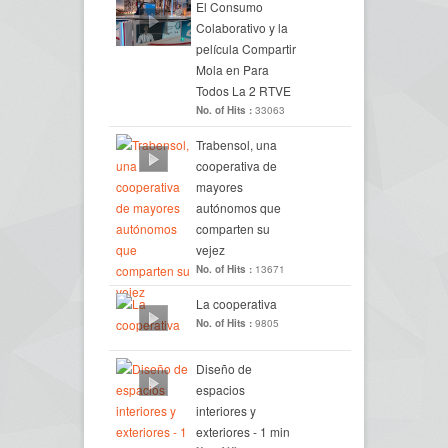
El Consumo
Colaborativo y la
película Compartir
Mola en Para
Todos La 2 RTVE
No. of Hits :
33063
Trabensol, una
cooperativa de
mayores
autónomos que
comparten su
vejez
No. of Hits :
13671
La cooperativa
No. of Hits :
9805
Diseño de
espacios
interiores y
exteriores - 1 min