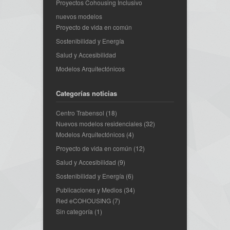
Proyectos Cohousing Inclusivo
nuevos modelos
Proyecto de vida en común
Sostenibilidad y Energía
Salud y Accesibilidad
Modelos Arquitectónicos
Categorías noticias
Centro Trabensol
(18)
Nuevos modelos residenciales
(32)
Modelos Arquitectónicos
(4)
Proyecto de vida en común
(12)
Salud y Accesibilidad
(9)
Sostenibilidad y Energía
(6)
Publicaciones y Medios
(34)
Red eCOHOUSING
(7)
Sin categoría
(1)