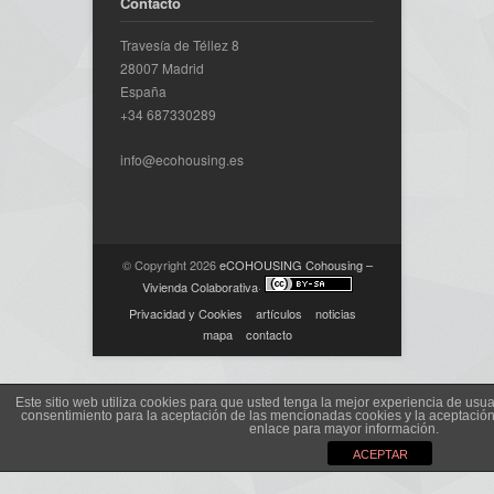
Contacto
Travesía de Téllez 8
28007 Madrid
España
+34 687330289
info@ecohousing.es
© Copyright 2026
eCOHOUSING Cohousing –
Vivienda Colaborativa
·
Privacidad y Cookies
artículos
noticias
mapa
contacto
Este sitio web utiliza cookies para que usted tenga la mejor experiencia de us
consentimiento para la aceptación de las mencionadas cookies y la aceptació
enlace para mayor información.
ACEPTAR