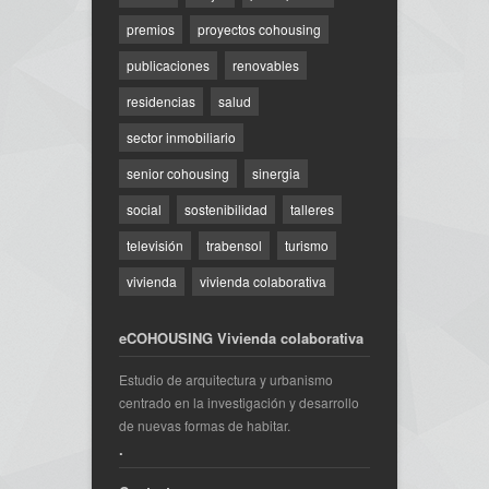
premios
proyectos cohousing
publicaciones
renovables
residencias
salud
sector inmobiliario
senior cohousing
sinergia
social
sostenibilidad
talleres
televisión
trabensol
turismo
vivienda
vivienda colaborativa
eCOHOUSING Vivienda colaborativa
Estudio de arquitectura y urbanismo
centrado en la investigación y desarrollo
de nuevas formas de habitar.
.