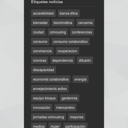
Etiquetas noticias
accesibilidad
banca ética
bienestar
bioclimática
cercamia
ciudad
cohousing
conferencias
consumo
consumo colaborativo
convivencia
cooperacion
cronicas
dependencia
difusión
discapacidad
economia colaborativa
energía
envejecimiento activo
equipo bloque
geotermia
innovación
intercambio
jornadas cohousing
mayores
medios
mujer
participación