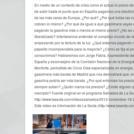
En medio de un contexto de crisis como el actual el precio de
de subir hasta el punto que en España pagamos una electric
de las más caras de Europa. ¿Por qué? ¿Por qué todas las c
cobran lo mismo? ¿Por qué da igual a qué gasolinera vayas
pagando la gasolina más o menos al mismo precio? ¿No es
liberalizado? Intentaremos entender el complejo mundo de la
empezando por la factura de la luz. ¿Qué estamos pagando 
papelito incomprensible para la mayoría? ¿Cómo se fija el pr
consumimos? Hablaremos con Jorge Fabra, Expresidente de 
España y exconsejero de la Comisión Nacional de la Energí
Monforte, periodista de Cinco Días especializada en energía.
gasolinera más barata de Madrid que nos demostrará que, en
gasolina podría ser más barata. ¿Por qué entonces los preci
siempre suben? ¿Quién marca los precios? ¿Existe alguien q
mercado? Fuente original en el programa Salvados de La Se
http://www.lasexta.com/videos/salvados/2012-noviembre-1
Este video es información de La Sexta (http://www.lasexta.co