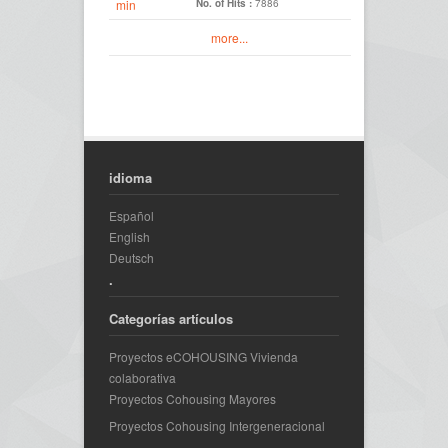
No. of Hits :
7886
more...
idioma
Español
English
Deutsch
.
Categorías artículos
Proyectos eCOHOUSING Vivienda
colaborativa
Proyectos Cohousing Mayores
Proyectos Cohousing Intergeneracional