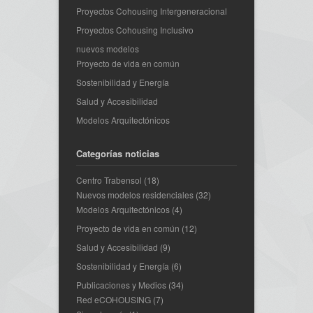
Proyectos Cohousing Intergeneracional
Proyectos Cohousing Inclusivo
nuevos modelos
Proyecto de vida en común
Sostenibilidad y Energía
Salud y Accesibilidad
Modelos Arquitectónicos
Categorías noticias
Centro Trabensol
(18)
Nuevos modelos residenciales
(32)
Modelos Arquitectónicos
(4)
Proyecto de vida en común
(12)
Salud y Accesibilidad
(9)
Sostenibilidad y Energía
(6)
Publicaciones y Medios
(34)
Red eCOHOUSING
(7)