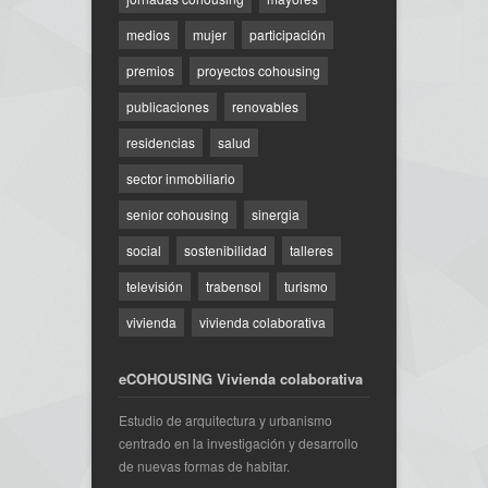
medios
mujer
participación
premios
proyectos cohousing
publicaciones
renovables
residencias
salud
sector inmobiliario
senior cohousing
sinergia
social
sostenibilidad
talleres
televisión
trabensol
turismo
vivienda
vivienda colaborativa
eCOHOUSING Vivienda colaborativa
Estudio de arquitectura y urbanismo
centrado en la investigación y desarrollo
de nuevas formas de habitar.