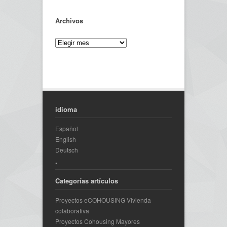
Archivos
idioma
Español
English
Deutsch
.
Categorías artículos
Proyectos eCOHOUSING Vivienda
colaborativa
Proyectos Cohousing Mayores