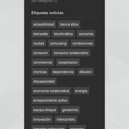
Sin categoría
(1)
Etiquetas noticias
accesibilidad
banca ética
bienestar
bioclimática
cercamia
ciudad
cohousing
conferencias
consumo
consumo colaborativo
convivencia
cooperacion
cronicas
dependencia
difusión
discapacidad
economia colaborativa
energía
envejecimiento activo
equipo bloque
geotermia
innovación
intercambio
jornadas cohousing
mayores