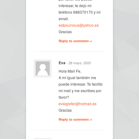
interesar, te dejo mi
teléfono 688370170 y mi
email.
estpourvous@yahoo.es
Gracias
Reply to comment→
Eva
- 28 mayo, 2020
Hola Mari Fe,
A mí igual también me
puede interesar. Te facilito
mi mail y me escribes por
favor?
evaiglefer@hotmail.es
Gracias
Reply to comment→