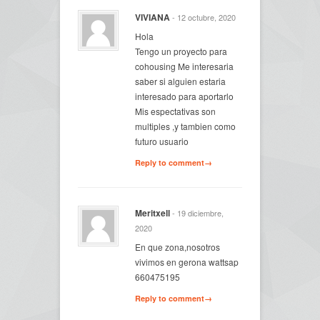
VIVIANA
- 12 octubre, 2020
Hola
Tengo un proyecto para
cohousing Me interesaria
saber si alguien estaria
interesado para aportarlo
Mis espectativas son
multiples ,y tambien como
futuro usuario
Reply to comment→
Meritxell
- 19 diciembre,
2020
En que zona,nosotros
vivimos en gerona wattsap
660475195
Reply to comment→