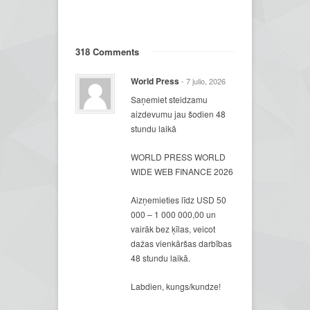
318 Comments
World Press
- 7 julio, 2026
Saņemiet steidzamu
aizdevumu jau šodien 48
stundu laikā
WORLD PRESS WORLD
WIDE WEB FINANCE 2026
Aizņemieties līdz USD 50
000 – 1 000 000,00 un
vairāk bez ķīlas, veicot
dažas vienkāršas darbības
48 stundu laikā.
Labdien, kungs/kundze!