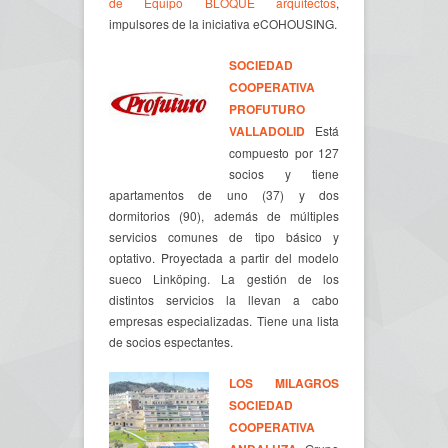
de Equipo BLOQUE arquitectos
,
impulsores de la iniciativa eCOHOUSING.
SOCIEDAD
COOPERATIVA
PROFUTURO
VALLADOLID
Está
compuesto por 127
socios y tiene
apartamentos de uno (37) y dos
dormitorios (90), además de múltiples
servicios comunes de tipo básico y
optativo. Proyectada a partir del modelo
sueco Linköping. La gestión de los
distintos servicios la llevan a cabo
empresas especializadas. Tiene una lista
de socios espectantes.
LOS MILAGROS
SOCIEDAD
COOPERATIVA