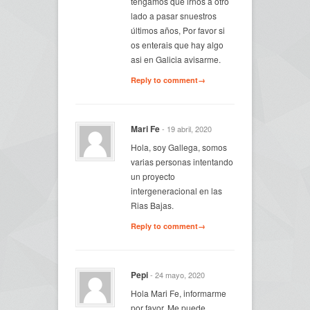
tengamos que irnos a otro
lado a pasar snuestros
últimos años, Por favor si
os enterais que hay algo
asi en Galicia avisarme.
Reply to comment→
Mari Fe
- 19 abril, 2020
Hola, soy Gallega, somos
varias personas intentando
un proyecto
intergeneracional en las
Rias Bajas.
Reply to comment→
Pepi
- 24 mayo, 2020
Hola Mari Fe, informarme
por favor. Me puede