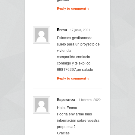
Reply to comment→
Enma
- 17 junio, 2021
Estamos gestionando
suelo para un proyecto de
vivienda
compartida,contacta
conmigo y te explico
698176267,un saludo
Reply to comment→
Esperanza
- 4 febrero, 2022
Hola. Emma
Podría enviarme más
información sobre vuestra
propuesta?
Gracias