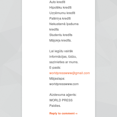
Auto kredīti
Hipotēku kredīti
Uzņēmumu kredīti
Patēriņa kredīti
Nekustamā īpašuma
kredīts
Studentu kredīts
Mājokļa kredīts.
Lai iegūtu vairāk
informācijas, lūdzu,
sazinieties ar mums.
E-pasts:
worldpresswww@gmail.com
Mājaslapa:
worldpresswww.com
Aizdevuma aģents:
WORLD PRESS
Paldies.
Reply to comment→