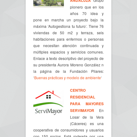
ANDALUZA
Grupo
pionero que en los
años 70 idea y
pone en marcha un proyecto bajo la
máxima ‘Autogestiona tu futuro’. Tiene 76
viviendas de 50 m2 y terraza, seis
habitaciones para enfermos o personas
que necesitan atención continuada y
múltiples espacios y servicios comunes.
Enlace a texto descriptivo del proyecto de
su presidenta Aurora Moreno González n
la página de la Fundación Pilares:
‘
Buenas prácticas y modelo de ambiente
‘
CENTRO
RESIDENCIAL
PARA MAYORES
SERVIMAYOR
En
Losar de la Vera
(Cáceres) es una
cooperativa de consumidores y usuarios
con 150 socios. Está rodeada por una