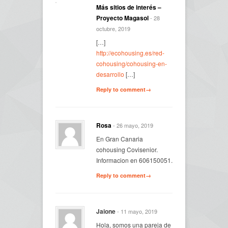
Más sitios de interés –
Proyecto Magasol
- 28
octubre, 2019
[…]
http://ecohousing.es/red-
cohousing/cohousing-en-
desarrollo
[…]
Reply to comment→
Rosa
- 26 mayo, 2019
En Gran Canaria
cohousing Covisenior.
Informacion en 606150051.
Reply to comment→
Jaione
- 11 mayo, 2019
Hola, somos una pareja de