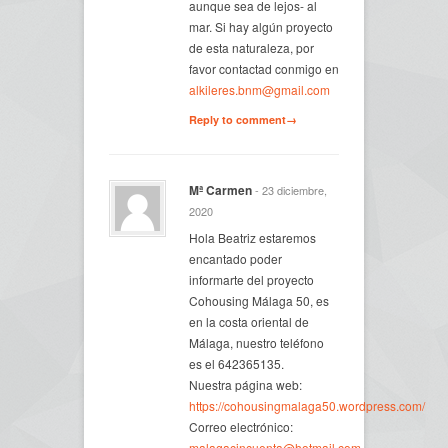
aunque sea de lejos- al
mar. Si hay algún proyecto
de esta naturaleza, por
favor contactad conmigo en
alkileres.bnm@gmail.com
Reply to comment→
Mª Carmen
- 23 diciembre,
2020
Hola Beatriz estaremos
encantado poder
informarte del proyecto
Cohousing Málaga 50, es
en la costa oriental de
Málaga, nuestro teléfono
es el 642365135.
Nuestra página web:
https://cohousingmalaga50.wordpress.com/
Correo electrónico:
malagacincuenta@hotmail.com