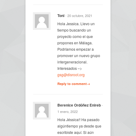
Toni
- 20 octubre, 2021
Hola Jessica. Llevo un
tiempo buscando un
proyecto como el que
propones en Málaga.
Podríamos empezar a
promover un nuevo grupo
intergeneracional.
Interesados –>
gsg@disroot.org
Reply to comment→
Berenice Ordóñez Enireb
-
1 enero, 2022
Hola Jéssica!! Ha pasado
algúntiempo ya desde que
escribiste aquí. Si aún