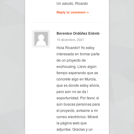
Un saludo, Ricardo
Reply to comment→
Berenice Ordóñez Enireb
-
15 diciembre, 2021
Hola Ricardo!! Yo estoy
interesada en formar parte
de un proyecto de
ecohousing. Llevo algún
tiempo esperando que se
concrete algo en Murcia,
que es donde estoy ahora,
pero aún no se da l
aoportunidad. Por favor, si
aún buscas personas para
el proyecto, avísame a mi
correo electrónico. Miraré
la página web que
adjuntas. Gracias y un