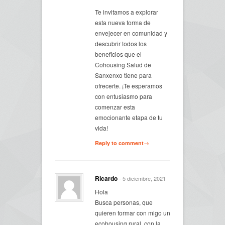
Te invitamos a explorar
esta nueva forma de
envejecer en comunidad y
descubrir todos los
beneficios que el
Cohousing Salud de
Sanxenxo tiene para
ofrecerte. ¡Te esperamos
con entusiasmo para
comenzar esta
emocionante etapa de tu
vida!
Reply to comment→
Ricardo
- 5 diciembre, 2021
Hola
Busca personas, que
quieren formar con migo un
ecohousing rural, con la