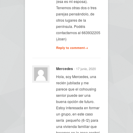
(esa es mi esposa).
Tenemos otras dos o tres
parejas pensándolo, de
otros lugares de la
península. Podéis
contactarnos al 663932205
(Joan)
Reply to comment→
Mercedes
- 17 junio, 2020
Hola, soy Mercedes, una
recién jubilada y me
parece que el cohousing
senior puede ser una
buena opción de futuro.
Estoy interesada en formar
un grupo, en este caso
sería pequeño (6-!2) para
una vivienda familiar que
tenemos en la zona central