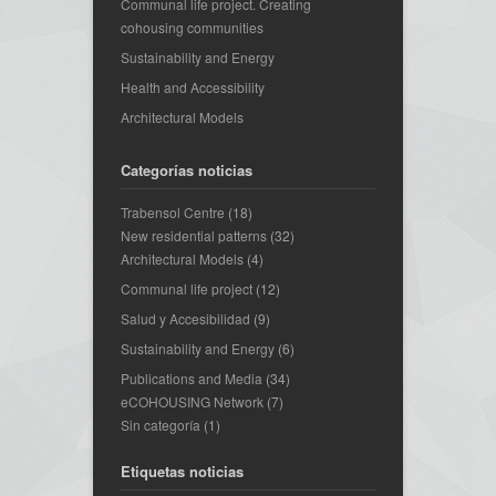
Communal life project. Creating
cohousing communities
Sustainability and Energy
Health and Accessibility
Architectural Models
Categorías noticias
Trabensol Centre
(18)
New residential patterns
(32)
Architectural Models
(4)
Communal life project
(12)
Salud y Accesibilidad
(9)
Sustainability and Energy
(6)
Publications and Media
(34)
eCOHOUSING Network
(7)
Sin categoría
(1)
Etiquetas noticias