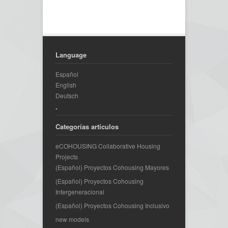
Language
Español
English
Deutsch
.
Categorías artículos
eCOHOUSING Collaborative Housing
Projects
(Español) Proyectos Cohousing Mayores
(Español) Proyectos Cohousing
Intergeneracional
(Español) Proyectos Cohousing Inclusivo
new models