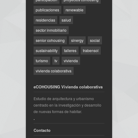
publicaciones
renewable
residencias
salud
sector inmobiliario
senior cohousing
sinergy
social
sustainability
talleres
trabensol
turismo
tv
vivienda
vivienda colaborativa
eCOHOUSING Vivienda colaborativa
Estudio de arquitectura y urbanismo
centrado en la investigación y desarrollo
de nuevas formas de habitar.
.
Contacto