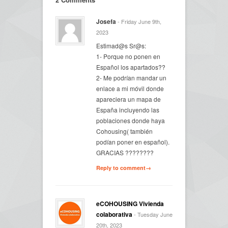
Josefa
- Friday June 9th,
2023
Estimad@s Sr@s:
1- Porque no ponen en
Español los apartados??
2- Me podrían mandar un
enlace a mi móvil donde
apareciera un mapa de
España incluyendo las
poblaciones donde haya
Cohousing( también
podían poner en español).
GRACIAS ????????
Reply to comment→
eCOHOUSING Vivienda
colaborativa
- Tuesday June
20th, 2023