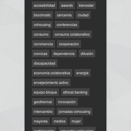
accesibilidad
awards
bienestar
bioclimatic
cercamia
ciudad
cohousing
conferencias
consumo
consumo colaborativo
convivencia
cooperacion
cronicas
dependencia
difusión
discapacidad
economia colaborativa
energía
envejecimiento activo
equipo bloque
ethical banking
geothermal
innovación
intercambio
jornadas cohousing
mayores
medios
mujer
participación
proyectos cohousing