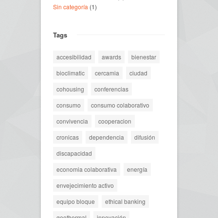
Sin categoría
(1)
Tags
accesibilidad
awards
bienestar
bioclimatic
cercamia
ciudad
cohousing
conferencias
consumo
consumo colaborativo
convivencia
cooperacion
cronicas
dependencia
difusión
discapacidad
economia colaborativa
energía
envejecimiento activo
equipo bloque
ethical banking
geothermal
innovación