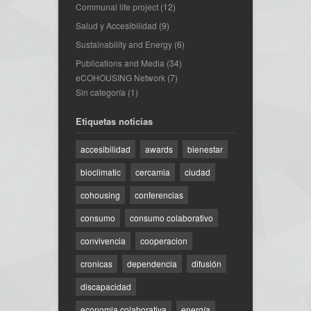
Communal life project
(12)
Salud y Accesibilidad
(9)
Sustainability and Energy
(6)
Publications and Media
(34)
eCOHOUSING Network
(7)
Sin categoría
(1)
Etiquetas noticias
accesibilidad
awards
bienestar
bioclimatic
cercamia
ciudad
cohousing
conferencias
consumo
consumo colaborativo
convivencia
cooperacion
cronicas
dependencia
difusión
discapacidad
economia colaborativa
energía