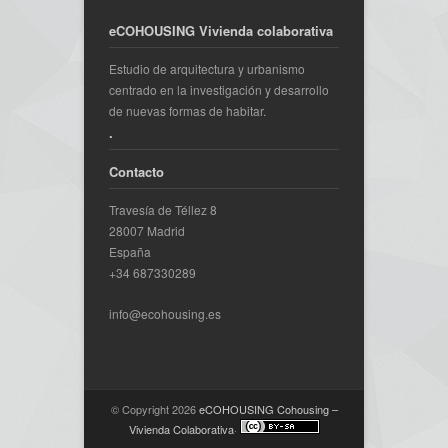
eCOHOUSING Vivienda colaborativa
Estudio de arquitectura y urbanismo
centrado en la investigación y desarrollo
de nuevas formas de habitar.
.
Contacto
Travesía de Téllez 8
28007 Madrid
España
+34 687330289
info@ecohousing.es
© Copyright 2026
eCOHOUSING Cohousing –
Vivienda Colaborativa
·