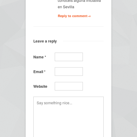
conocéis alguna iniciativa
en Sevilla
Reply to comment→
Leave a reply
Name
*
Email
*
Website