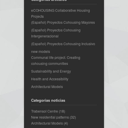
eCOHOUSING Collaborative Housing
Projects
(Español) Proyectos Cohousing Mayores
(Español) Proyectos Cohousing
Intergeneracional
(Español) Proyectos Cohousing Inclusivo
new models
Communal life project. Creating
cohousing communities
Sustainability and Energy
Health and Accessibility
Architectural Models
Categorías noticias
Trabensol Centre
(18)
New residential patterns
(32)
Architectural Models
(4)