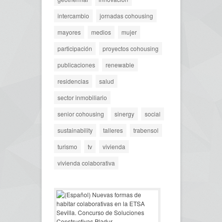
intercambio
jornadas cohousing
mayores
medios
mujer
participación
proyectos cohousing
publicaciones
renewable
residencias
salud
sector inmobiliario
senior cohousing
sinergy
social
sustainability
talleres
trabensol
turismo
tv
vivienda
vivienda colaborativa