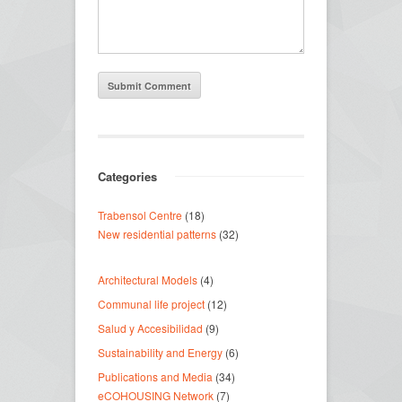
Categories
Trabensol Centre
(18)
New residential patterns
(32)
Architectural Models
(4)
Communal life project
(12)
Salud y Accesibilidad
(9)
Sustainability and Energy
(6)
Publications and Media
(34)
eCOHOUSING Network
(7)