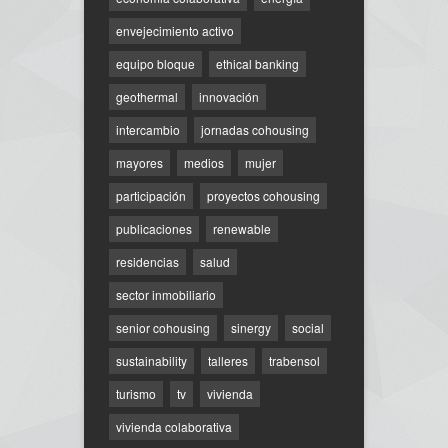
envejecimiento activo
equipo bloque
ethical banking
geothermal
innovación
intercambio
jornadas cohousing
mayores
medios
mujer
participación
proyectos cohousing
publicaciones
renewable
residencias
salud
sector inmobiliario
senior cohousing
sinergy
social
sustainability
talleres
trabensol
turismo
tv
vivienda
vivienda colaborativa