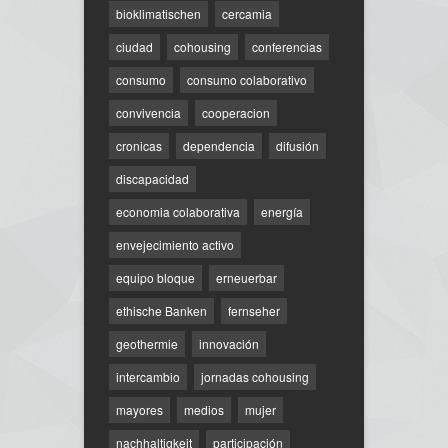
bioklimatischen
cercamia
ciudad
cohousing
conferencias
consumo
consumo colaborativo
convivencia
cooperacion
cronicas
dependencia
difusión
discapacidad
economia colaborativa
energía
envejecimiento activo
equipo bloque
erneuerbar
ethische Banken
fernseher
geothermie
innovación
intercambio
jornadas cohousing
mayores
medios
mujer
nachhaltigkeit
participación