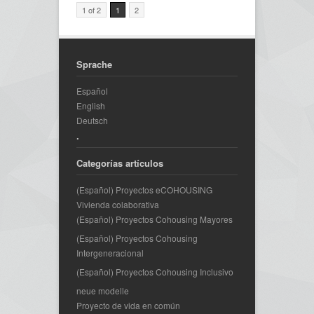
1 of 2
1
2
Sprache
Español
English
Deutsch
.
Categorías artículos
(Español) Proyectos eCOHOUSING
Vivienda colaborativa
(Español) Proyectos Cohousing Mayores
(Español) Proyectos Cohousing
Intergeneracional
(Español) Proyectos Cohousing Inclusivo
neue modelle
Proyecto de vida en común