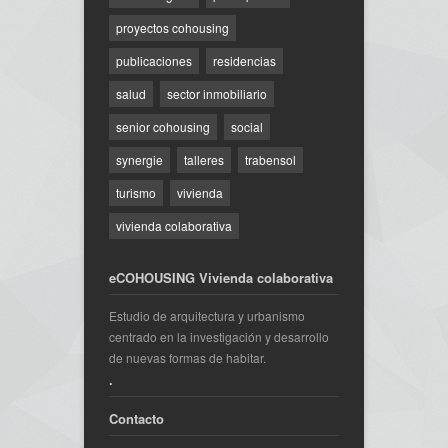
proyectos cohousing
publicaciones
residencias
salud
sector inmobiliario
senior cohousing
social
synergie
talleres
trabensol
turismo
vivienda
vivienda colaborativa
eCOHOUSING Vivienda colaborativa
Estudio de arquitectura y urbanismo
centrado en la investigación y desarrollo
de nuevas formas de habitar.
.
Contacto