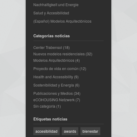
Nachhaltigkeit und Energie
Salud y Accesibilidad
(Español) Modelos Arquitectónicos
Categorías noticias
Center Trabensol
(18)
Nuevos modelos residenciales
(32)
Modelos Arquitectónicos
(4)
Proyecto de vida en común
(12)
Health and Accessibility
(9)
Sostenibilidad y Energía
(6)
Publicaciones y Medios
(34)
eCOHOUSING Netzwerk
(7)
Sin categoría
(1)
Etiquetas noticias
accesibilidad
awards
bienestar