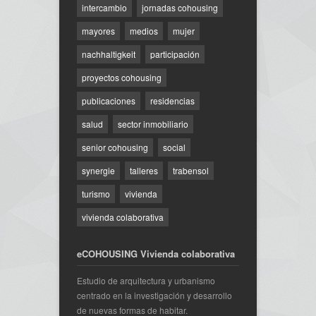
intercambio
jornadas cohousing
mayores
medios
mujer
nachhaltigkeit
participación
proyectos cohousing
publicaciones
residencias
salud
sector inmobiliario
senior cohousing
social
synergie
talleres
trabensol
turismo
vivienda
vivienda colaborativa
eCOHOUSING Vivienda colaborativa
Estudio de arquitectura y urbanismo
centrado en la investigación y desarrollo
de nuevas formas de habitar.