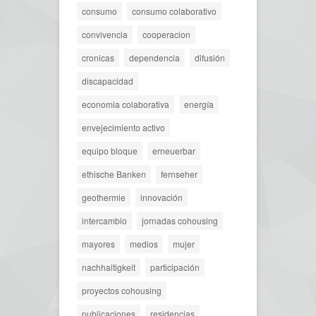
consumo
consumo colaborativo
convivencia
cooperacion
cronicas
dependencia
difusión
discapacidad
economia colaborativa
energía
envejecimiento activo
equipo bloque
erneuerbar
ethische Banken
fernseher
geothermie
innovación
intercambio
jornadas cohousing
mayores
medios
mujer
nachhaltigkeit
participación
proyectos cohousing
publicaciones
residencias