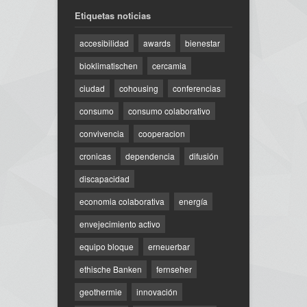
Etiquetas noticias
accesibilidad
awards
bienestar
bioklimatischen
cercamia
ciudad
cohousing
conferencias
consumo
consumo colaborativo
convivencia
cooperacion
cronicas
dependencia
difusión
discapacidad
economia colaborativa
energía
envejecimiento activo
equipo bloque
erneuerbar
ethische Banken
fernseher
geothermie
innovación