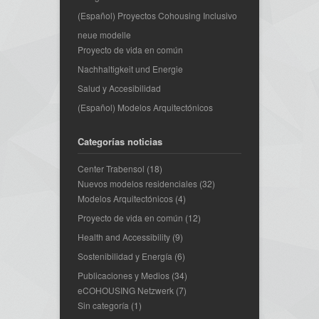
(Español) Proyectos Cohousing Inclusivo
neue modelle
Proyecto de vida en común
Nachhaltigkeit und Energie
Salud y Accesibilidad
(Español) Modelos Arquitectónicos
Categorías noticias
Center Trabensol
(18)
Nuevos modelos residenciales
(32)
Modelos Arquitectónicos
(4)
Proyecto de vida en común
(12)
Health and Accessibility
(9)
Sostenibilidad y Energía
(6)
Publicaciones y Medios
(34)
eCOHOUSING Netzwerk
(7)
Sin categoría
(1)