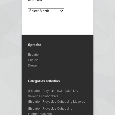
Sprache
Español
English
Deutsch
.
Categorías artículos
(Español) Proyectos eCOHOUSING
Vivienda colaborativa
(Español) Proyectos Cohousing Mayores
(Español) Proyectos Cohousing
Intergeneracional