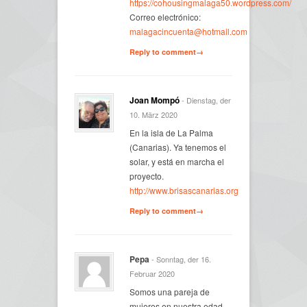
https://cohousingmalaga50.wordpress.com/
Correo electrónico:
malagacincuenta@hotmail.com
Reply to comment→
Joan Mompó
- Dienstag, der
10. März 2020
En la isla de La Palma
(Canarias). Ya tenemos el
solar, y está en marcha el
proyecto.
http://www.brisascanarias.org
Reply to comment→
Pepa
- Sonntag, der 16.
Februar 2020
Somos una pareja de
mujeres en nuestra edad