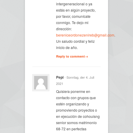
intergeneracional o ya
estás en algún proyecto,
por favor, comunícate
conmigo. Te dejo mi
dirección:
bereniceordonezenireb@gmail.com
.
Un saludo cordial y feliz
inicio de año.
Reply to comment→
Pepi
- Sonntag, der 4. Juli
2021
Quisiera ponerme en
contacto con grupos que
estén organizando y
promoviendo proyectos o
en ejecución de cohouisng
senior somos matrimonio
68-72 en perfectas