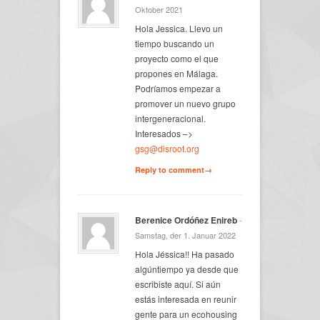
Oktober 2021
Hola Jessica. Llevo un
tiempo buscando un
proyecto como el que
propones en Málaga.
Podríamos empezar a
promover un nuevo grupo
intergeneracional.
Interesados –>
gsg@disroot.org
Reply to comment→
Berenice Ordóñez Enireb
-
Samstag, der 1. Januar 2022
Hola Jéssica!! Ha pasado
algúntiempo ya desde que
escribiste aquí. Si aún
estás interesada en reunir
gente para un ecohousing