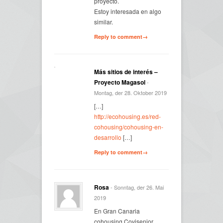
proyecto.
Estoy interesada en algo
similar.
Reply to comment→
Más sitios de interés –
Proyecto Magasol
-
Montag, der 28. Oktober 2019
[…]
http://ecohousing.es/red-
cohousing/cohousing-en-
desarrollo
[…]
Reply to comment→
Rosa
- Sonntag, der 26. Mai
2019
En Gran Canaria
cohousing Covisenior.