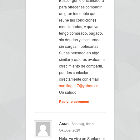
Busco “gente encantadora”
para ofrecerles compartir
un gran inmueble que
reúne las condiciones
mencionadas, y que ya
tengo comprado, pagado,
sin deudas y escriturado
sin cargas hipotecarias.
Si has pensado en algo
similar y quieres evaluar mi
ofrecimiento de compartir,
puedes contactar
directamente con email
san.tiago17@yahoo.com
Un saludo
Reply to comment→
Asun
- Sonntag, der 4.
Oktober 2020
Hola, yo vivo en Santander