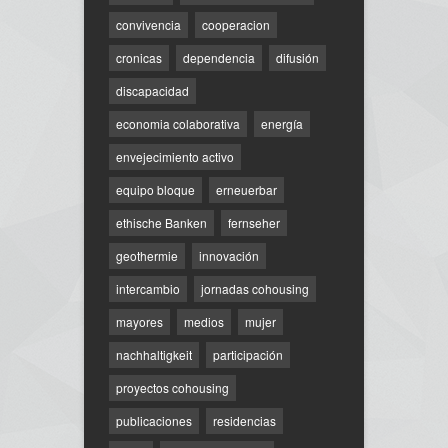
convivencia
cooperacion
cronicas
dependencia
difusión
discapacidad
economia colaborativa
energía
envejecimiento activo
equipo bloque
erneuerbar
ethische Banken
fernseher
geothermie
innovación
intercambio
jornadas cohousing
mayores
medios
mujer
nachhaltigkeit
participación
proyectos cohousing
publicaciones
residencias