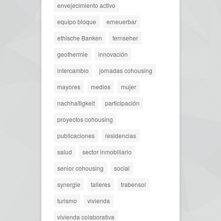
envejecimiento activo
equipo bloque
erneuerbar
ethische Banken
fernseher
geothermie
innovación
intercambio
jornadas cohousing
mayores
medios
mujer
nachhaltigkeit
participación
proyectos cohousing
publicaciones
residencias
salud
sector inmobiliario
senior cohousing
social
synergie
talleres
trabensol
turismo
vivienda
vivienda colaborativa