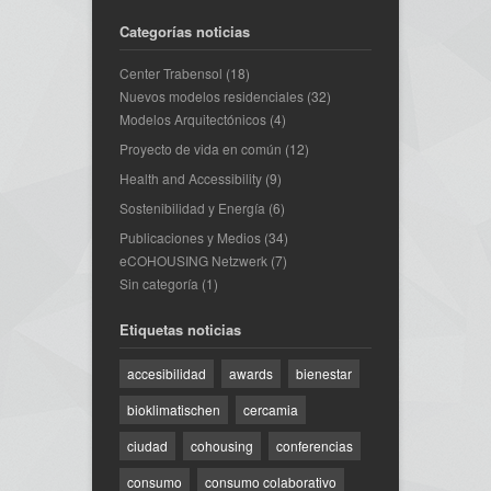
Categorías noticias
Center Trabensol
(18)
Nuevos modelos residenciales
(32)
Modelos Arquitectónicos
(4)
Proyecto de vida en común
(12)
Health and Accessibility
(9)
Sostenibilidad y Energía
(6)
Publicaciones y Medios
(34)
eCOHOUSING Netzwerk
(7)
Sin categoría
(1)
Etiquetas noticias
accesibilidad
awards
bienestar
bioklimatischen
cercamia
ciudad
cohousing
conferencias
consumo
consumo colaborativo