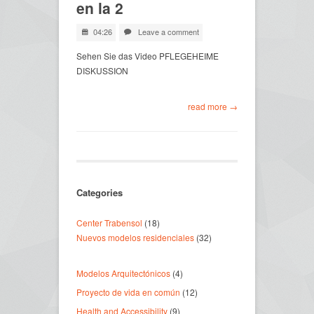
en la 2
04:26
Leave a comment
Sehen Sie das Video PFLEGEHEIME
DISKUSSION
read more →
Categories
Center Trabensol
(18)
Nuevos modelos residenciales
(32)
Modelos Arquitectónicos
(4)
Proyecto de vida en común
(12)
Health and Accessibility
(9)