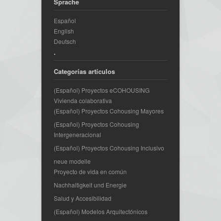
Sprache
Español
English
Deutsch
.
Categorías artículos
(Español) Proyectos eCOHOUSING
Vivienda colaborativa
(Español) Proyectos Cohousing Mayores
(Español) Proyectos Cohousing
Intergeneracional
(Español) Proyectos Cohousing Inclusivo
neue modelle
Proyecto de vida en común
Nachhaltigkeit und Energie
Salud y Accesibilidad
(Español) Modelos Arquitectónicos