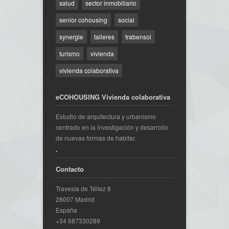
salud
sector inmobiliario
senior cohousing
social
synergie
talleres
trabensol
turismo
vivienda
vivienda colaborativa
eCOHOUSING Vivienda colaborativa
Estudio de arquitectura y urbanismo
centrado en la investigación y desarrollo
de nuevas formas de habitar.
.
Contacto
Travesía de Téllez 8
28007 Madrid
España
+34 687330289