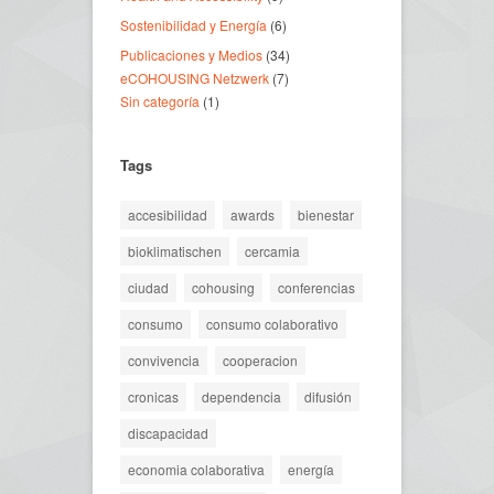
Sostenibilidad y Energía
(6)
Publicaciones y Medios
(34)
eCOHOUSING Netzwerk
(7)
Sin categoría
(1)
Tags
accesibilidad
awards
bienestar
bioklimatischen
cercamia
ciudad
cohousing
conferencias
consumo
consumo colaborativo
convivencia
cooperacion
cronicas
dependencia
difusión
discapacidad
economia colaborativa
energía