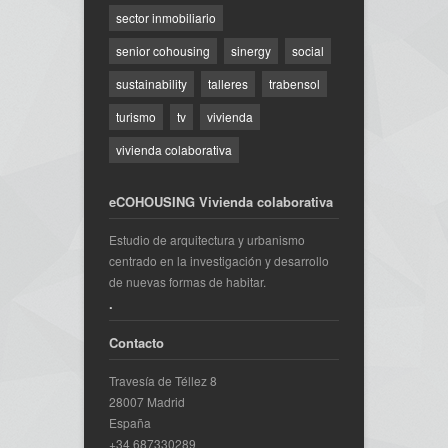
sector inmobiliario
senior cohousing
sinergy
social
sustainability
talleres
trabensol
turismo
tv
vivienda
vivienda colaborativa
eCOHOUSING Vivienda colaborativa
Estudio de arquitectura y urbanismo
centrado en la investigación y desarrollo
de nuevas formas de habitar.
.
Contacto
Travesía de Téllez 8
28007 Madrid
España
+34 687330289