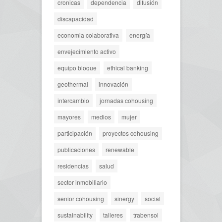
cronicas
dependencia
difusión
discapacidad
economia colaborativa
energía
envejecimiento activo
equipo bloque
ethical banking
geothermal
innovación
intercambio
jornadas cohousing
mayores
medios
mujer
participación
proyectos cohousing
publicaciones
renewable
residencias
salud
sector inmobiliario
senior cohousing
sinergy
social
sustainability
talleres
trabensol