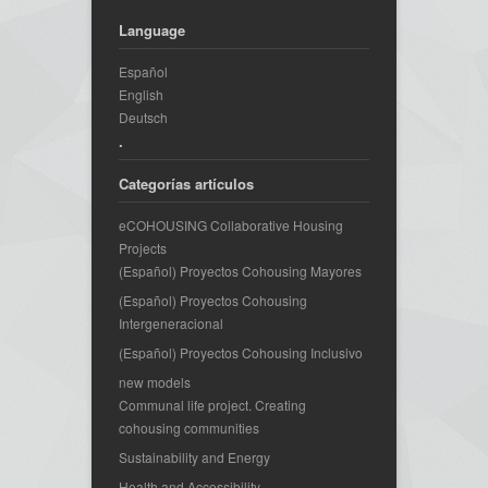
Language
Español
English
Deutsch
.
Categorías artículos
eCOHOUSING Collaborative Housing
Projects
(Español) Proyectos Cohousing Mayores
(Español) Proyectos Cohousing
Intergeneracional
(Español) Proyectos Cohousing Inclusivo
new models
Communal life project. Creating
cohousing communities
Sustainability and Energy
Health and Accessibility