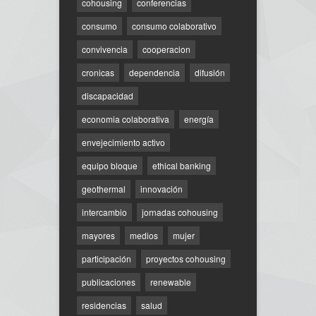
cohousing
conferencias
consumo
consumo colaborativo
convivencia
cooperacion
cronicas
dependencia
difusión
discapacidad
economia colaborativa
energía
envejecimiento activo
equipo bloque
ethical banking
geothermal
innovación
intercambio
jornadas cohousing
mayores
medios
mujer
participación
proyectos cohousing
publicaciones
renewable
residencias
salud