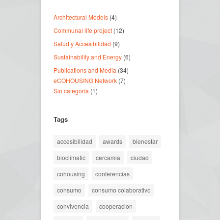
Architectural Models
(4)
Communal life project
(12)
Salud y Accesibilidad
(9)
Sustainability and Energy
(6)
Publications and Media
(34)
eCOHOUSING Network
(7)
Sin categoría
(1)
Tags
accesibilidad
awards
bienestar
bioclimatic
cercamia
ciudad
cohousing
conferencias
consumo
consumo colaborativo
convivencia
cooperacion