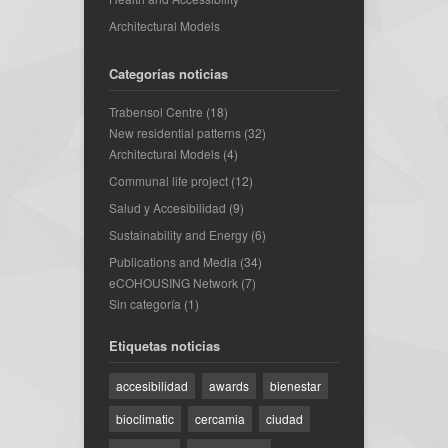
Architectural Models
Categorías noticias
Trabensol Centre
(18)
New residential patterns
(32)
Architectural Models
(4)
Communal life project
(12)
Salud y Accesibilidad
(9)
Sustainability and Energy
(6)
Publications and Media
(34)
eCOHOUSING Network
(7)
Sin categoría
(1)
Etiquetas noticias
accesibilidad
awards
bienestar
bioclimatic
cercamia
ciudad