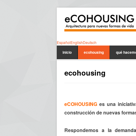
Español
English
Deutsch
inicio
ecohousing
qué hacem
ecohousing
eCOHOUSING
es una iniciati
construcción de nuevas formas 
Respondemos a la demanda 