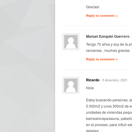
Gracias!
Reply to comment→
Manuel Ezequiel Guerrero
-
Tengo 70 años y soy de la pr
cercanias , muchas gracias
Reply to comment→
Ricardo
- 5 diciembre, 2021
Hola
Estoy buscando personas, qu
5.000m2 y unos 300m2 de edi
unidades de viviendas peque
balneario/spa/sauna, pabell
en el proceso, para influir 
detalles.