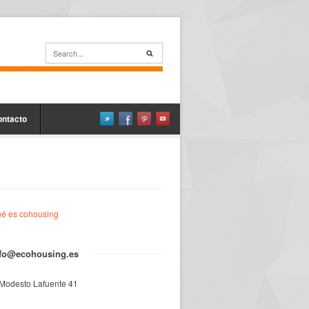
ontacto
é es cohousing
nfo@ecohousing.es
 Modesto Lafuente 41