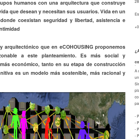
28
grupos humanos con una arquitectura que construye
vida que desean y necesitan sus usuarios. Vida en un
Es
 donde coexistan seguridad y libertad, asistencia e
+0
intimidad
l y arquitectónico que en eCOHOUSING proponemos
¿A
onable a este planteamiento. Es más social y
c
 más económico, tanto en su etapa de construcción
.
A 
nitiva es un modelo más sostenible, más racional y
un
Si
pl
co
pa
- 
- 
- 
- 