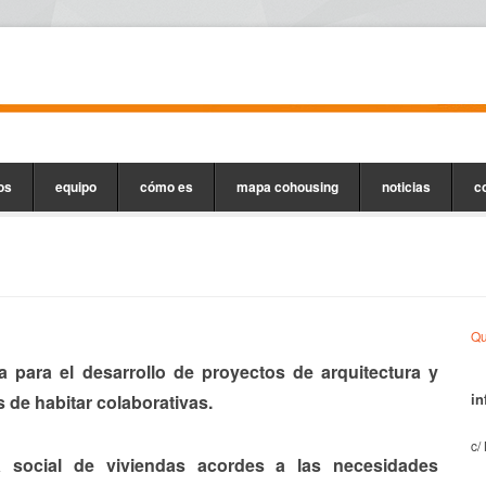
os
equipo
cómo es
mapa cohousing
noticias
c
Qu
va para el d
esarrollo de proyectos de arquitectura y
i
de habitar colaborativas.
c/
social de viviendas acordes a las necesidades