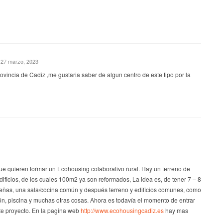
 27 marzo, 2023
ovincia de Cadiz ,me gustaria saber de algun centro de este tipo por la
e quieren formar un Ecohousing colaborativo rural. Hay un terreno de
ficios, de los cuales 100m2 ya son reformados, La idea es, de tener 7 – 8
ñas, una sala/cocina común y después terreno y edificios comunes, como
ón, piscina y muchas otras cosas. Ahora es todavía el momento de entrar
este proyecto. En la pagina web
http://www.ecohousingcadiz.es
hay mas