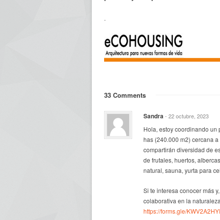
.
33 Comments
Sandra
- 22 octubre, 2023
Hola, estoy coordinando un 
has (240.000 m2) cercana a Ó
compartirán diversidad de es
de frutales, huertos, alberca
natural, sauna, yurta para c
Si te interesa conocer más y
colaborativa en la naturalez
https://forms.gle/KWV2A2