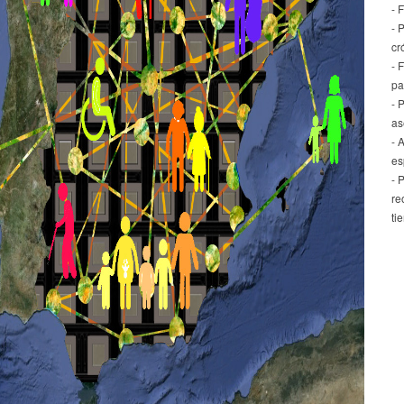
- 
- 
cr
- 
pa
- 
as
- 
es
- 
re
ti