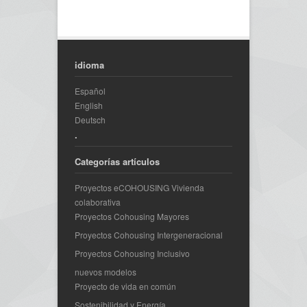
idioma
Español
English
Deutsch
.
Categorías artículos
Proyectos eCOHOUSING Vivienda
colaborativa
Proyectos Cohousing Mayores
Proyectos Cohousing Intergeneracional
Proyectos Cohousing Inclusivo
nuevos modelos
Proyecto de vida en común
Sostenibilidad y Energía