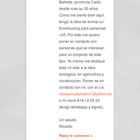
Barbate, provincia Cadiz
desde mas qu 30 años.
Como me siento bien aqui,
tengo la idea de formar un
EcoHousing para personas
+55. Por esto me quiero
poner en contacto con
personas que se interesan
para un proyecto de este
tipo. Yo mismo me dedique
toda mi vida a la idea
ecologica, en agricultura y
construccion. Ponen se en
contacto con mi, con el c.e.
elpajarocarpintero1@yahoo.es
o mi movil 619 12 09 23
(tengo whatsapp y signal).
Un saludo
Ricardo
Reply to comment→