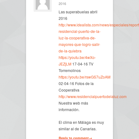
2016
Las superabuelas abril
2016
http://www.idealista.com/news/especiales/repo
residencial-puerto-de-la-
luz-la-cooperativa-de-
mayores-que-logro-salir-
de-la-quiebra
https://youtu.be/4wXo-
JEZjLM
17-04-16 TV
Torremolinos
https://youtu.be/rswGS7uZoAM
02-04-16 Fotos de la
Cooperativa
http://www.residencialpuertodelaluz.com
Nuestra web más
información.
El clima en Málaga es muy
similar al de Canarias.
Reply to comment→