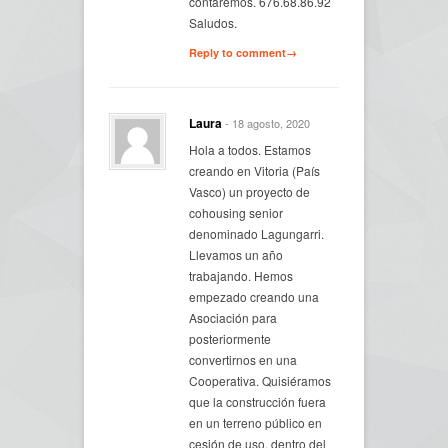
contaremos. 676.68.86.92
Saludos.
Reply to comment→
Laura
- 18 agosto, 2020
Hola a todos. Estamos
creando en Vitoria (País
Vasco) un proyecto de
cohousing senior
denominado Lagungarri.
Llevamos un año
trabajando. Hemos
empezado creando una
Asociación para
posteriormente
convertirnos en una
Cooperativa. Quisiéramos
que la construcción fuera
en un terreno público en
cesión de uso, dentro del