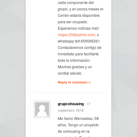
cada componente del
grupo, y en pocos meses el
Centro estaría disponible
para ser ocupado.
Esperamos noticias mail:
majos.20@yahoo.com
, o
whatsapp telf.659566261.
Contactaremos contigo de
inmediato para facilitarte
toda la información.
Muchas gracias y un
cordial saludo.
Reply to comment→
grupcohousing
- 17
septiembre, 2018
Me llamo Wenceslao, 58
años. Tengo un proyecto
de cohousing en la