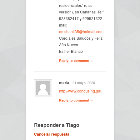
residenciales” (o su
versión), en Canarias. Telf:
928382417 y 629521322
mail:
omshanti35@hotmail.com
Cordiales Saludos y Feliz
Año Nuevo
Esther Blanco
Reply to comment→
maria
- 21 mayo, 2020
http://www.cohousing.gal
.
Reply to comment→
Responder a
Tiago
Cancelar respuesta