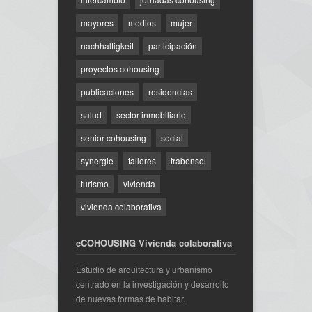
mayores
medios
mujer
nachhaltigkeit
participación
proyectos cohousing
publicaciones
residencias
salud
sector inmobiliario
senior cohousing
social
synergie
talleres
trabensol
turismo
vivienda
vivienda colaborativa
eCOHOUSING Vivienda colaborativa
Estudio de arquitectura y urbanismo
centrado en la investigación y desarrollo
de nuevas formas de habitar.