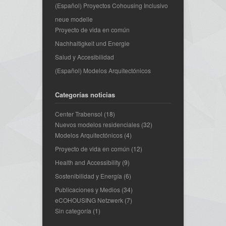
(Español) Proyectos Cohousing Inclusivo
neue modelle
Proyecto de vida en común
Nachhaltigkeit und Energie
Salud y Accesibilidad
(Español) Modelos Arquitectónicos
Categorías noticias
Center Trabensol
(18)
Nuevos modelos residenciales
(32)
Modelos Arquitectónicos
(4)
Proyecto de vida en común
(12)
Health and Accessibility
(9)
Sostenibilidad y Energía
(6)
Publicaciones y Medios
(34)
eCOHOUSING Netzwerk
(7)
Sin categoría
(1)