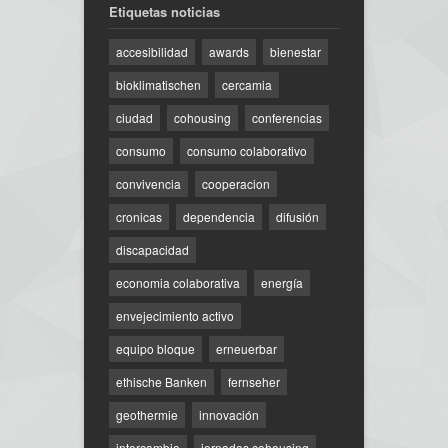
Etiquetas noticias
accesibilidad
awards
bienestar
bioklimatischen
cercamia
ciudad
cohousing
conferencias
consumo
consumo colaborativo
convivencia
cooperacion
cronicas
dependencia
difusión
discapacidad
economia colaborativa
energía
envejecimiento activo
equipo bloque
erneuerbar
ethische Banken
fernseher
geothermie
innovación
intercambio
jornadas cohousing