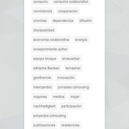
consumo
consumo colaborativo
convivencia
cooperacion
cronicas
dependencia
difusión
discapacidad
economia colaborativa
energía
envejecimiento activo
equipo bloque
erneuerbar
ethische Banken
fernseher
geothermie
innovación
intercambio
jornadas cohousing
mayores
medios
mujer
nachhaltigkeit
participación
proyectos cohousing
publicaciones
residencias