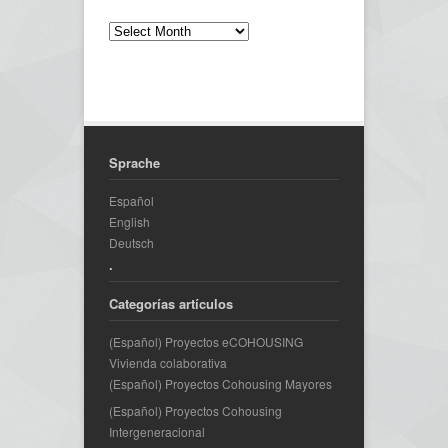
Sprache
Español
English
Deutsch
.
Categorías artículos
(Español) Proyectos eCOHOUSING
Vivienda colaborativa
(Español) Proyectos Cohousing Mayores
(Español) Proyectos Cohousing
Intergeneracional