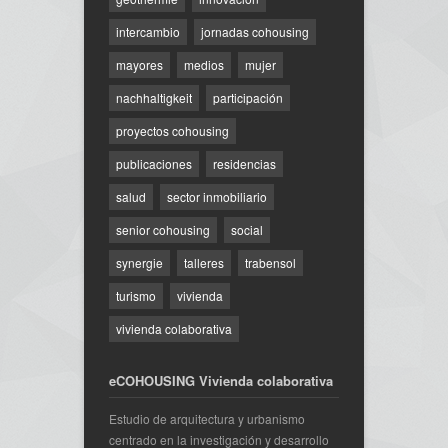
intercambio
jornadas cohousing
mayores
medios
mujer
nachhaltigkeit
participación
proyectos cohousing
publicaciones
residencias
salud
sector inmobiliario
senior cohousing
social
synergie
talleres
trabensol
turismo
vivienda
vivienda colaborativa
eCOHOUSING Vivienda colaborativa
Estudio de arquitectura y urbanismo
centrado en la investigación y desarrollo