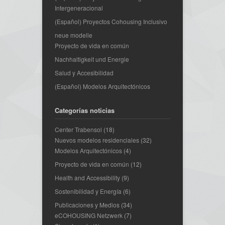
Intergeneracional
(Español) Proyectos Cohousing Inclusivo
neue modelle
Proyecto de vida en común
Nachhaltigkeit und Energie
Salud y Accesibilidad
(Español) Modelos Arquitectónicos
Categorías noticias
Center Trabensol
(18)
Nuevos modelos residenciales
(32)
Modelos Arquitectónicos
(4)
Proyecto de vida en común
(12)
Health and Accessibility
(9)
Sostenibilidad y Energía
(6)
Publicaciones y Medios
(34)
eCOHOUSING Netzwerk
(7)