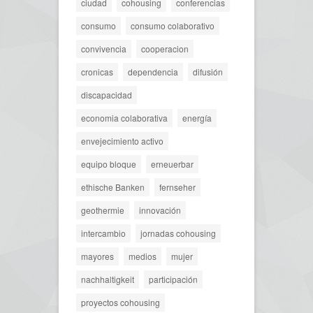
ciudad
cohousing
conferencias
consumo
consumo colaborativo
convivencia
cooperacion
cronicas
dependencia
difusión
discapacidad
economia colaborativa
energía
envejecimiento activo
equipo bloque
erneuerbar
ethische Banken
fernseher
geothermie
innovación
intercambio
jornadas cohousing
mayores
medios
mujer
nachhaltigkeit
participación
proyectos cohousing