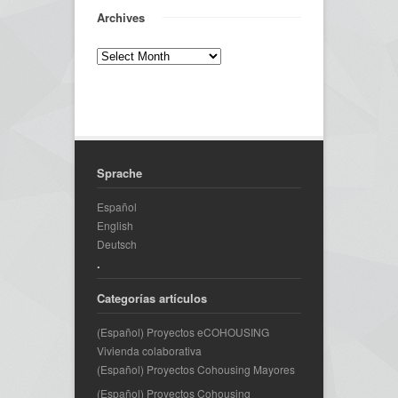
Archives
Sprache
Español
English
Deutsch
.
Categorías artículos
(Español) Proyectos eCOHOUSING
Vivienda colaborativa
(Español) Proyectos Cohousing Mayores
(Español) Proyectos Cohousing