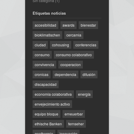
Sin categoría
(1)
Etiquetas noticias
accesibilidad
awards
bienestar
bioklimatischen
cercamia
ciudad
cohousing
conferencias
consumo
consumo colaborativo
convivencia
cooperacion
cronicas
dependencia
difusión
discapacidad
economia colaborativa
energía
envejecimiento activo
equipo bloque
erneuerbar
ethische Banken
fernseher
geothermie
innovación