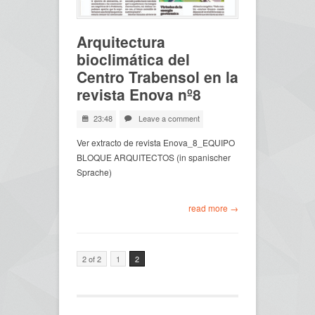
Arquitectura
bioclimática del
Centro Trabensol en la
revista Enova nº8
23:48
Leave a comment
Ver extracto de revista Enova_8_EQUIPO
BLOQUE ARQUITECTOS (in spanischer
Sprache)
read more →
2 of 2
1
2