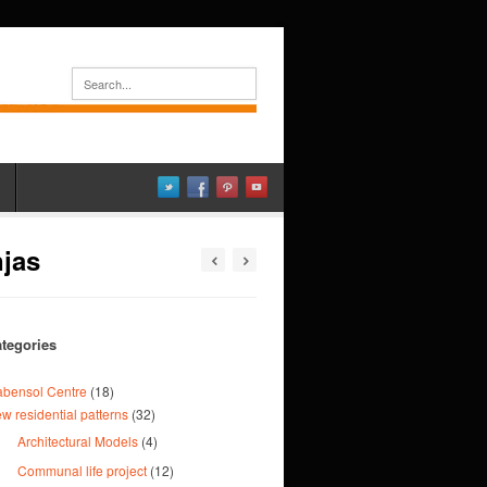
jas
tegories
abensol Centre
(18)
w residential patterns
(32)
Architectural Models
(4)
Communal life project
(12)