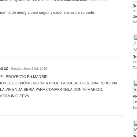
(E
co
narme de energia para seguir y experiencias de su parte.
de
Mo
(E
In
Tu
GUEZ
- Sunday June 21st, 2015
DEL PROYECTO EN MADRID.
CIONES ECONÓMICAS,PARA PODER ACCEDER.SOY UNA PERSONA
.LA VIVIENDA SERÍA PARA COMPARTIRLA CON MI MARIDO,
OSA INICIATIVA.
PR
En
Su
(E