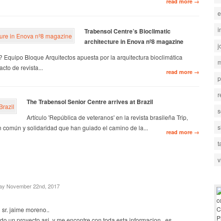
read more →
e
i
Trabensol Centre’s Bioclimatic
architecture in Enova nº8 magazine
j
 Equipo Bloque Arquitectos apuesta por la arquitectura bioclimática
m
cto de revista...
read more →
p
r
The Trabensol Senior Centre arrives at Brazil
s
Artículo 'República de veteranos' en la revista brasileña Trip,
s
n común y solidaridad que han guiado el camino de la...
read more →
t
v
ay November 22nd, 2017
sr. jaime moreno..
o un proyecto asi, y me encontre con toda esta informacion.. es