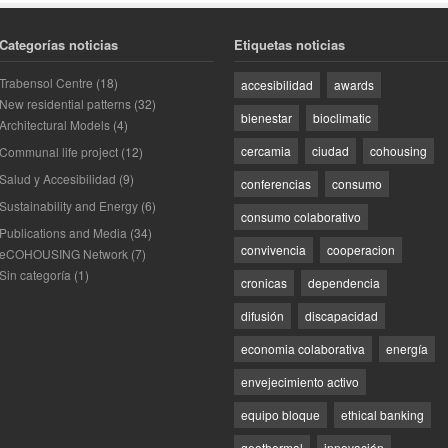
Categorías noticias
Etiquetas noticias
Trabensol Centre
(18)
accesibilidad
awards
New residential patterns
(32)
bienestar
bioclimatic
Architectural Models
(4)
cercamia
ciudad
cohousing
Communal life project
(12)
Salud y Accesibilidad
(9)
conferencias
consumo
Sustainability and Energy
(6)
consumo colaborativo
Publications and Media
(34)
convivencia
cooperacion
eCOHOUSING Network
(7)
Sin categoría
(1)
cronicas
dependencia
difusión
discapacidad
economia colaborativa
energía
envejecimiento activo
equipo bloque
ethical banking
geothermal
innovación