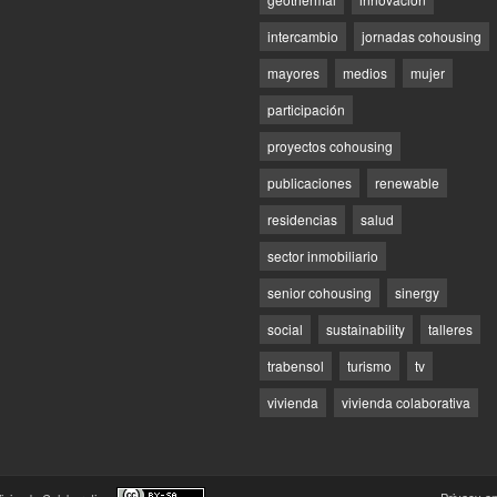
intercambio
jornadas cohousing
mayores
medios
mujer
participación
proyectos cohousing
publicaciones
renewable
residencias
salud
sector inmobiliario
senior cohousing
sinergy
social
sustainability
talleres
trabensol
turismo
tv
vivienda
vivienda colaborativa
Privacy a