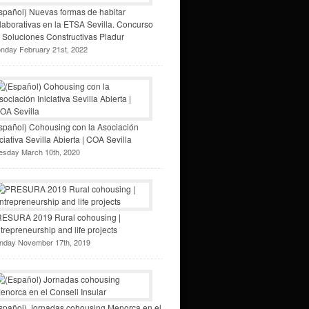
spañol) Nuevas formas de habitar
laborativas en la ETSA Sevilla. Concurso
 Soluciones Constructivas Pladur
nday February 21st, 2022
spañol) Cohousing con la Asociación
iciativa Sevilla Abierta | COA Sevilla
esday March 10th, 2020
ESURA 2019 Rural cohousing |
trepreneurship and life projects
nday November 17th, 2019
spañol) Jornadas cohousing Menorca en el