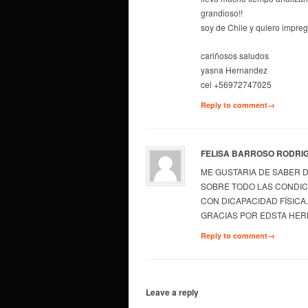
grandioso!!
soy de Chile y quiero impreg
cariñosos saludos
yasna Hernandez
cel +56972747025
Reply to comment→
FELISA BARROSO RODRI
ME GUSTARIA DE SABER 
SOBRE TODO LAS CONDI
CON DICAPACIDAD FÍSICA
GRACIAS POR EDSTA HERM
Reply to comment→
Leave a reply