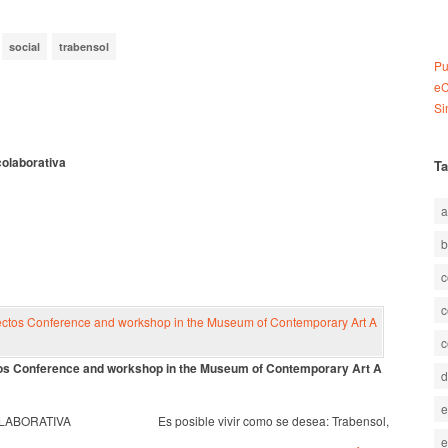
social
trabensol
Pu
e
Si
olaborativa
T
a
b
c
c
c
s Conference and workshop in the Museum of Contemporary Art A
d
e
OLABORATIVA Es posible vivir como se desea: Trabensol,
e