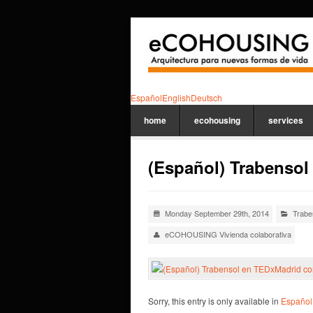
Español
English
Deutsch
home
ecohousing
services
(Español) Trabenso
Monday September 29th, 2014
Trabe
eCOHOUSING Vivienda colaborativa
Sorry, this entry is only available in
Español