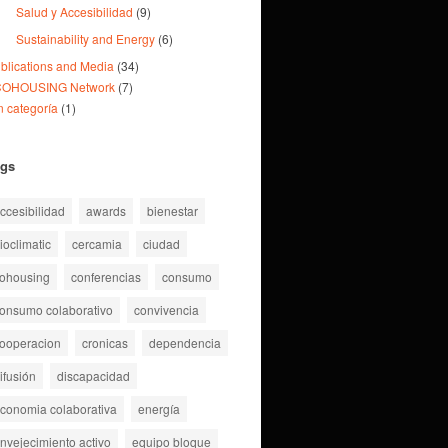
Salud y Accesibilidad
(9)
Sustainability and Energy
(6)
blications and Media
(34)
COHOUSING Network
(7)
n categoría
(1)
ags
ccesibilidad
awards
bienestar
ioclimatic
cercamia
ciudad
ohousing
conferencias
consumo
onsumo colaborativo
convivencia
ooperacion
cronicas
dependencia
ifusión
discapacidad
conomia colaborativa
energía
nvejecimiento activo
equipo bloque