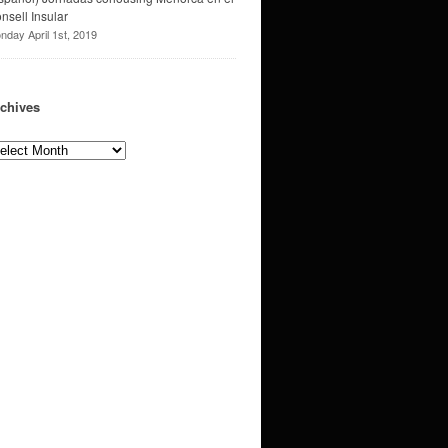
nsell Insular
nday April 1st, 2019
chives