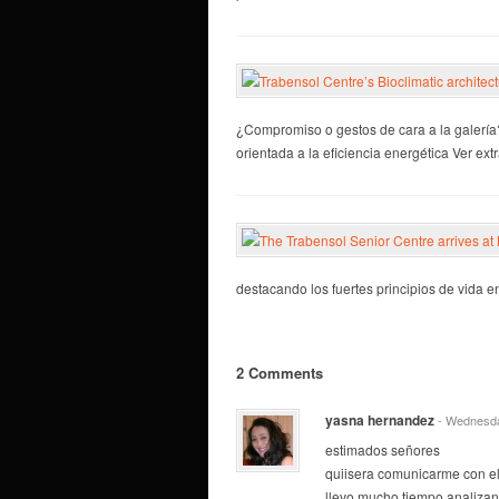
¿Compromiso o gestos de cara a la galería?
orientada a la eficiencia energética Ver extra
destacando los fuertes principios de vida e
2 Comments
yasna hernandez
- Wednesd
estimados señores
quiisera comunicarme con el 
llevo mucho tiempo analizand