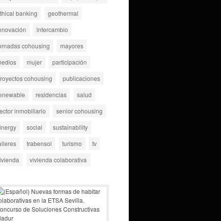
thical banking
geothermal
nnovación
intercambio
ornadas cohousing
mayores
edios
mujer
participación
royectos cohousing
publicaciones
enewable
residencias
salud
ector inmobiliario
senior cohousing
inergy
social
sustainability
alleres
trabensol
turismo
tv
ivienda
vivienda colaborativa