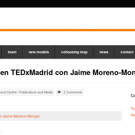
team
new models
cohousing map
news
contact
l en TEDxMadrid con Jaime Moreno-Mon
nsol Centre
/
Publications and Media
2 Comments
Ca
Tr
Ne
.