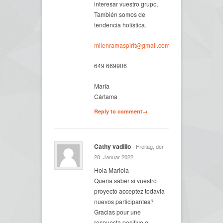
interesar vuestro grupo.
También somos de
tendencia holística.
milenramaspirit@gmail.com
649 669906
María
Cártama
Reply to comment→
Cathy vadillo
- Freitag, der
28. Januar 2022
Hola Mariola
Queria saber si vuestro
proyecto acceptez todavia
nuevos participantes?
Gracias pour une
respuesta positive o