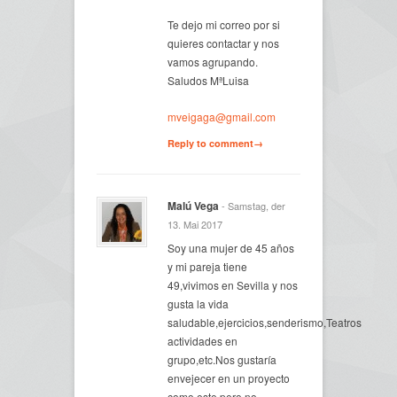
Te dejo mi correo por si
quieres contactar y nos
vamos agrupando.
Saludos MªLuisa
mveigaga@gmail.com
Reply to comment→
Malú Vega
- Samstag, der
13. Mai 2017
Soy una mujer de 45 años
y mi pareja tiene
49,vivimos en Sevilla y nos
gusta la vida
saludable,ejercicios,senderismo,Teatros
actividades en
grupo,etc.Nos gustaría
envejecer en un proyecto
como este pero no