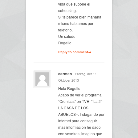
vida que supone el
cohousing.
Si te parece bien mañana
mismo hablamos por
teléfono.
Un saludo
Rogelio
Reply to comment→
carmen
- Freitag, der 11.
Oktober 2013
Hola Rogelio,
Acabo de ver el programa
“Cronicas” en TVE- ” La 2″–
LA CASA DE LOS
ABUELOS–. Indagando por
internet para conseguir
mas informacion he dado
con vosotros, imagino que