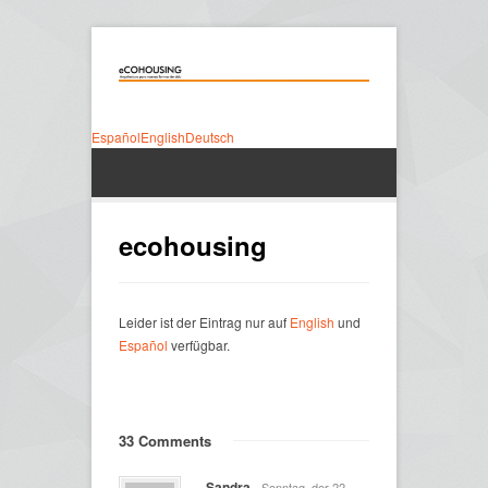
Español
English
Deutsch
ecohousing
Leider ist der Eintrag nur auf
English
und
Español
verfügbar.
33 Comments
Sandra
- Sonntag, der 22.