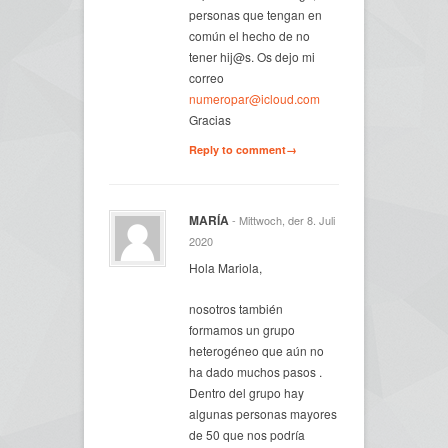
personas que tengan en
común el hecho de no
tener hij@s. Os dejo mi
correo
numeropar@icloud.com
Gracias
Reply to comment→
MARÍA
- Mittwoch, der 8. Juli
2020
Hola Mariola,
nosotros también
formamos un grupo
heterogéneo que aún no
ha dado muchos pasos .
Dentro del grupo hay
algunas personas mayores
de 50 que nos podría