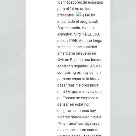
los “hacedores de espacios
para el futuro de los
presentes”
Me ha
encantado el programa!!
Soy espanola, vivo en
Arlington, Virginia EE.UU.
desde 1995. Aunque tengo
tambien la nacionalidad
americana mi sueno es
vivir en Espana una tercera
edad con dignidad. Aqui el
co-housing es muy comun
pero me espanta la idea de
pasar “mis mejores anos”
en USA; que maravilla que
en Espana se empiece a
pensar en esto! Por
desgracias apenas hay
lugares donde elegir, ojala
“Milenrama” consiga crear
otro espacio para cuando
yo me plantee liar el petate