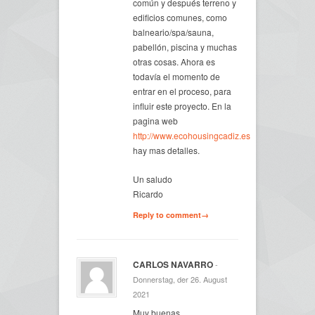
común y después terreno y
edificios comunes, como
balneario/spa/sauna,
pabellón, piscina y muchas
otras cosas. Ahora es
todavía el momento de
entrar en el proceso, para
influir este proyecto. En la
pagina web
http://www.ecohousingcadiz.es
hay mas detalles.
Un saludo
Ricardo
Reply to comment→
CARLOS NAVARRO
-
Donnerstag, der 26. August
2021
Muy buenas,