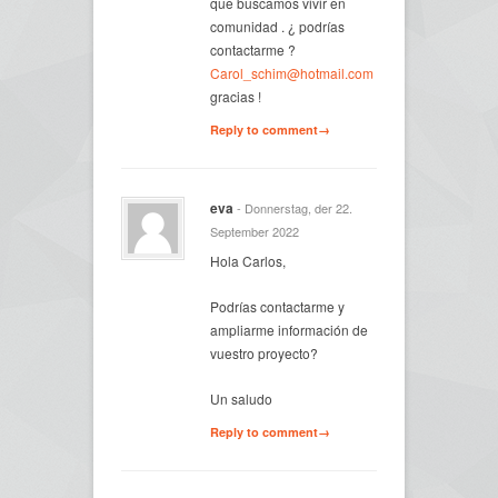
que buscamos vivir en
comunidad . ¿ podrías
contactarme ?
Carol_schim@hotmail.com
gracias !
Reply to comment→
eva
- Donnerstag, der 22.
September 2022
Hola Carlos,
Podrías contactarme y
ampliarme información de
vuestro proyecto?
Un saludo
Reply to comment→