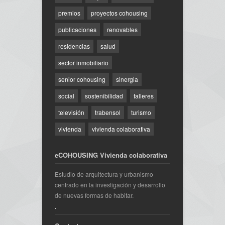
premios
proyectos cohousing
publicaciones
renovables
residencias
salud
sector inmobiliario
senior cohousing
sinergia
social
sostenibilidad
talleres
televisión
trabensol
turismo
vivienda
vivienda colaborativa
eCOHOUSING Vivienda colaborativa
Estudio de arquitectura y urbanismo
centrado en la investigación y desarrollo
de nuevas formas de habitar.
.