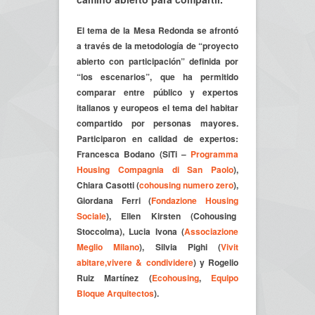
El tema de la Mesa Redonda se afrontó
a través de la metodología de “proyecto
abierto con participación” definida por
“los escenarios”, que ha permitido
comparar entre público y expertos
italianos y europeos el tema del habitar
compartido por personas mayores.
Participaron en calidad de expertos:
Francesca Bodano (SiTi –
Programma
Housing Compagnia di San Paolo
),
Chiara Casotti (
cohousing numero zero
),
Giordana Ferri (
Fondazione Housing
Sociale
), Ellen Kirsten (Cohousing
Stoccolma), Lucia Ivona (
Associazione
Meglio Milano
), Silvia Pighi (
Vivit
abitare,vivere & condividere
) y Rogelio
Ruiz Martínez (
Ecohousing
,
Equipo
Bloque Arquitectos
).