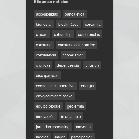
Etiquetas noticias
accesibilidad
banca ética
bienestar
bioclimática
cercamia
ciudad
cohousing
conferencias
consumo
consumo colaborativo
convivencia
cooperacion
cronicas
dependencia
difusión
discapacidad
economia colaborativa
energía
envejecimiento activo
equipo bloque
geotermia
innovación
intercambio
jornadas cohousing
mayores
medios
mujer
participación