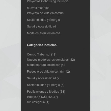
Proyectos Cohousing Inclusivo
nuevos modelos
Proyecto de vida en común
Sostenibilidad y Energía
Salud y Accesibilidad
Modelos Arquitectónicos
Categorías noticias
Centro Trabensol
(18)
Nuevos modelos residenciales
(32)
Modelos Arquitectónicos
(4)
Proyecto de vida en común
(12)
Salud y Accesibilidad
(9)
Sostenibilidad y Energía
(6)
Publicaciones y Medios
(34)
Red eCOHOUSING
(7)
Sin categoría
(1)