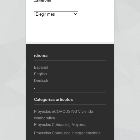
Archivos
idioma
Español
English
Deutsch
.
Categorías artículos
Proyectos eCOHOUSING Vivienda
colaborativa
Proyectos Cohousing Mayores
Proyectos Cohousing Intergeneracional