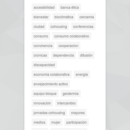
accesibilidad
banca ética
bienestar
bioclimática
cercamia
ciudad
cohousing
conferencias
consumo
consumo colaborativo
convivencia
cooperacion
cronicas
dependencia
difusión
discapacidad
economia colaborativa
energía
envejecimiento activo
equipo bloque
geotermia
innovación
intercambio
jornadas cohousing
mayores
medios
mujer
participación