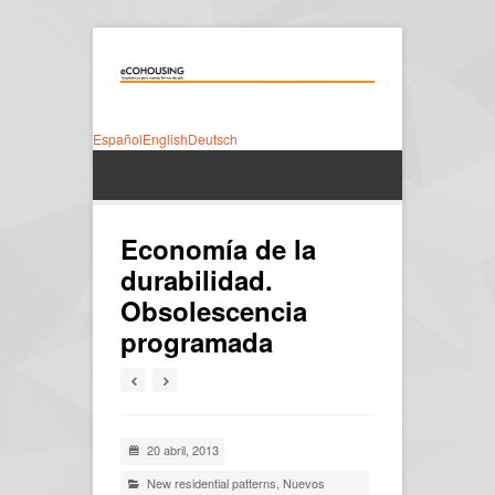
Español
English
Deutsch
Economía de la
durabilidad.
Obsolescencia
programada
20 abril, 2013
New residential patterns
,
Nuevos