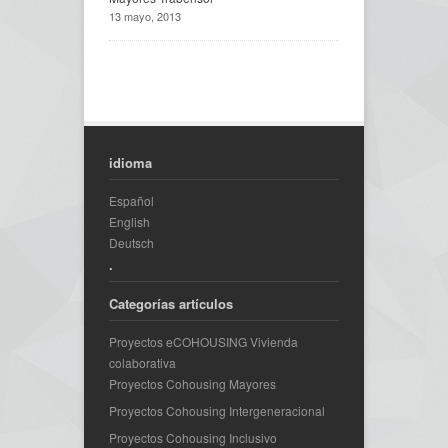
13 mayo, 2013
idioma
Español
English
Deutsch
.
Categorías artículos
Proyectos eCOHOUSING Vivienda
colaborativa
Proyectos Cohousing Mayores
Proyectos Cohousing Intergeneracional
Proyectos Cohousing Inclusivo