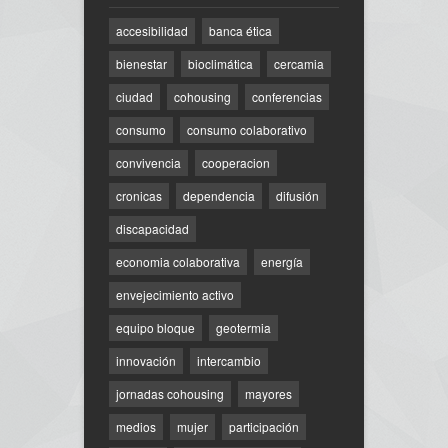
accesibilidad
banca ética
bienestar
bioclimática
cercamia
ciudad
cohousing
conferencias
consumo
consumo colaborativo
convivencia
cooperacion
cronicas
dependencia
difusión
discapacidad
economia colaborativa
energía
envejecimiento activo
equipo bloque
geotermia
innovación
intercambio
jornadas cohousing
mayores
medios
mujer
participación