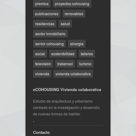
premios
proyectos cohousing
publicaciones
renovables
residencias
salud
sector inmobiliario
senior cohousing
sinergia
social
sostenibilidad
talleres
televisión
trabensol
turismo
vivienda
vivienda colaborativa
eCOHOUSING Vivienda colaborativa
Estudio de arquitectura y urbanismo
centrado en la investigación y desarrollo
de nuevas formas de habitar.
.
Contacto