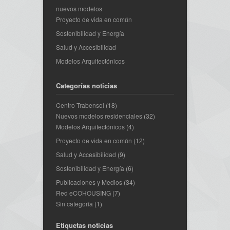
nuevos modelos
Proyecto de vida en común
Sostenibilidad y Energía
Salud y Accesibilidad
Modelos Arquitectónicos
Categorías noticias
Centro Trabensol
(18)
Nuevos modelos residenciales
(32)
Modelos Arquitectónicos
(4)
Proyecto de vida en común
(12)
Salud y Accesibilidad
(9)
Sostenibilidad y Energía
(6)
Publicaciones y Medios
(34)
Red eCOHOUSING
(7)
Sin categoría
(1)
Etiquetas noticias