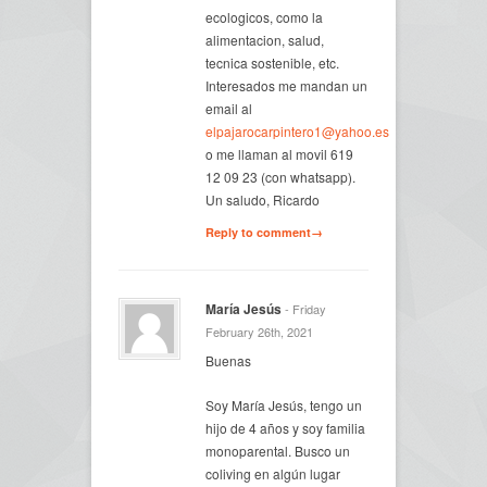
ecologicos, como la
alimentacion, salud,
tecnica sostenible, etc.
Interesados me mandan un
email al
elpajarocarpintero1@yahoo.es
o me llaman al movil 619
12 09 23 (con whatsapp).
Un saludo, Ricardo
Reply to comment→
María Jesús
- Friday
February 26th, 2021
Buenas
Soy María Jesús, tengo un
hijo de 4 años y soy familia
monoparental. Busco un
coliving en algún lugar