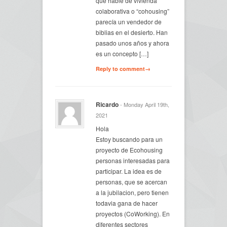
que hablé de vivienda
colaborativa o “cohousing”
parecía un vendedor de
biblias en el desierto. Han
pasado unos años y ahora
es un concepto […]
Reply to comment→
Ricardo
- Monday April 19th,
2021
Hola
Estoy buscando para un
proyecto de Ecohousing
personas interesadas para
participar. La idea es de
personas, que se acercan
a la jubilacion, pero tienen
todavia gana de hacer
proyectos (CoWorking). En
diferentes sectores