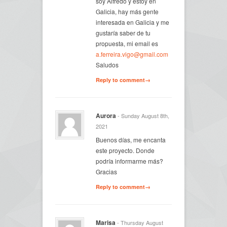
soy Alfredo y estoy en
Galicia, hay más gente
interesada en Galicia y me
gustaría saber de tu
propuesta, mi email es
a.ferreira.vigo@gmail.com
Saludos
Reply to comment→
Aurora
- Sunday August 8th,
2021
Buenos días, me encanta
este proyecto. Donde
podría informarme más?
Gracias
Reply to comment→
Marisa
- Thursday August