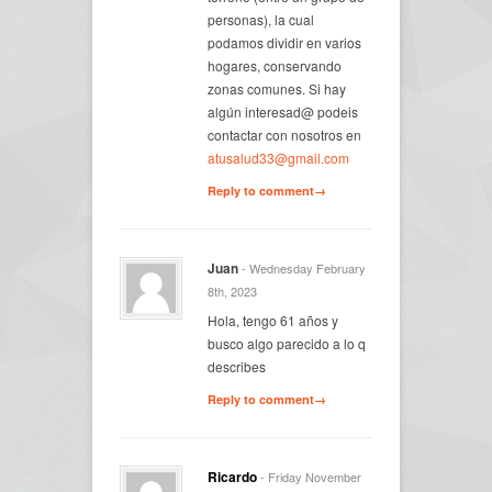
personas), la cual
podamos dividir en varios
hogares, conservando
zonas comunes. Si hay
algún interesad@ podeis
contactar con nosotros en
atusalud33@gmail.com
Reply to comment→
Juan
- Wednesday February
8th, 2023
Hola, tengo 61 años y
busco algo parecido a lo q
describes
Reply to comment→
Ricardo
- Friday November