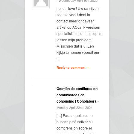
- Wednesday April 9th, 2025
hello, I love ! Uw schrijven
zeer zo veel ! deel in
contact meer ongeveer
artikel op AOL? Ik vereisen
specialist in deze huis op te
lossen mijn probleem.
Misschien dat is u! Een
kijkje te nemen vooruit om
u.
Reply to comment→
Gestión de conflictos en
comunidades de
cohousing | Coholabora
-
Monday April 22nd, 2024
[…] Para aquellos que
buscan profundizar su
comprensión sobre el