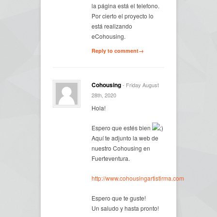
la página está el telefono.
Por cierto el proyecto lo
está realizando
eCohousing.
Reply to comment→
Cohousing
- Friday August
28th, 2020
Hola!
Espero que estés bien
Aquí te adjunto la web de
nuestro Cohousing en
Fuerteventura.
http://www.cohousingartistirma.com
Espero que te guste!
Un saludo y hasta pronto!