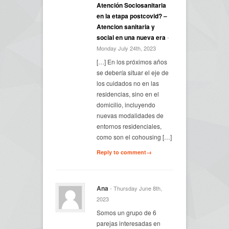
Atención Sociosanitaria
en la etapa postcovid? –
Atencion sanitaria y
social en una nueva era
-
Monday July 24th, 2023
[…] En los próximos años
se debería situar el eje de
los cuidados no en las
residencias, sino en el
domicilio, incluyendo
nuevas modalidades de
entornos residenciales,
como son el cohousing […]
Reply to comment→
Ana
- Thursday June 8th,
2023
Somos un grupo de 6
parejas interesadas en