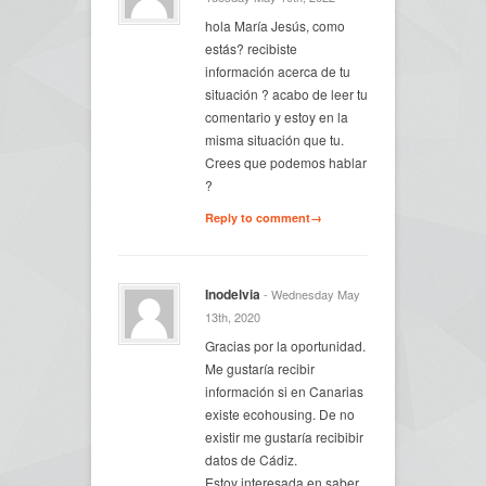
hola María Jesús, como
estás? recibiste
información acerca de tu
situación ? acabo de leer tu
comentario y estoy en la
misma situación que tu.
Crees que podemos hablar
?
Reply to comment→
Inodelvia
- Wednesday May
13th, 2020
Gracias por la oportunidad.
Me gustaría recibir
información si en Canarias
existe ecohousing. De no
existir me gustaría recibibir
datos de Cádiz.
Estoy interesada en saber