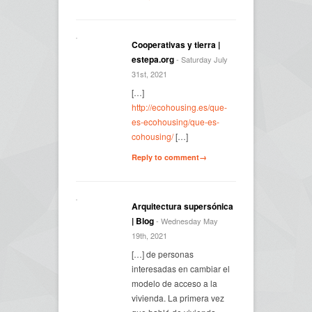
Cooperativas y tierra |
estepa.org
- Saturday July
31st, 2021
[…]
http://ecohousing.es/que-
es-ecohousing/que-es-
cohousing/
[…]
Reply to comment→
Arquitectura supersónica
| Blog
- Wednesday May
19th, 2021
[…] de personas
interesadas en cambiar el
modelo de acceso a la
vivienda. La primera vez