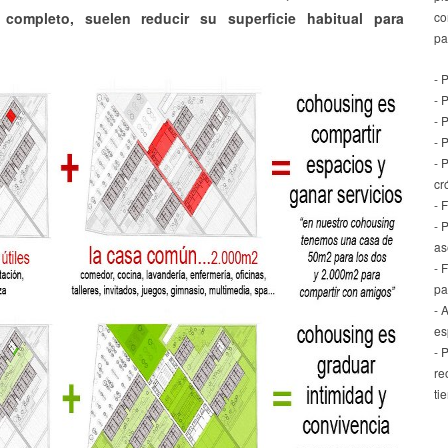
completo, suelen reducir su superficie habitual para
co
pa
.
- 
- 
- 
- 
- 
cr
- 
- 
as
- 
pa
- 
es
- 
re
ti