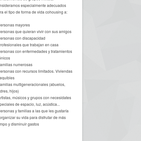
nsideramos especialmente adecuados
ra el tipo de forma de vida cohousing a:
Personas mayores
Personas que quieran vivir con sus amigos
Personas con discapacidad
Profesionales que trabajan en casa
Personas con enfermedades y tratamientos
ónicos
Familias numerosas
Personas con recursos limitados. Viviendas
equibles
Familias multigeneracionales (abuelos,
dres, hijos)
Artistas, músicos y grupos con necesidates
peciales de espacio, luz, acústica...
Personas y familias a las que les gustaría
organizar su vida para disfrutar de más
empo y disminuir gastos