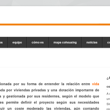
os
equipo
cómo es
mapa cohousing
noticias
c
¿A
onada por su forma de entender la relación entre
vida
c
.
ada por viviendas privadas y una dotación importante de
A 
a y gestionada por sus residentes, según el modelo que
un
es permite definir el proyecto según sus necesidades
Si
eguir un coste moderado las viviendas, aún contando
pl