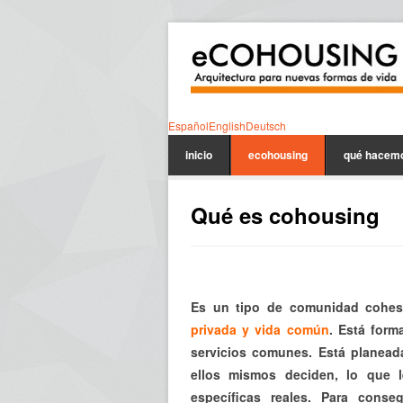
Español
English
Deutsch
inicio
ecohousing
qué hacem
Qué es cohousing
Es un tipo de comunidad cohesi
privada y vida común
. Está form
servicios comunes. Está planead
ellos mismos deciden, lo que l
específicas reales. Para cons