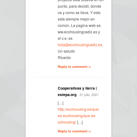
punto, para decidir, donde
va y como se lleva. Y esto
esta siempre mejor en
común. La pagina web es
ww.ecohousingcadiz.es y
el c.e. es
hola@ecohousingcadiz.es
.
Un saludo
Ricardo
Reply to comment→
Cooperativas y tierra |
estepa.org
- 31 julio, 2021
[…]
http://ecohousing.es/que-
es-ecohousing/que-es-
cohousing/
[…]
Reply to comment→