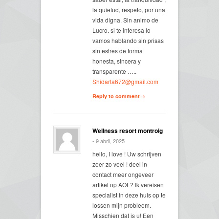
la quietud, respeto, por una
vida digna. Sin animo de
Lucro. si te interesa lo
vamos hablando sin prisas
sin estres de forma
honesta, sincera y
transparente …..
Shidarta672@gmail.com
Reply to comment→
Wellness resort montroig
- 9 abril, 2025
hello, I love ! Uw schrijven
zeer zo veel ! deel in
contact meer ongeveer
artikel op AOL? Ik vereisen
specialist in deze huis op te
lossen mijn probleem.
Misschien dat is u! Een