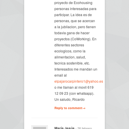
proyecto de Ecohousing
personas interesadas para
participar. La idea es de
personas, que se acercan
a la jubilacion, pero tienen
todavia gana de hacer
proyectos (CoWorking). En
diferentes sectores
ecologicos, como la
alimentacion, salud,
tecnica sostenible, etc.
Interesados me mandan un
email al
elpajarocarpintero1@yahoo.es
o me llaman al movil 619
12 09 23 (con whatsapp).
Un saludo, Ricardo
Reply to comment→
María Jesús
- 26 febrero,