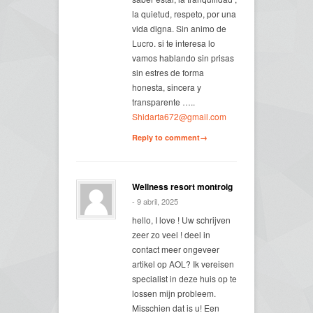
la quietud, respeto, por una
vida digna. Sin animo de
Lucro. si te interesa lo
vamos hablando sin prisas
sin estres de forma
honesta, sincera y
transparente …..
Shidarta672@gmail.com
Reply to comment→
Wellness resort montroig
- 9 abril, 2025
hello, I love ! Uw schrijven
zeer zo veel ! deel in
contact meer ongeveer
artikel op AOL? Ik vereisen
specialist in deze huis op te
lossen mijn probleem.
Misschien dat is u! Een