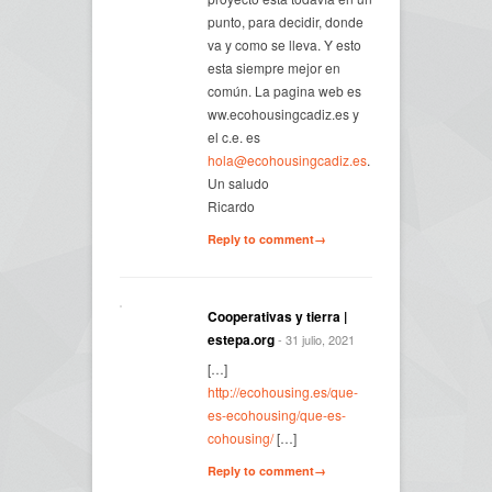
punto, para decidir, donde
va y como se lleva. Y esto
esta siempre mejor en
común. La pagina web es
ww.ecohousingcadiz.es y
el c.e. es
hola@ecohousingcadiz.es
.
Un saludo
Ricardo
Reply to comment→
Cooperativas y tierra |
estepa.org
- 31 julio, 2021
[…]
http://ecohousing.es/que-
es-ecohousing/que-es-
cohousing/
[…]
Reply to comment→