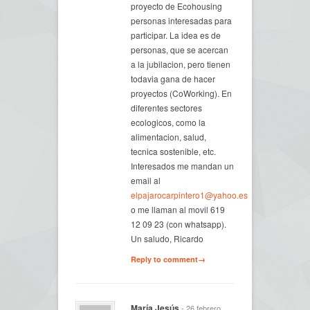
proyecto de Ecohousing
personas interesadas para
participar. La idea es de
personas, que se acercan
a la jubilacion, pero tienen
todavia gana de hacer
proyectos (CoWorking). En
diferentes sectores
ecologicos, como la
alimentacion, salud,
tecnica sostenible, etc.
Interesados me mandan un
email al
elpajarocarpintero1@yahoo.es
o me llaman al movil 619
12 09 23 (con whatsapp).
Un saludo, Ricardo
Reply to comment→
María Jesús
- 26 febrero,