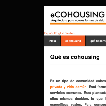
Español
English
Deutsch
inicio
ecohousing
qué hacem
Qué es cohousing
Es un tipo de comunidad cohesi
privada y vida común
. Está form
servicios comunes. Está planead
ellos mismos deciden, lo que l
específicas reales. Para cons