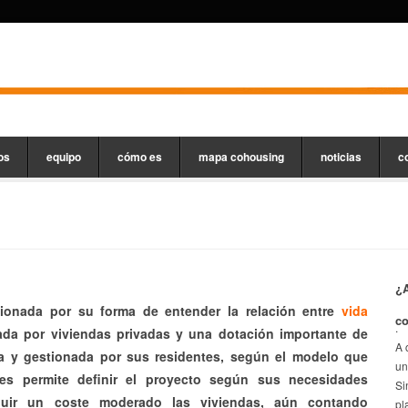
os
equipo
cómo es
mapa cohousing
noticias
c
¿A
onada por su forma de entender la relación entre
vida
c
.
ada por viviendas privadas y una dotación importante de
A 
a y gestionada por sus residentes, según el modelo que
un
es permite definir el proyecto según sus necesidades
Si
eguir un coste moderado las viviendas, aún contando
pl