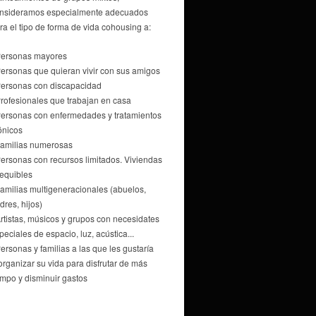
nsideramos especialmente adecuados
ra el tipo de forma de vida cohousing a:
Personas mayores
Personas que quieran vivir con sus amigos
Personas con discapacidad
Profesionales que trabajan en casa
Personas con enfermedades y tratamientos
ónicos
Familias numerosas
Personas con recursos limitados. Viviendas
equibles
Familias multigeneracionales (abuelos,
dres, hijos)
Artistas, músicos y grupos con necesidates
peciales de espacio, luz, acústica...
Personas y familias a las que les gustaría
organizar su vida para disfrutar de más
empo y disminuir gastos