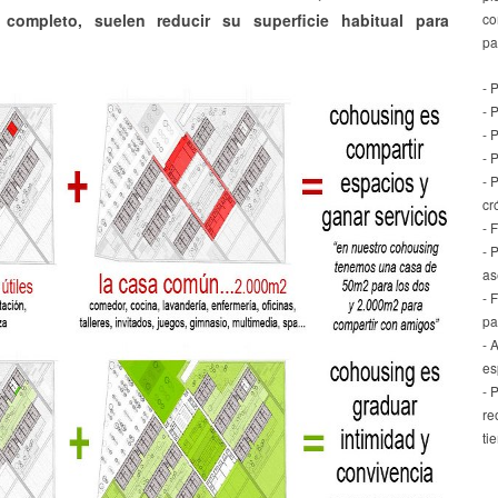
completo, suelen reducir su superficie habitual para
co
pa
.
- 
- 
- 
- 
- 
cr
- 
- 
as
- 
pa
- 
es
- 
re
ti