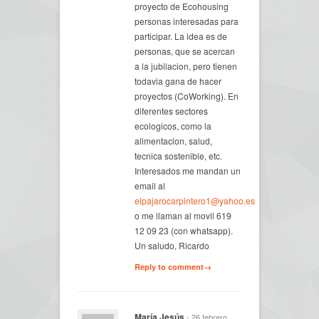
proyecto de Ecohousing
personas interesadas para
participar. La idea es de
personas, que se acercan
a la jubilacion, pero tienen
todavia gana de hacer
proyectos (CoWorking). En
diferentes sectores
ecologicos, como la
alimentacion, salud,
tecnica sostenible, etc.
Interesados me mandan un
email al
elpajarocarpintero1@yahoo.es
o me llaman al movil 619
12 09 23 (con whatsapp).
Un saludo, Ricardo
Reply to comment→
María Jesús
- 26 febrero,