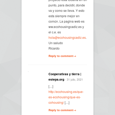
punto, para decidir, donde
va y como se lleva. Y esto
esta siempre mejor en
común. La pagina web es
ww.ecohousingcadiz.es y
el c.e. es
hola@ecohousingcadiz.es
.
Un saludo
Ricardo
Reply to comment→
Cooperativas y tierra |
estepa.org
- 31 julio, 2021
[…]
http://ecohousing.es/que-
es-ecohousing/que-es-
cohousing/
[…]
Reply to comment→