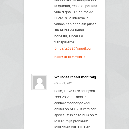
la quietud, respeto, por una
vida digna. Sin animo de
Lucro. si te interesa lo
vamos hablando sin prisas
sin estres de forma
honesta, sincera y
transparente …..
Shidarta672@gmail.com
Reply to comment→
Wellness resort montroig
- 9 abril, 2025
hello, I love ! Uw schrijven
zeer zo veel ! deel in
contact meer ongeveer
artikel op AOL? Ik vereisen
specialist in deze huis op te
lossen mijn probleem.
Misschien dat is u! Een