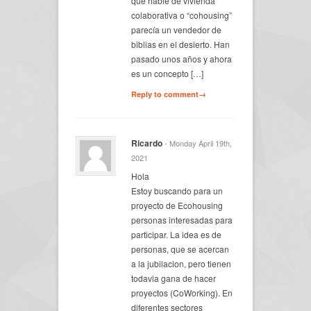
que hablé de vivienda
colaborativa o “cohousing”
parecía un vendedor de
biblias en el desierto. Han
pasado unos años y ahora
es un concepto […]
Reply to comment→
Ricardo
- Monday April 19th,
2021
Hola
Estoy buscando para un
proyecto de Ecohousing
personas interesadas para
participar. La idea es de
personas, que se acercan
a la jubilacion, pero tienen
todavia gana de hacer
proyectos (CoWorking). En
diferentes sectores