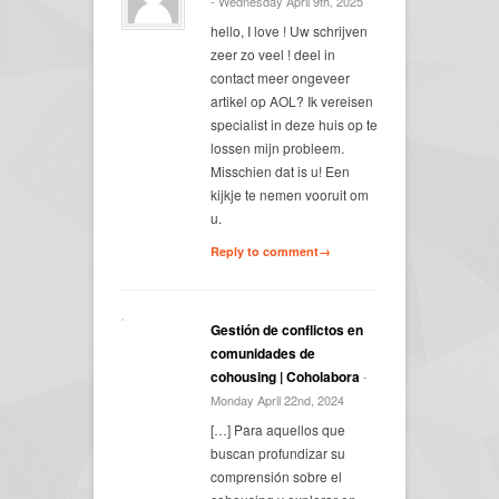
- Wednesday April 9th, 2025
hello, I love ! Uw schrijven
zeer zo veel ! deel in
contact meer ongeveer
artikel op AOL? Ik vereisen
specialist in deze huis op te
lossen mijn probleem.
Misschien dat is u! Een
kijkje te nemen vooruit om
u.
Reply to comment→
Gestión de conflictos en
comunidades de
cohousing | Coholabora
-
Monday April 22nd, 2024
[…] Para aquellos que
buscan profundizar su
comprensión sobre el