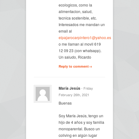
ecologicos, como la
alimentacion, salud,
tecnica sostenible, etc.
Interesados me mandan un
email al
elpajarocarpintero1@yahoo.es
o me llaman al movil 619
12 09 23 (con whatsapp).
Un saludo, Ricardo
Reply to comment→
María Jesús
- Friday
February 26th, 2021
Buenas
Soy María Jesús, tengo un
hijo de 4 años y soy familia
monoparental. Busco un
coliving en algún lugar