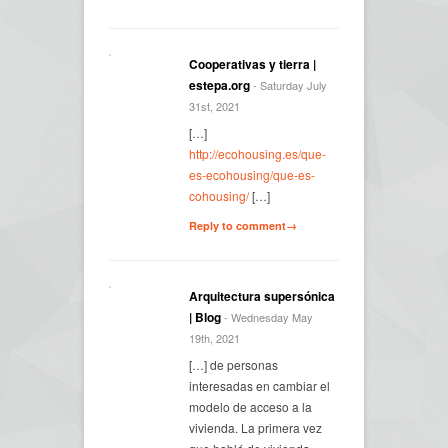
Cooperativas y tierra |
estepa.org
- Saturday July
31st, 2021
[…]
http://ecohousing.es/que-
es-ecohousing/que-es-
cohousing/
[…]
Reply to comment→
Arquitectura supersónica
| Blog
- Wednesday May
19th, 2021
[…] de personas
interesadas en cambiar el
modelo de acceso a la
vivienda. La primera vez