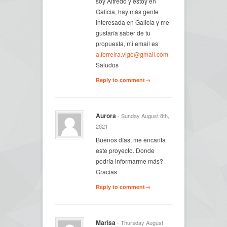
soy Alfredo y estoy en
Galicia, hay más gente
interesada en Galicia y me
gustaría saber de tu
propuesta, mi email es
a.ferreira.vigo@gmail.com
Saludos
Reply to comment→
Aurora
- Sunday August 8th,
2021
Buenos días, me encanta
este proyecto. Donde
podría informarme más?
Gracias
Reply to comment→
Marisa
- Thursday August