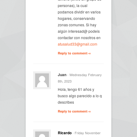
personas), la cual
podamos dividir en varios
hogares, conservando
zonas comunes. Si hay
algún interesad@ podeis
contactar con nosotros en
atusalud33@gmail.com
Reply to comment→
Juan
- Wednesday February
8th, 2023
Hola, tengo 61 años y
busco algo parecido a lo q
describes
Reply to comment→
Ricardo
- Friday November