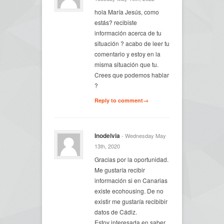
hola María Jesús, como
estás? recibiste
información acerca de tu
situación ? acabo de leer tu
comentario y estoy en la
misma situación que tu.
Crees que podemos hablar
?
Reply to comment→
Inodelvia
- Wednesday May
13th, 2020
Gracias por la oportunidad.
Me gustaría recibir
información si en Canarias
existe ecohousing. De no
existir me gustaría recibibir
datos de Cádiz.
Estoy interesada en saber