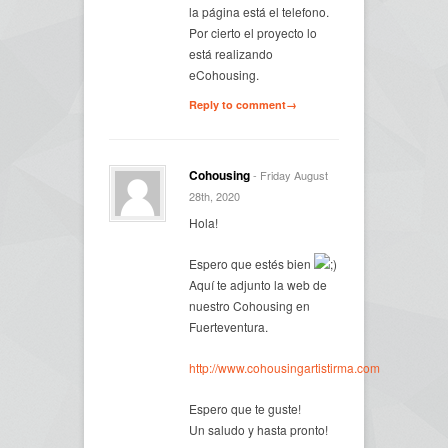
la página está el telefono.
Por cierto el proyecto lo
está realizando
eCohousing.
Reply to comment→
Cohousing
- Friday August
28th, 2020
Hola!
Espero que estés bien
Aquí te adjunto la web de
nuestro Cohousing en
Fuerteventura.
http://www.cohousingartistirma.com
Espero que te guste!
Un saludo y hasta pronto!