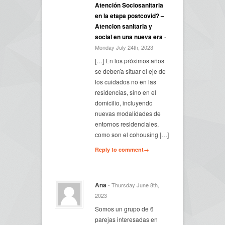
Atención Sociosanitaria
en la etapa postcovid? –
Atencion sanitaria y
social en una nueva era
-
Monday July 24th, 2023
[…] En los próximos años
se debería situar el eje de
los cuidados no en las
residencias, sino en el
domicilio, incluyendo
nuevas modalidades de
entornos residenciales,
como son el cohousing […]
Reply to comment→
Ana
- Thursday June 8th,
2023
Somos un grupo de 6
parejas interesadas en