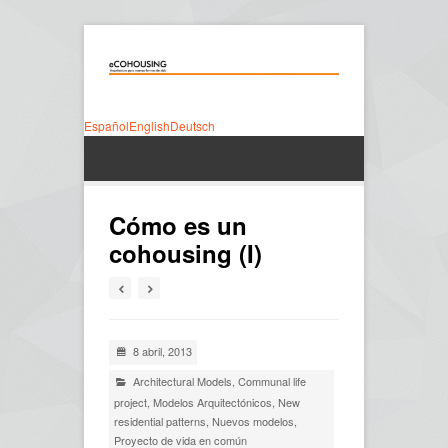
Español
English
Deutsch
Cómo es un
cohousing (I)
8 abril, 2013
Architectural Models
,
Communal life
project
,
Modelos Arquitectónicos
,
New
residential patterns
,
Nuevos modelos
,
Proyecto de vida en común