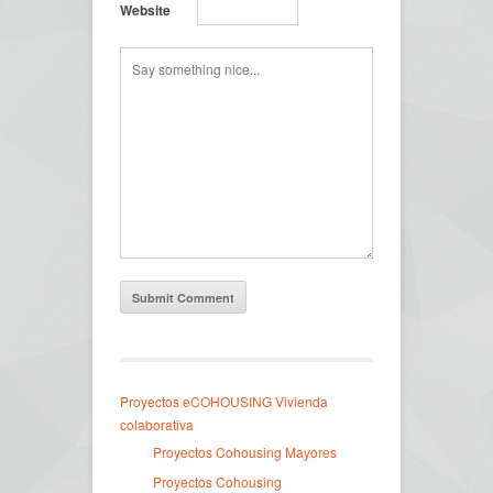
Website
Proyectos eCOHOUSING Vivienda
colaborativa
Proyectos Cohousing Mayores
Proyectos Cohousing