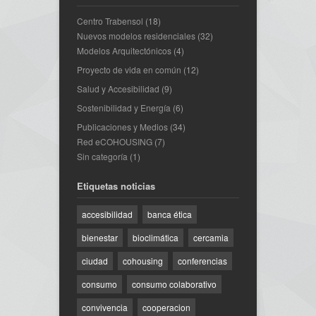
Centro Trabensol
(18)
Nuevos modelos residenciales
(32)
Modelos Arquitectónicos
(4)
Proyecto de vida en común
(12)
Salud y Accesibilidad
(9)
Sostenibilidad y Energía
(6)
Publicaciones y Medios
(34)
Red eCOHOUSING
(7)
Sin categoría
(1)
Etiquetas noticias
accesibilidad
banca ética
bienestar
bioclimática
cercamia
ciudad
cohousing
conferencias
consumo
consumo colaborativo
convivencia
cooperacion