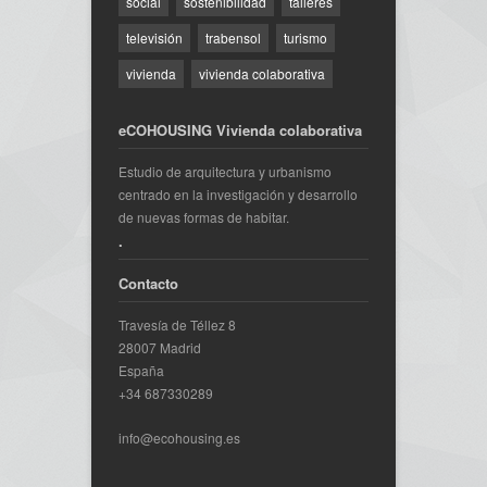
social
sostenibilidad
talleres
televisión
trabensol
turismo
vivienda
vivienda colaborativa
eCOHOUSING Vivienda colaborativa
Estudio de arquitectura y urbanismo
centrado en la investigación y desarrollo
de nuevas formas de habitar.
.
Contacto
Travesía de Téllez 8
28007 Madrid
España
+34 687330289
info@ecohousing.es