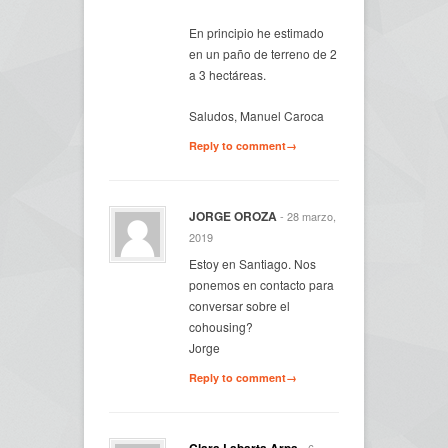
En principio he estimado
en un paño de terreno de 2
a 3 hectáreas.
Saludos, Manuel Caroca
Reply to comment→
JORGE OROZA
- 28 marzo,
2019
Estoy en Santiago. Nos
ponemos en contacto para
conversar sobre el
cohousing?
Jorge
Reply to comment→
Clara Labarta Arpa
- 6