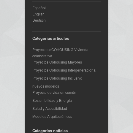
Español
English
Deutsch
.
Categorías artículos
Proyectos eCOHOUSING Vivienda
colaborativa
Proyectos Cohousing Mayores
Proyectos Cohousing Intergeneracional
Proyectos Cohousing Inclusivo
nuevos modelos
Proyecto de vida en común
Sostenibilidad y Energía
Salud y Accesibilidad
Modelos Arquitectónicos
Categorías noticias