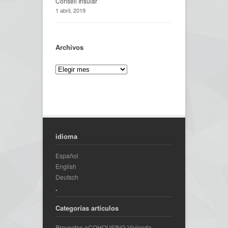
Consell Insular
1 abril, 2019
Archivos
idioma
Español
English
Deutsch
.
Categorías artículos
Proyectos eCOHOUSING Vivienda