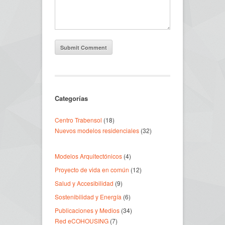
Categorías
Centro Trabensol
(18)
Nuevos modelos residenciales
(32)
Modelos Arquitectónicos
(4)
Proyecto de vida en común
(12)
Salud y Accesibilidad
(9)
Sostenibilidad y Energía
(6)
Publicaciones y Medios
(34)
Red eCOHOUSING
(7)