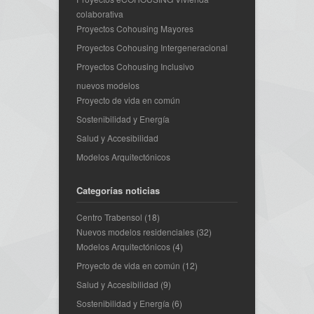
colaborativa
Proyectos Cohousing Mayores
Proyectos Cohousing Intergeneracional
Proyectos Cohousing Inclusivo
nuevos modelos
Proyecto de vida en común
Sostenibilidad y Energía
Salud y Accesibilidad
Modelos Arquitectónicos
Categorías noticias
Centro Trabensol
(18)
Nuevos modelos residenciales
(32)
Modelos Arquitectónicos
(4)
Proyecto de vida en común
(12)
Salud y Accesibilidad
(9)
Sostenibilidad y Energía
(6)