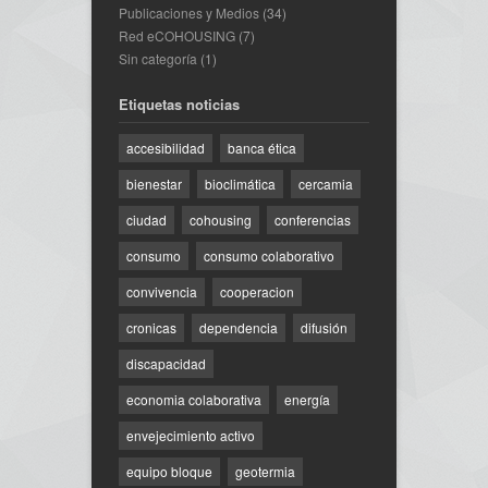
Publicaciones y Medios
(34)
Red eCOHOUSING
(7)
Sin categoría
(1)
Etiquetas noticias
accesibilidad
banca ética
bienestar
bioclimática
cercamia
ciudad
cohousing
conferencias
consumo
consumo colaborativo
convivencia
cooperacion
cronicas
dependencia
difusión
discapacidad
economia colaborativa
energía
envejecimiento activo
equipo bloque
geotermia