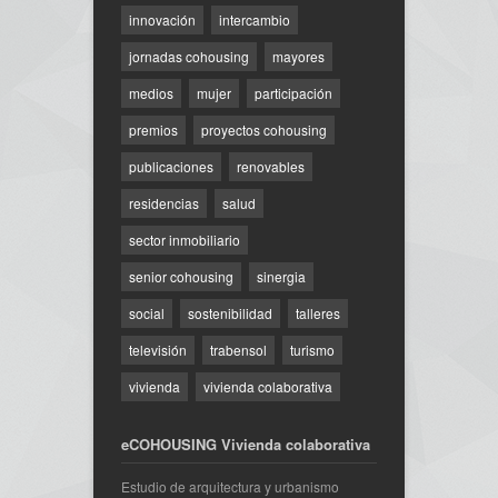
innovación
intercambio
jornadas cohousing
mayores
medios
mujer
participación
premios
proyectos cohousing
publicaciones
renovables
residencias
salud
sector inmobiliario
senior cohousing
sinergia
social
sostenibilidad
talleres
televisión
trabensol
turismo
vivienda
vivienda colaborativa
eCOHOUSING Vivienda colaborativa
Estudio de arquitectura y urbanismo