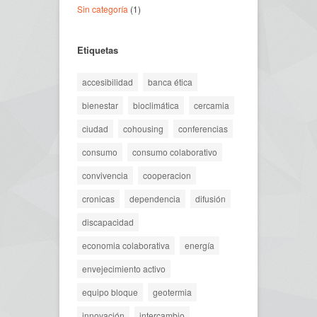
Sin categoría
(1)
Etiquetas
accesibilidad
banca ética
bienestar
bioclimática
cercamia
ciudad
cohousing
conferencias
consumo
consumo colaborativo
convivencia
cooperacion
cronicas
dependencia
difusión
discapacidad
economia colaborativa
energía
envejecimiento activo
equipo bloque
geotermia
innovación
intercambio