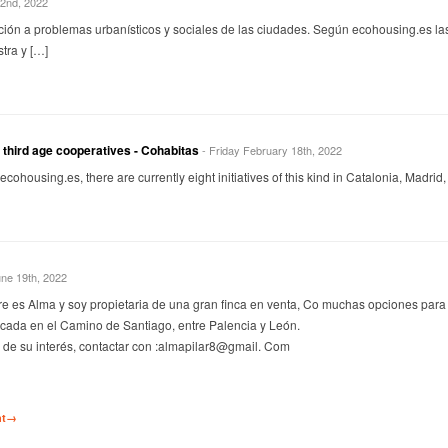
2nd, 2022
ción a problemas urbanísticos y sociales de las ciudades. Según ecohousing.es las
tra y […]
 third age cooperatives - Cohabitas
- Friday February 18th, 2022
ecohousing.es, there are currently eight initiatives of this kind in Catalonia, Madrid
ne 19th, 2022
e es Alma y soy propietaria de una gran finca en venta, Co muchas opciones para
ubicada en el Camino de Santiago, entre Palencia y León.
 de su interés, contactar con :almapilar8@gmail. Com
nt→