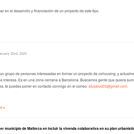
par en el desarrollo y financiación de un proyecto de este tipo.
anuary 22nd, 2023
un grupo de personas interesadas en formar un proyecto de cohousing, y actualme
os interesa. Es en una zona cercana a Barcelona. Buscamos gente que quiera suma
ea, te puedes poner en contacto conmigo en el correo:
atusalud33@gmail.com
.
nt→
er municipio de Mallorca en incluir la vivenda colaborativa en su plan urbanístic