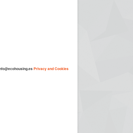
nfo@ecohousing.es
Privacy and Cookies