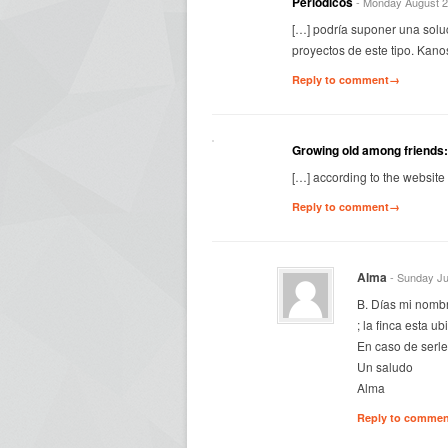
Periódicos
- Monday August 2
[…] podría suponer una solu
proyectos de este tipo. Kanos
Reply to comment→
Growing old among friends:
[…] according to the website 
Reply to comment→
Alma
- Sunday Ju
B. Días mi nombr
; la finca esta 
En caso de serle
Un saludo
Alma
Reply to comme