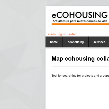
Español
English
Deutsch
home
ecohousing
services
Map cohousing colla
Tool for searching for projects and group