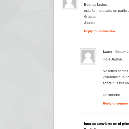
Buenas tardes,
estaría interesado en partici
Gracias
Jaume
Reply to comment→
Laura
- Sunday J
Hola Jaume,
Nosotros somos 
viviendas que n
sobre nuestra id
Un saludo!
Reply to comme
Inca se convierte en el prim