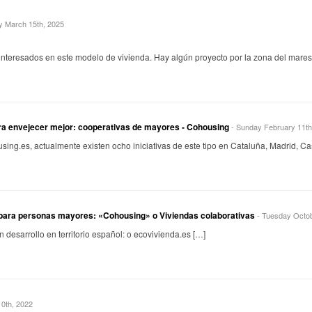
y March 15th, 2025
interesados en este modelo de vivienda. Hay algún proyecto por la zona del mare
ra envejecer mejor: cooperativas de mayores - Cohousing
- Sunday February 11th
sing.es, actualmente existen ocho iniciativas de este tipo en Cataluña, Madrid, Cas
 para personas mayores: «Cohousing» o Viviendas colaborativas
- Tuesday Octob
en desarrollo en territorio español: o ecovivienda.es […]
10th, 2022