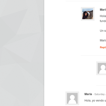
Mari
Hola
fund
Un s
Mari
Repl
Maria
- Saturday 
Hola, yo vendo u