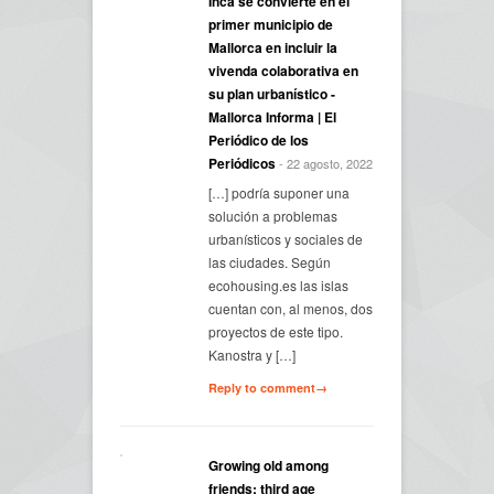
Inca se convierte en el
primer municipio de
Mallorca en incluir la
vivenda colaborativa en
su plan urbanístico -
Mallorca Informa | El
Periódico de los
Periódicos
- 22 agosto, 2022
[…] podría suponer una
solución a problemas
urbanísticos y sociales de
las ciudades. Según
ecohousing.es las islas
cuentan con, al menos, dos
proyectos de este tipo.
Kanostra y […]
Reply to comment→
Growing old among
friends: third age