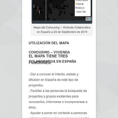
Mapa del Cohousing – Vivienda Colaborativa
en España a 23 de Septiembre de 2019
.
.
UTILIZACIÓN DEL MAPA
COHOUSING – VIVIENDA
EL MAPA TIENE TRES
COLABORATIVA EN ESPAÑA
FUNCIONES:
- Dar a conocer el interés, estado y
difusión en España de este tipo de
proyectos.
- Facilitar a las personas la búsqueda de
proyectos y grupos existentes para
conocerlos, informarse o incorporarase a
ellos.
- Ayudar a poner en contacto a personas