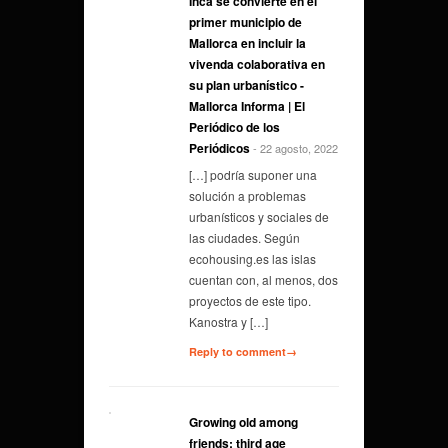
Inca se convierte en el
primer municipio de
Mallorca en incluir la
vivenda colaborativa en
su plan urbanístico -
Mallorca Informa | El
Periódico de los
Periódicos
- 22 agosto, 2022
[…] podría suponer una
solución a problemas
urbanísticos y sociales de
las ciudades. Según
ecohousing.es las islas
cuentan con, al menos, dos
proyectos de este tipo.
Kanostra y […]
Reply to comment→
Growing old among
friends: third age