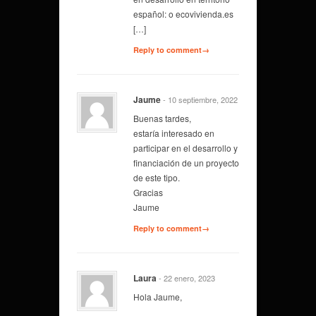
español: o ecovivienda.es
[…]
Reply to comment→
Jaume
- 10 septiembre, 2022
Buenas tardes,
estaría interesado en
participar en el desarrollo y
financiación de un proyecto
de este tipo.
Gracias
Jaume
Reply to comment→
Laura
- 22 enero, 2023
Hola Jaume,