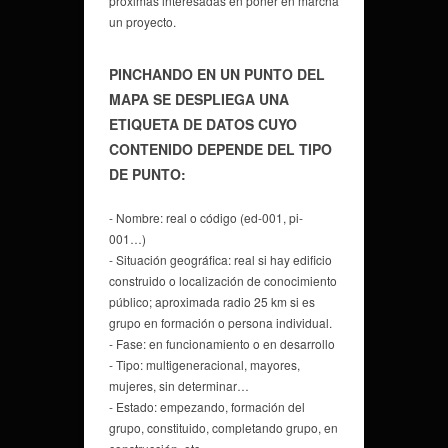
próximas interesadas en poner en marcha
un proyecto.
PINCHANDO EN UN PUNTO DEL
MAPA SE DESPLIEGA UNA
ETIQUETA DE DATOS CUYO
CONTENIDO DEPENDE DEL TIPO
DE PUNTO:
- Nombre: real o código (ed-001, pi-
001…)
- Situación geográfica: real si hay edificio
construido o localización de conocimiento
público; aproximada radio 25 km si es
grupo en formación o persona individual.
- Fase: en funcionamiento o en desarrollo
- Tipo: multigeneracional, mayores,
mujeres, sin determinar…
- Estado: empezando, formación del
grupo, constituido, completando grupo, en