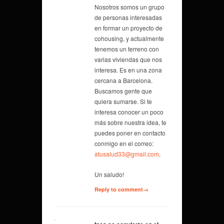
Nosotros somos un grupo
de personas interesadas
en formar un proyecto de
cohousing, y actualmente
tenemos un terreno con
varias viviendas que nos
interesa. Es en una zona
cercana a Barcelona.
Buscamos gente que
quiera sumarse. Si te
interesa conocer un poco
más sobre nuestra idea, te
puedes poner en contacto
conmigo en el correo:
atusalud33@gmail.com
.
Un saludo!
Reply to comment→