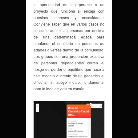
la oportunidad de incorporarse a un
proyecto que funciona si encaja con
nuestros intereses y necesidades.
Conviene saber que en varios casos no
se suele admitir a personas por encima
de una determinada edada para
mantener el equilibrio de personas de
edades diversas dentro de la comunidad.
Los grupos con una proporción excesiva
de personas dependientes corren el
riesgo de perder el equilibrio que hace a
este modelo diferente de un geriátrico al
dificultar el apoyo mutuo, fundamental
para la idea de vida en común.