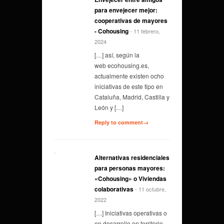
para envejecer mejor:
cooperativas de mayores
- Cohousing
- 11 febrero,
2024
[…] así, según la
web ecohousing.es,
actualmente existen ocho
iniciativas de este tipo en
Cataluña, Madrid, Castilla y
León y […]
Reply to comment→
Alternativas residenciales
para personas mayores:
«Cohousing» o Viviendas
colaborativas
- 11 octubre,
2022
[…] Iniciativas operativas o
en desarrollo en territorio