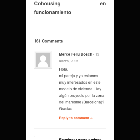
Cohousing en
funcionamiento
161 Comments
Mercè Feliu Bosch
- 15
marzo, 2025
Hola,
mi pareja y yo estamos
muy interesados en este
modelo de vivienda. Hay
algún proyecto por la zona
del maresme (Barcelona)?
Gracias
Reply to comment→
Envejecer entre amigos