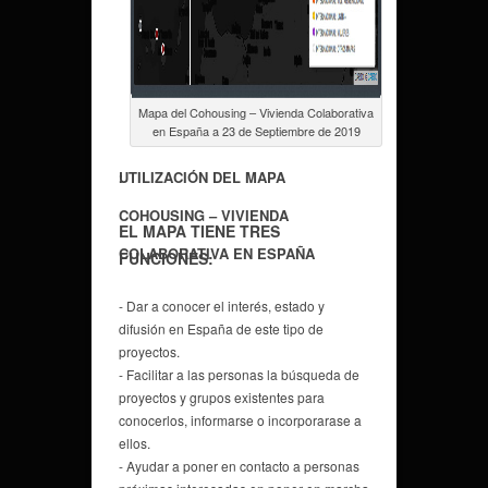
Mapa del Cohousing – Vivienda Colaborativa
en España a 23 de Septiembre de 2019
.
.
UTILIZACIÓN DEL MAPA
COHOUSING – VIVIENDA
EL MAPA TIENE TRES
COLABORATIVA EN ESPAÑA
FUNCIONES:
- Dar a conocer el interés, estado y
difusión en España de este tipo de
proyectos.
- Facilitar a las personas la búsqueda de
proyectos y grupos existentes para
conocerlos, informarse o incorporarase a
ellos.
- Ayudar a poner en contacto a personas