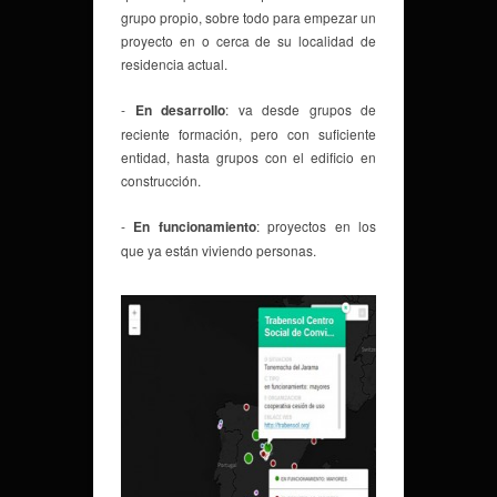
grupo propio, sobre todo para empezar un
proyecto en o cerca de su localidad de
residencia actual.
-
En desarrollo
: va desde grupos de
reciente formación, pero con suficiente
entidad, hasta grupos con el edificio en
construcción.
-
En funcionamiento
: proyectos en los
que ya están viviendo personas.