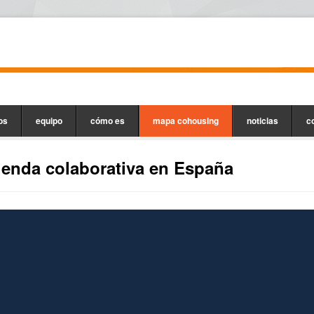
os
equipo
cómo es
mapa cohousing
noticias
c
enda colaborativa en España