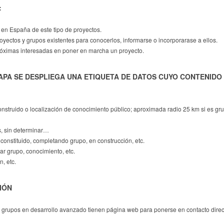
:
n en España de este tipo de proyectos.
royectos y grupos existentes para conocerlos, informarse o incorporarase a ellos.
róximas interesadas en poner en marcha un proyecto.
PA SE DESPLIEGA UNA ETIQUETA DE DATOS CUYO CONTENIDO 
o construido o localización de conocimiento público; aproximada radio 25 km si es g
s, sin determinar…
constituido, completando grupo, en construcción, etc.
ar grupo, conocimiento, etc.
, etc.
IÓN
 grupos en desarrollo avanzado tienen página web para ponerse en contacto direc