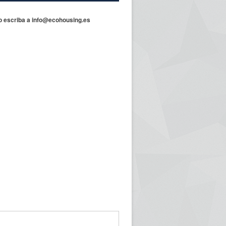
 o escriba a info@ecohousing.es