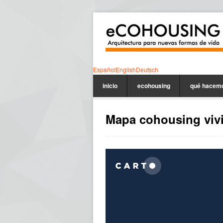
Español
English
Deutsch
inicio
ecohousing
qué hacem
Mapa cohousing vivi