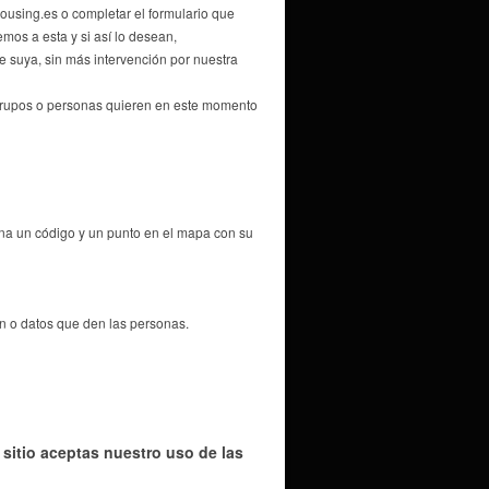
ousing.es o completar el formulario que
mos a esta y si así lo desean,
e suya, sin más intervención por nuestra
 grupos o personas quieren en este momento
gna un código y un punto en el mapa con su
 o datos que den las personas.
 sitio aceptas nuestro uso de las