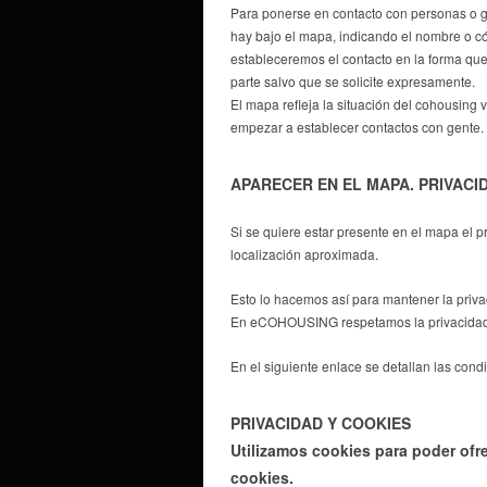
Para ponerse en contacto con personas o gr
hay bajo el mapa, indicando el nombre o có
estableceremos el contacto en la forma que
parte salvo que se solicite expresamente.
El mapa refleja la situación del cohousin
empezar a establecer contactos con gente.
APARECER EN EL MAPA. PRIVACI
Si se quiere estar presente en el mapa el 
localización aproximada.
Esto lo hacemos así para mantener la priva
En eCOHOUSING respetamos la privacidad e
En el siguiente enlace se detallan las cond
PRIVACIDAD Y COOKIES
Utilizamos cookies para poder ofre
cookies.