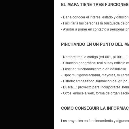
EL MAPA TIENE TRES FUNCIONES
- Dar a conocer el interés, estado y difusió
- Facilitar a las personas la búsqueda de p
- Ayudar a poner en contacto a personas p
PINCHANDO EN UN PUNTO DEL MA
- Nombre: real o código (ed-001, pi-001…)
- Situación geográfica: real si hay edifici
- Fase: en funcionamiento o en desarrollo
- Tipo: multigeneracional, mayores, mujere
- Estado: empezando, formación del grupo, 
- Busca…: proyecto para incorporarse, form
- Otros: enlace a web, forma de organización
CÓMO CONSEGUIR LA INFORMAC
Los proyectos en funcionamiento y algunos