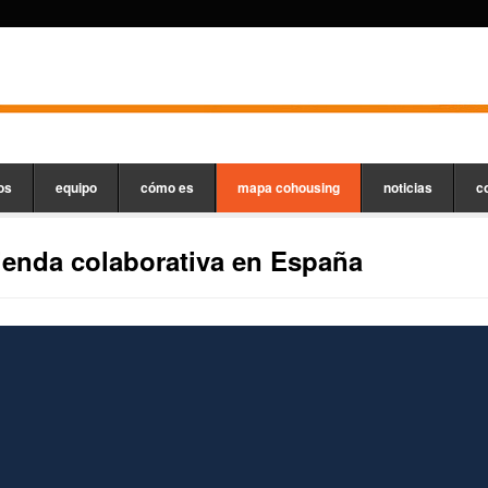
os
equipo
cómo es
mapa cohousing
noticias
c
enda colaborativa en España