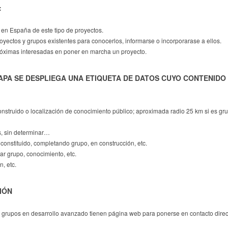
:
n en España de este tipo de proyectos.
royectos y grupos existentes para conocerlos, informarse o incorporarase a ellos.
róximas interesadas en poner en marcha un proyecto.
PA SE DESPLIEGA UNA ETIQUETA DE DATOS CUYO CONTENIDO 
o construido o localización de conocimiento público; aproximada radio 25 km si es g
s, sin determinar…
constituido, completando grupo, en construcción, etc.
ar grupo, conocimiento, etc.
, etc.
IÓN
 grupos en desarrollo avanzado tienen página web para ponerse en contacto direc