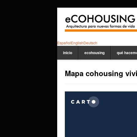
Español
English
Deutsch
inicio
ecohousing
qué hacem
Mapa cohousing vivi