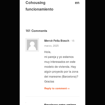
Cohousing en
funcionamiento
161 Comments
Mercè Feliu Bosch
- 15
marzo, 2025
Hola,
mi pareja y yo estamos
muy interesados en este
modelo de vivienda. Hay
algún proyecto por la zona
del maresme (Barcelona)?
Gracias
Reply to comment→
Envejecer entre amigos