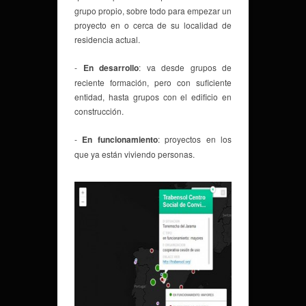
grupo propio, sobre todo para empezar un
proyecto en o cerca de su localidad de
residencia actual.
-
En desarrollo
: va desde grupos de
reciente formación, pero con suficiente
entidad, hasta grupos con el edificio en
construcción.
-
En funcionamiento
: proyectos en los
que ya están viviendo personas.