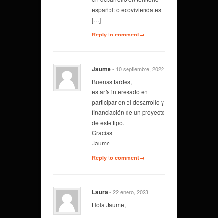
español: o ecovivienda.es
[…]
Reply to comment→
Jaume
- 10 septiembre, 2022
Buenas tardes,
estaría interesado en
participar en el desarrollo y
financiación de un proyecto
de este tipo.
Gracias
Jaume
Reply to comment→
Laura
- 22 enero, 2023
Hola Jaume,