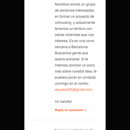
Nosotros somos un grupo
de personas interesadas
en formar un proyecto de
cohousing, y actualmente
tenemos un terreno con
varias viviendas que nos
interesa. Es en una zona
cercana a Barcelona.
Buscamos gente que
quiera sumarse. Si te
interesa conocer un poco
más sobre nuestra idea, te
puedes poner en contacto
conmigo en el correo:
atusalud33@gmail.com
.
Un saludo!
Reply to comment→