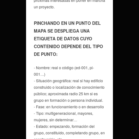
próximas interesadas en poner en marcha
un proyecto.
PINCHANDO EN UN PUNTO DEL
MAPA SE DESPLIEGA UNA
ETIQUETA DE DATOS CUYO
CONTENIDO DEPENDE DEL TIPO
DE PUNTO:
- Nombre: real o código (ed-001, pi-
001…)
- Situación geográfica: real si hay edificio
construido o localización de conocimiento
público; aproximada radio 25 km si es
grupo en formación o persona individual.
- Fase: en funcionamiento o en desarrollo
- Tipo: multigeneracional, mayores,
mujeres, sin determinar…
- Estado: empezando, formación del
grupo, constituido, completando grupo, en