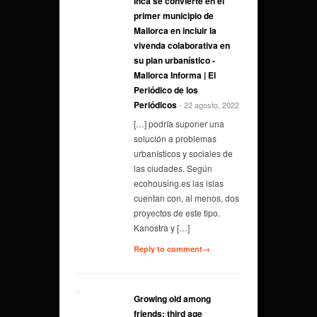
Inca se convierte en el
primer municipio de
Mallorca en incluir la
vivenda colaborativa en
su plan urbanístico -
Mallorca Informa | El
Periódico de los
Periódicos
- 22 agosto, 2022
[…] podría suponer una
solución a problemas
urbanísticos y sociales de
las ciudades. Según
ecohousing.es las islas
cuentan con, al menos, dos
proyectos de este tipo.
Kanostra y […]
Reply to comment→
Growing old among
friends: third age