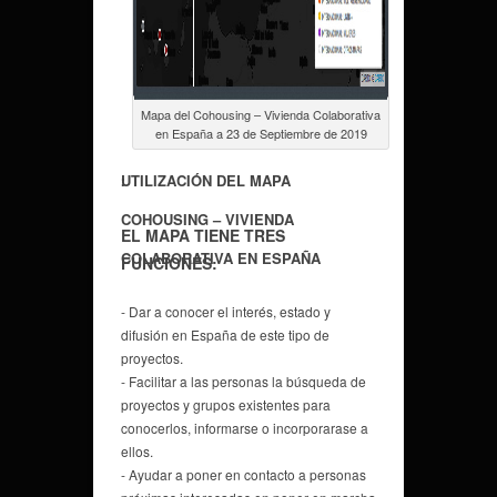
Mapa del Cohousing – Vivienda Colaborativa
en España a 23 de Septiembre de 2019
.
.
UTILIZACIÓN DEL MAPA
COHOUSING – VIVIENDA
EL MAPA TIENE TRES
COLABORATIVA EN ESPAÑA
FUNCIONES:
- Dar a conocer el interés, estado y
difusión en España de este tipo de
proyectos.
- Facilitar a las personas la búsqueda de
proyectos y grupos existentes para
conocerlos, informarse o incorporarase a
ellos.
- Ayudar a poner en contacto a personas