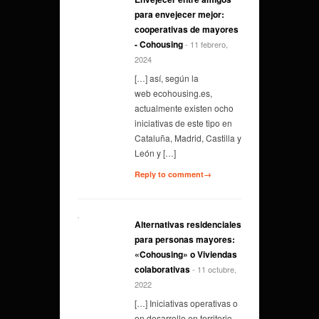
para envejecer mejor:
cooperativas de mayores
- Cohousing
- 11 febrero,
2024
[…] así, según la
web ecohousing.es,
actualmente existen ocho
iniciativas de este tipo en
Cataluña, Madrid, Castilla y
León y […]
Reply to comment→
Alternativas residenciales
para personas mayores:
«Cohousing» o Viviendas
colaborativas
- 11 octubre,
2022
[…] Iniciativas operativas o
en desarrollo en territorio