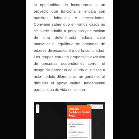
la oportunidad de incorporarse a un
proyecto que funciona si encaja con
nuestros intereses y necesidades.
Conviene saber que en varios casos no
se suele admitir a personas por encima
de una determinada edada para
mantener el equilibrio de personas de
edades diversas dentro de la comunidad.
Los grupos con una proporción excesiva
de personas dependientes corren el
riesgo de perder el equilibrio que hace a
este modelo diferente de un geriátrico al
dificultar el apoyo mutuo, fundamental
para la idea de vida en común.