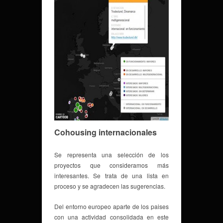
Cohousing internacionales
Se representa una selección de los
proyectos que consideramos más
interesantes. Se trata de una lista en
proceso y se agradecen las sugerencias.
Del entorno europeo aparte de los paises
con una actividad consolidada en este