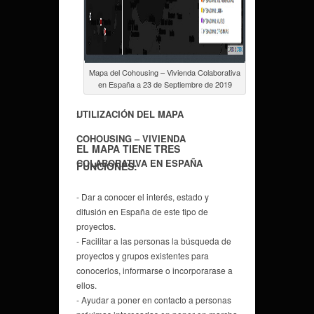
Mapa del Cohousing – Vivienda Colaborativa
en España a 23 de Septiembre de 2019
.
.
UTILIZACIÓN DEL MAPA
COHOUSING – VIVIENDA
EL MAPA TIENE TRES
COLABORATIVA EN ESPAÑA
FUNCIONES:
- Dar a conocer el interés, estado y
difusión en España de este tipo de
proyectos.
- Facilitar a las personas la búsqueda de
proyectos y grupos existentes para
conocerlos, informarse o incorporarase a
ellos.
- Ayudar a poner en contacto a personas