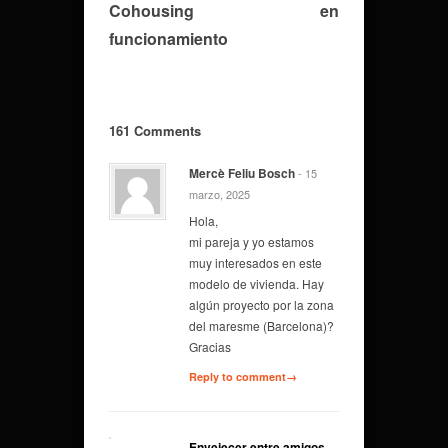
Cohousing en
funcionamiento
161 Comments
Mercè Feliu Bosch
- 15
marzo, 2025
Hola,
mi pareja y yo estamos
muy interesados en este
modelo de vivienda. Hay
algún proyecto por la zona
del maresme (Barcelona)?
Gracias
Reply to comment→
Envejecer entre amigos