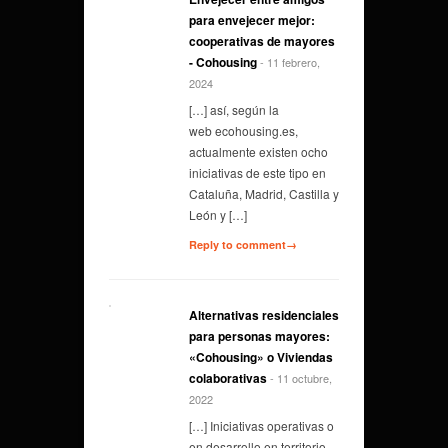
para envejecer mejor:
cooperativas de mayores
- Cohousing
- 11 febrero,
2024
[…] así, según la
web ecohousing.es,
actualmente existen ocho
iniciativas de este tipo en
Cataluña, Madrid, Castilla y
León y […]
Reply to comment→
Alternativas residenciales
para personas mayores:
«Cohousing» o Viviendas
colaborativas
- 11 octubre,
2022
[…] Iniciativas operativas o
en desarrollo en territorio