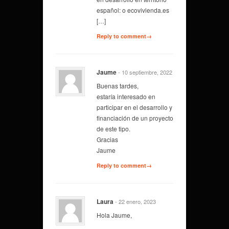
español: o ecovivienda.es
[…]
Reply to comment→
Jaume
- 10 septiembre, 2022
Buenas tardes,
estaría interesado en
participar en el desarrollo y
financiación de un proyecto
de este tipo.
Gracias
Jaume
Reply to comment→
Laura
- 22 enero, 2023
Hola Jaume,