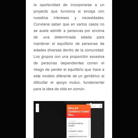
la oportunidad de incorporarse a un
proyecto que funciona si encaja con
nuestros intereses y necesidades.
Conviene saber que en varios casos no
se suele admitir a personas por encima
de una determinada edada para
mantener el equilibrio de personas de
edades diversas dentro de la comunidad.
Los grupos con una proporción excesiva
de personas dependientes corren el
riesgo de perder el equilibrio que hace a
este modelo diferente de un geriátrico al
dificultar el apoyo mutuo, fundamental
para la idea de vida en común.