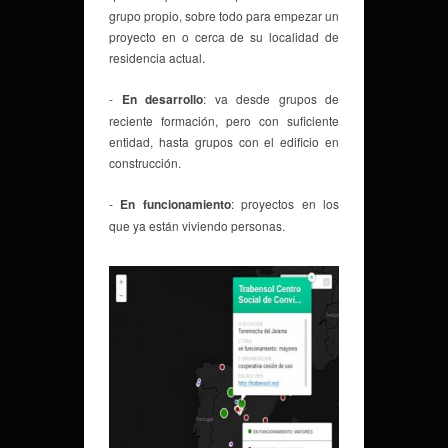
grupo propio, sobre todo para empezar un
proyecto en o cerca de su localidad de
residencia actual.
-
En desarrollo
: va desde grupos de
reciente formación, pero con suficiente
entidad, hasta grupos con el edificio en
construcción.
-
En funcionamiento
: proyectos en los
que ya están viviendo personas.