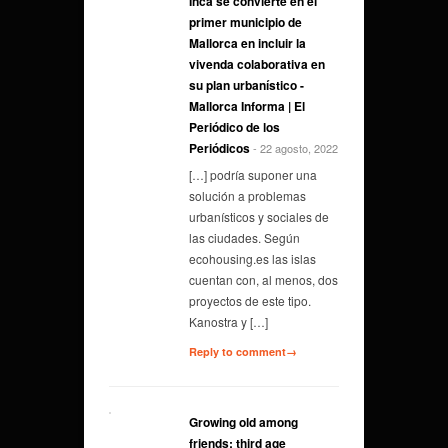
Inca se convierte en el
primer municipio de
Mallorca en incluir la
vivenda colaborativa en
su plan urbanístico -
Mallorca Informa | El
Periódico de los
Periódicos
- 22 agosto, 2022
[…] podría suponer una
solución a problemas
urbanísticos y sociales de
las ciudades. Según
ecohousing.es las islas
cuentan con, al menos, dos
proyectos de este tipo.
Kanostra y […]
Reply to comment→
Growing old among
friends: third age