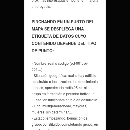
próximas interesadas en poner en marcha
un proyecto.
PINCHANDO EN UN PUNTO DEL
MAPA SE DESPLIEGA UNA
ETIQUETA DE DATOS CUYO
CONTENIDO DEPENDE DEL TIPO
DE PUNTO:
- Nombre: real o código (ed-001, pi-
001…)
- Situación geográfica: real si hay edificio
construido o localización de conocimiento
público; aproximada radio 25 km si es
grupo en formación o persona individual.
- Fase: en funcionamiento o en desarrollo
- Tipo: multigeneracional, mayores,
mujeres, sin determinar…
- Estado: empezando, formación del
grupo, constituido, completando grupo, en