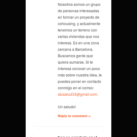
Nosotros somos un grupo
de personas interesadas
en formar un proyecto de
cohousing, y actualmente
tenemos un terreno con
varias viviendas que nos
interesa. Es en una zona
cercana a Barcelona.
Buscamos gente que
quiera sumarse. Si te
interesa conocer un poco
más sobre nuestra idea, te
puedes poner en contacto
conmigo en el correo:
atusalud33@gmail.com
.
Un saludo!
Reply to comment→