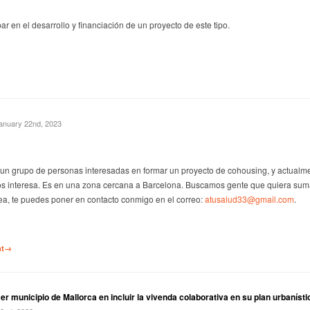
par en el desarrollo y financiación de un proyecto de este tipo.
anuary 22nd, 2023
un grupo de personas interesadas en formar un proyecto de cohousing, y actualme
os interesa. Es en una zona cercana a Barcelona. Buscamos gente que quiera suma
ea, te puedes poner en contacto conmigo en el correo:
atusalud33@gmail.com
.
nt→
er municipio de Mallorca en incluir la vivenda colaborativa en su plan urbanístic