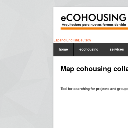
Español
English
Deutsch
home
ecohousing
services
Map cohousing colla
Tool for searching for projects and group