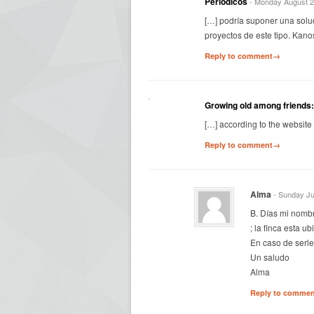
Periódicos
- Monday August 2
[…] podría suponer una solu
proyectos de este tipo. Kanos
Reply to comment→
Growing old among friends:
[…] according to the website 
Reply to comment→
Alma
- Sunday Ju
B. Días mi nombr
; la finca esta 
En caso de serle
Un saludo
Alma
Reply to comme