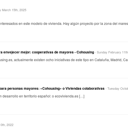
y March 15th, 2025
interesados en este modelo de vivienda. Hay algún proyecto por la zona del mare
ra envejecer mejor: cooperativas de mayores - Cohousing
- Sunday February 11th
sing.es, actualmente existen ocho iniciativas de este tipo en Cataluña, Madrid, Cas
 para personas mayores: «Cohousing» o Viviendas colaborativas
- Tuesday Octob
en desarrollo en territorio español: o ecovivienda.es […]
10th, 2022