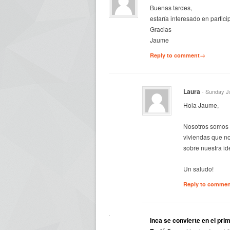
Buenas tardes,
estaría interesado en partici
Gracias
Jaume
Reply to comment→
Laura
- Sunday J
Hola Jaume,
Nosotros somos 
viviendas que n
sobre nuestra id
Un saludo!
Reply to comme
Inca se convierte en el prim