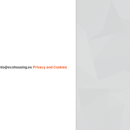
nfo@ecohousing.es
Privacy and Cookies