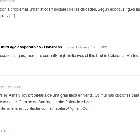
2nd, 2022
ción a problemas urbanísticos y sociales de las ciudades. Según ecohousing.es las
tra y […]
 third age cooperatives - Cohabitas
- Friday February 18th, 2022
ecohousing.es, there are currently eight initiatives of this kind in Catalonia, Madrid
ne 19th, 2022
e es Alma y soy propietaria de una gran finca en venta, Co muchas opciones para
ubicada en el Camino de Santiago, entre Palencia y León.
 de su interés, contactar con :almapilar8@gmail. Com
nt→