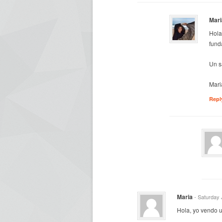
Mari
Hola
fund
Un s
Mari
Repl
Maria
- Saturday 
Hola, yo vendo u