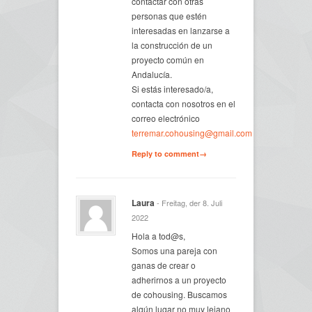
contactar con otras
personas que estén
interesadas en lanzarse a
la construcción de un
proyecto común en
Andalucía.
Si estás interesado/a,
contacta con nosotros en el
correo electrónico
terremar.cohousing@gmail.com
Reply to comment→
Laura
- Freitag, der 8. Juli
2022
Hola a tod@s,
Somos una pareja con
ganas de crear o
adherirnos a un proyecto
de cohousing. Buscamos
algún lugar no muy lejano