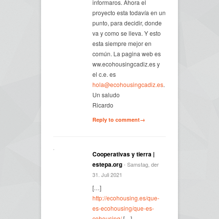
informaros. Ahora el
proyecto esta todavía en un
punto, para decidir, donde
va y como se lleva. Y esto
esta siempre mejor en
común. La pagina web es
ww.ecohousingcadiz.es y
el c.e. es
hola@ecohousingcadiz.es
.
Un saludo
Ricardo
Reply to comment→
Cooperativas y tierra |
estepa.org
- Samstag, der
31. Juli 2021
[…]
http://ecohousing.es/que-
es-ecohousing/que-es-
cohousing/
[…]