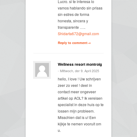
Lucro. si te interesa lo
vamos hablando sin prisas
sin estres de forma
honesta, sincera y
transparente …..
Shidarta672@gmail.com
Reply to comment→
Wellness resort montroig
- Mittwoch, der 9. April 2025
hello, I love ! Uw schrijven
zeer zo veel ! deel in
contact meer ongeveer
artikel op AOL? Ik vereisen
specialist in deze huis op te
lossen mijn probleem.
Misschien dat is u! Een
kijkje te nemen vooruit om
u.