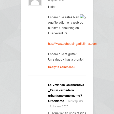
Hola!
Espero que estés bien
Aquí te adjunto la web de
nuestro Cohousing en
Fuerteventura.
http://www.cohousingartistirma.com
Espero que te guste!
Un saludo y hasta pronto!
Reply to comment→
La Vivienda Colaborativa
¿Es un verdadero
urbanismo emergente? –
Orbenismo
- Dienstag, der
14. Januar 2020
[…] que tienen unos rasgos