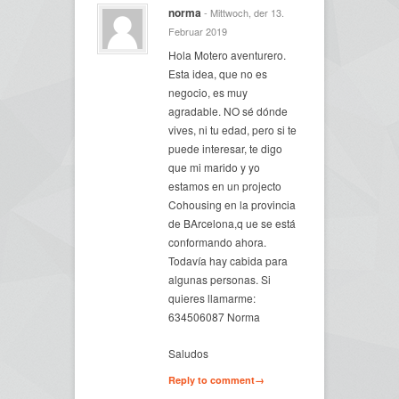
norma
- Mittwoch, der 13.
Februar 2019
Hola Motero aventurero.
Esta idea, que no es
negocio, es muy
agradable. NO sé dónde
vives, ni tu edad, pero si te
puede interesar, te digo
que mi marido y yo
estamos en un projecto
Cohousing en la provincia
de BArcelona,q ue se está
conformando ahora.
Todavía hay cabida para
algunas personas. Si
quieres llamarme:
634506087 Norma
Saludos
Reply to comment→