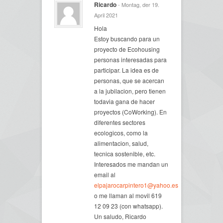
Ricardo
- Montag, der 19.
April 2021
Hola
Estoy buscando para un
proyecto de Ecohousing
personas interesadas para
participar. La idea es de
personas, que se acercan
a la jubilacion, pero tienen
todavia gana de hacer
proyectos (CoWorking). En
diferentes sectores
ecologicos, como la
alimentacion, salud,
tecnica sostenible, etc.
Interesados me mandan un
email al
elpajarocarpintero1@yahoo.es
o me llaman al movil 619
12 09 23 (con whatsapp).
Un saludo, Ricardo