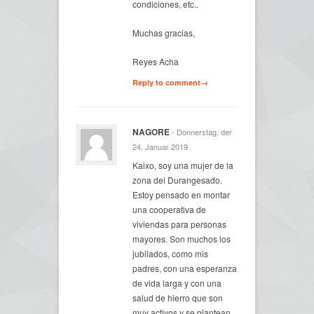
condiciones, etc..
Muchas gracias,
Reyes Acha
Reply to comment→
NAGORE
- Donnerstag, der
24. Januar 2019
Kaixo, soy una mujer de la
zona del Durangesado.
Estoy pensado en montar
una cooperativa de
viviendas para personas
mayores. Son muchos los
jubilados, como mis
padres, con una esperanza
de vida larga y con una
salud de hierro que son
muy activos y se plantean