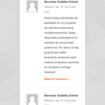
Berenice Ordóñez Enireb
-
Mittwoch, der 15. Dezember
2021
Hola!! Estoy interesada de
participar en un proyecto
de vida de ecohousing
multigeneracional. Estoy
dispuesta a plantearme el
cambiar de comunidad
autónoma. Por favor, si hay
grupos que estén
buscando personas para
realizar proyectos, ponerse
en contacto conmigo.
Gracias!!
Reply to comment→
Berenice Ordóñez Enireb
-
Mittwoch, der 15. Dezember