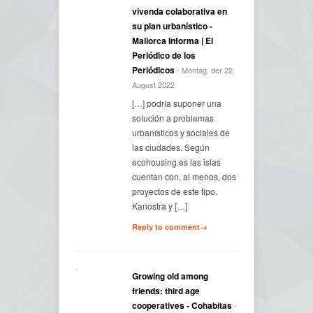
vivenda colaborativa en
su plan urbanístico -
Mallorca Informa | El
Periódico de los
Periódicos
- Montag, der 22.
August 2022
[…] podría suponer una
solución a problemas
urbanísticos y sociales de
las ciudades. Según
ecohousing.es las islas
cuentan con, al menos, dos
proyectos de este tipo.
Kanostra y […]
Reply to comment→
Growing old among
friends: third age
cooperatives - Cohabitas
-