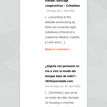
friends: third age
cooperatives – Cohabitas
- Montag, der 4. Mai 2020
[…] according to the
website ecohousing.es,
there are currently eight
initiatives of this kind in
Catalonia, Madrid, Castilla
y León and […]
Reply to comment→
¿Alguna vez pensaste en
irte a vivir al medio del
bosque lejos de todo? |
365Sustentable.com
-
Donnerstag, der 30. April 2020
[…] fenómeno, que ya es
un modo de vida, llamado
co-housing o vivienda