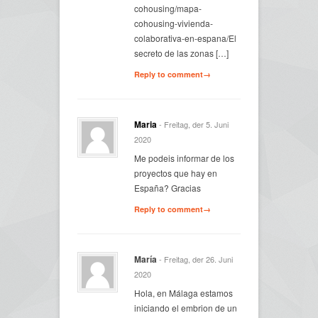
cohousing/mapa-
cohousing-vivienda-
colaborativa-en-espana/El
secreto de las zonas […]
Reply to comment→
Maria
- Freitag, der 5. Juni
2020
Me podeis informar de los
proyectos que hay en
España? Gracias
Reply to comment→
María
- Freitag, der 26. Juni
2020
Hola, en Málaga estamos
iniciando el embrion de un