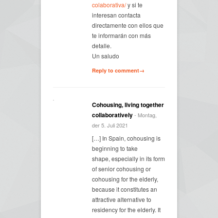
colaborativa/
y si te
interesan contacta
directamente con ellos que
te informarán con más
detalle.
Un saludo
Reply to comment→
Cohousing, living together
collaboratively
- Montag,
der 5. Juli 2021
[…] In Spain, cohousing is
beginning to take
shape, especially in its form
of senior cohousing or
cohousing for the elderly,
because it constitutes an
attractive alternative to
residency for the elderly. It