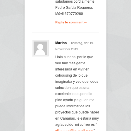
saludamos cordialmente,
Pedro Garcia Requena.
Móvil 670770260
Reply to comment→
Marino
- Dienstag, der 19.
November 2019
Hola a todos, por lo que
veo hay más gente
interesada en vivir en
cohousing de lo que
imaginaba y veo que todos
coinciden que es una
excelente idea, por ello
pido ayuda y alguien me
puede informar de los
proyectos que puede haber
en Canarias, le estaría muy
agradecido, mi correo es ”
villatagor@hotmail.com
”