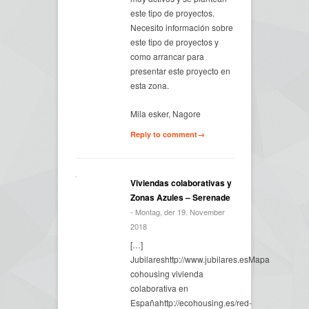
este tipo de proyectos.
Necesito información sobre
este tipo de proyectos y
como arrancar para
presentar este proyecto en
esta zona.
Mila esker, Nagore
Reply to comment→
Viviendas colaborativas y
Zonas Azules – Serenade
- Montag, der 19. November
2018
[…]
Jubilareshttp://www.jubilares.esMapa
cohousing vivienda
colaborativa en
Españahttp://ecohousing.es/red-