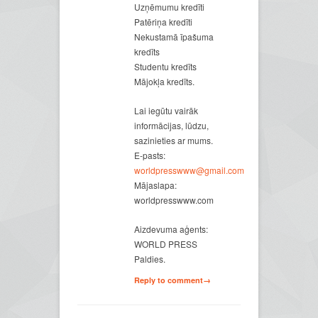
Uzņēmumu kredīti
Patēriņa kredīti
Nekustamā īpašuma
kredīts
Studentu kredīts
Mājokļa kredīts.
Lai iegūtu vairāk
informācijas, lūdzu,
sazinieties ar mums.
E-pasts:
worldpresswww@gmail.com
Mājaslapa:
worldpresswww.com
Aizdevuma aģents:
WORLD PRESS
Paldies.
Reply to comment→