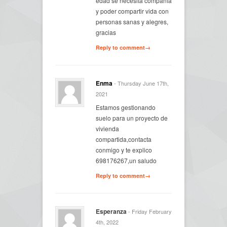
edad se necesita compañía
y poder compartir vida con
personas sanas y alegres,
gracias
Reply to comment→
Enma
- Thursday June 17th,
2021
Estamos gestionando
suelo para un proyecto de
vivienda
compartida,contacta
conmigo y te explico
698176267,un saludo
Reply to comment→
Esperanza
- Friday February
4th, 2022