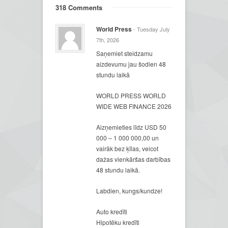
318 Comments
World Press
- Tuesday July
7th, 2026
Saņemiet steidzamu
aizdevumu jau šodien 48
stundu laikā
WORLD PRESS WORLD
WIDE WEB FINANCE 2026
Aizņemieties līdz USD 50
000 – 1 000 000,00 un
vairāk bez ķīlas, veicot
dažas vienkāršas darbības
48 stundu laikā.
Labdien, kungs/kundze!
Auto kredīti
Hipotēku kredīti