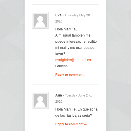
Eva
- Thursday May 28th,
2020
Hola Mari Fe,
A mí igual también me
puede interesar. Te facilito
mi mail y me escribes por
favor?
evaiglefer@hotmail.es
Gracias
Reply to comment→
Ana
- Tuesday June 2nd,
2020
Hola Mari Fe. En qué zona
de las rías bajas sería?
Reply to comment→