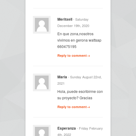
Meritxell
- Saturday
December 19th, 2020
En que zona,nosotros
vivimos en gerona wattsap
660475195
Reply to comment→
Maria
- Sunday August 22nd,
2021
Hola, puede escribirme con
su proyecto? Gracias
Reply to comment→
Esperanza
- Friday February
4th, 2022