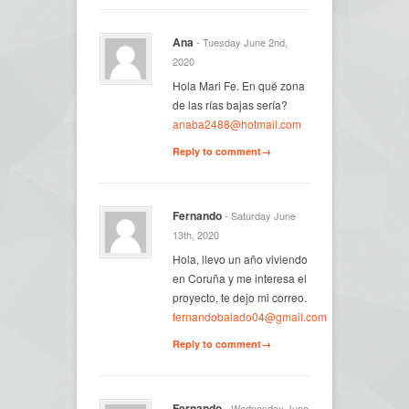
Ana
- Tuesday June 2nd,
2020
Hola Mari Fe. En qué zona
de las rías bajas sería?
anaba2488@hotmail.com
Reply to comment→
Fernando
- Saturday June
13th, 2020
Hola, llevo un año viviendo
en Coruña y me interesa el
proyecto, te dejo mi correo.
fernandobalado04@gmail.com
Reply to comment→
Fernando
- Wednesday June