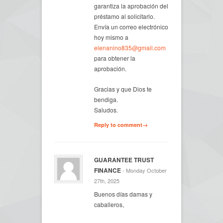
garantiza la aprobación del
préstamo al solicitarlo.
Envía un correo electrónico
hoy mismo a
elenanino835@gmail.com
para obtener la
aprobación.
Gracias y que Dios te
bendiga.
Saludos.
Reply to comment→
GUARANTEE TRUST
FINANCE
- Monday October
27th, 2025
Buenos días damas y
caballeros,