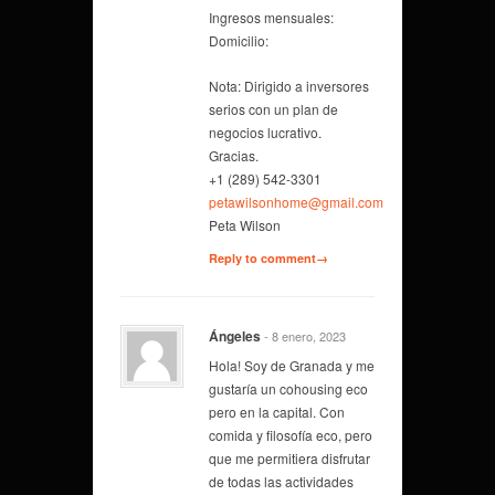
Ingresos mensuales:
Domicilio:
Nota: Dirigido a inversores
serios con un plan de
negocios lucrativo.
Gracias.
+1 (289) 542-3301
petawilsonhome@gmail.com
Peta Wilson
Reply to comment→
Ángeles
- 8 enero, 2023
Hola! Soy de Granada y me
gustaría un cohousing eco
pero en la capital. Con
comida y filosofía eco, pero
que me permitiera disfrutar
de todas las actividades