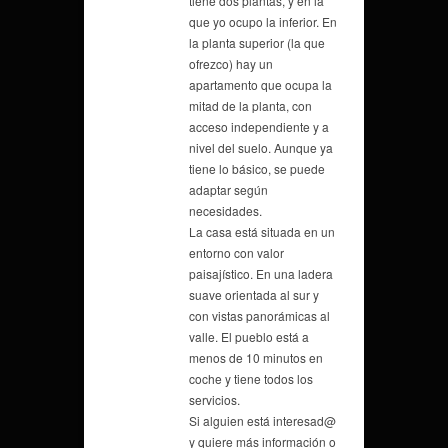
tiene dos plantas, y en la
que yo ocupo la inferior. En
la planta superior (la que
ofrezco) hay un
apartamento que ocupa la
mitad de la planta, con
acceso independiente y a
nivel del suelo. Aunque ya
tiene lo básico, se puede
adaptar según
necesidades.
La casa está situada en un
entorno con valor
paisajístico. En una ladera
suave orientada al sur y
con vistas panorámicas al
valle. El pueblo está a
menos de 10 minutos en
coche y tiene todos los
servicios.
Si alguien está interesad@
y quiere más información o