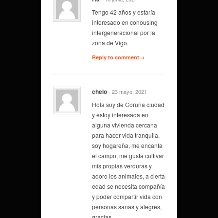
Tengo 42 años y estaría
interesado en cohousing
intergeneracional por la
zona de Vigo.
Reply to comment→
chelo
- 23 mayo, 2021
Hola soy de Coruña ciudad
y estoy interesada en
alguna vivienda cercana
para hacer vida tranquila,
soy hogareña, me encanta
el campo, me gusta cultivar
mis propias verduras y
adoro los animales, a cierta
edad se necesita compañía
y poder compartir vida con
personas sanas y alegres,
gracias