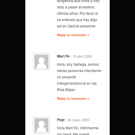
tengamos que irnos a otro
lado a pasar snuestros
últimos años, Por favor si
os enterais que hay algo
asi en Galicia avisarme.
Reply to comment→
Mari Fe
- 19 abril, 2020
Hola, soy Gallega, somos
varias personas intentando
un proyecto
intergeneracional en las
Rias Bajas.
Reply to comment→
Pepi
- 24 mayo, 2020
Hola Mari Fe, informarme
por favor. Me puede