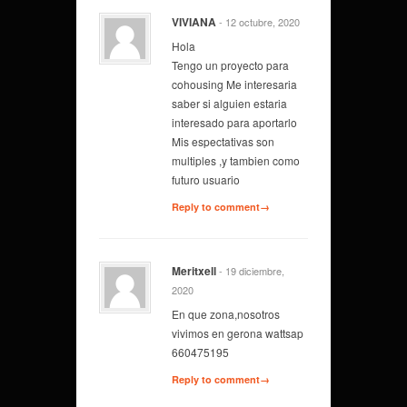
VIVIANA
- 12 octubre, 2020
Hola
Tengo un proyecto para
cohousing Me interesaria
saber si alguien estaria
interesado para aportarlo
Mis espectativas son
multiples ,y tambien como
futuro usuario
Reply to comment→
Meritxell
- 19 diciembre,
2020
En que zona,nosotros
vivimos en gerona wattsap
660475195
Reply to comment→