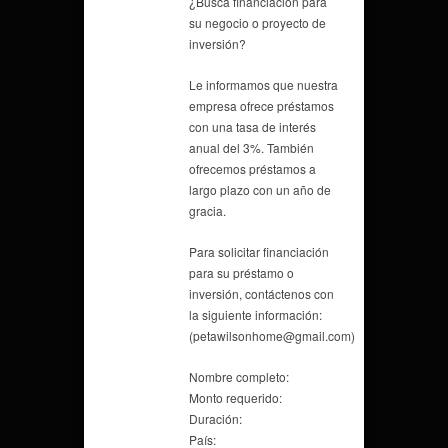
¿Busca financiación para
su negocio o proyecto de
inversión?
Le informamos que nuestra
empresa ofrece préstamos
con una tasa de interés
anual del 3%. También
ofrecemos préstamos a
largo plazo con un año de
gracia.
Para solicitar financiación
para su préstamo o
inversión, contáctenos con
la siguiente información:
(petawilsonhome@gmail.com)
Nombre completo:
Monto requerido:
Duración:
País: