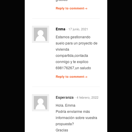
Reply to comment→
Enma
- 17 junio, 2021
Estamos gestionando
suelo para un proyecto de
vivienda
compartida,contacta
conmigo y te explico
698176267,un saludo
Reply to comment→
Esperanza
- 4 febrero, 2022
Hola. Emma
Podría enviarme más
información sobre vuestra
propuesta?
Gracias