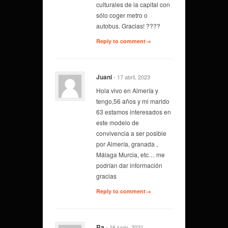
culturales de la capital con
sólo coger metro o
autobus. Gracias! ????
Reply to comment→
Juani
- 17 abril, 2023
Hola vivo en Almería y
tengo,56 años y mi marido
63 estamos interesados en
este modelo de
convivencia a ser posible
por Almería, granada ,
Málaga Murcia, etc… me
podrían dar información
gracias
Reply to comment→
Ra
- 16 junio, 2021