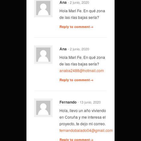
Ana
- 2 junio, 2020
Hola Mari Fe. En qué zona
de las rías bajas sería?
Reply to comment→
Ana
- 2 junio, 2020
Hola Mari Fe. En qué zona
de las rías bajas sería?
anaba2488@hotmail.com
Reply to comment→
Fernando
- 13 junio, 2020
Hola, llevo un año viviendo
en Coruña y me interesa el
proyecto, te dejo mi correo.
fernandobalado04@gmail.com
Reply to comment→