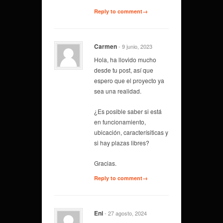
Reply to comment→
Carmen
- 9 junio, 2023
Hola, ha llovido mucho
desde tu post, así que
espero que el proyecto ya
sea una realidad.
¿Es posible saber si está
en funcionamiento,
ubicación, caracterísiticas y
si hay plazas libres?
Gracias.
Reply to comment→
Eni
- 27 agosto, 2024