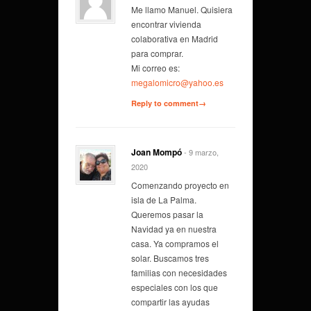
Me llamo Manuel. Quisiera
encontrar vivienda
colaborativa en Madrid
para comprar.
Mi correo es:
megalomicro@yahoo.es
Reply to comment→
Joan Mompó
- 9 marzo,
2020
Comenzando proyecto en
isla de La Palma.
Queremos pasar la
Navidad ya en nuestra
casa. Ya compramos el
solar. Buscamos tres
familias con necesidades
especiales con los que
compartir las ayudas