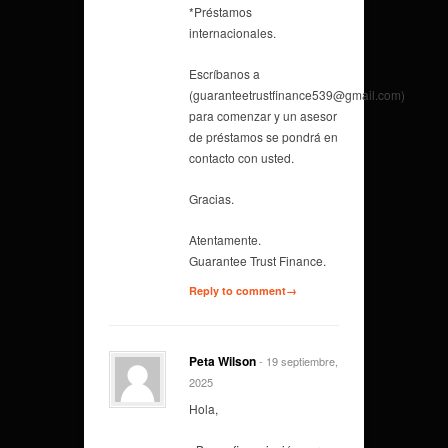
*Préstamos
internacionales.
Escríbanos a
(guaranteetrustfinance539@gmail.com)
para comenzar y un asesor
de préstamos se pondrá en
contacto con usted.
Gracias.
Atentamente.
Guarantee Trust Finance.
Reply to comment→
Peta Wilson
- 19 septiembre,
2025
Hola,