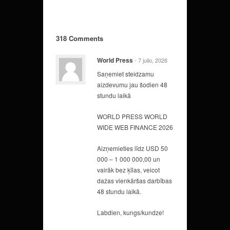
318 Comments
World Press
- 7 julio, 2026
Saņemiet steidzamu
aizdevumu jau šodien 48
stundu laikā
WORLD PRESS WORLD
WIDE WEB FINANCE 2026
Aizņemieties līdz USD 50
000 – 1 000 000,00 un
vairāk bez ķīlas, veicot
dažas vienkāršas darbības
48 stundu laikā.
Labdien, kungs/kundze!