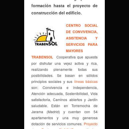
formación hasta el proyecto de
construcción del edificio.
CENTRO SOCIAL
DE CONVIVENCIA,
ASISTENCIA Y
SERVICIOS PARA
MAYORES
TRABENSOL
Cooperativa que apuesta
por disfrutar una vejez activa y rica,
realizando plenamente todas sus
posibilidades. Se basan en sólidos
principios sociales y sus
líneas básicas
son: Convivencia e independencia,
Atención adecuada, Sostenibilidad, Vida
satisfactoria, Caminos abiertos y Jardin
saludable. Están en Torremocha de
Jarama (Madrid) y cuentan con 54
apartamentos y una muy generosa
dotación de servicios comunes.
Proyecto