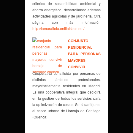
criterios de sostenibilidad ambiental y
ahorro energético, desarrollando además
actividades agrícolas y de jardinería. Otra
página con más información
http://lamuralleta.entitatsbcn.net/
CONJUNTO
RESIDENCIAL
PARA PERSONAS
MAYORES
CONVIVIR
Cooperativa constituida por personas de
distintos ámbitos profesionales,
mayoritariamente residentes en Madrid.
Es una cooperativa integral que decidirá
en la gestión de todos los servicios para
la optimización de costes. Se situará junto
al casco urbano de Horcajo de Santiago
(Cuenca)
.