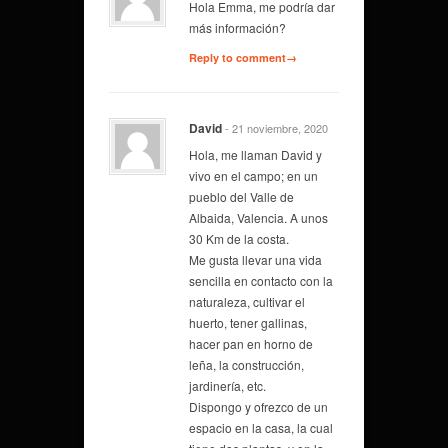
Hola Emma, me podría dar
más información?
Reply to comment→
David
- 21 noviembre, 2020
Hola, me llaman David y
vivo en el campo; en un
pueblo del Valle de
Albaida, Valencia. A unos
30 Km de la costa.
Me gusta llevar una vida
sencilla en contacto con la
naturaleza, cultivar el
huerto, tener gallinas,
hacer pan en horno de
leña, la construcción,
jardinería, etc.
Dispongo y ofrezco de un
espacio en la casa, la cual