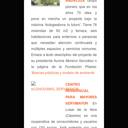
ANDALUZA
Grupo
pionero que en los
años 70 idea y
pone en marcha un proyecto bajo la
máxima ‘Autogestiona tu futuro’. Tiene 76
viviendas de 50 m2 y terraza, seis
habitaciones para enfermos o personas
que necesitan atención continuada y
múltiples espacios y servicios comunes.
Enlace a texto descriptivo del proyecto de
su presidenta Aurora Moreno González n
la página de la Fundación Pilares:
‘
Buenas prácticas y modelo de ambiente
‘
CENTRO
RESIDENCIAL
PARA MAYORES
SERVIMAYOR
En
Losar de la Vera
(Cáceres) es una
cooperativa de consumidores y usuarios
con 150 socios. Está rodeada por una