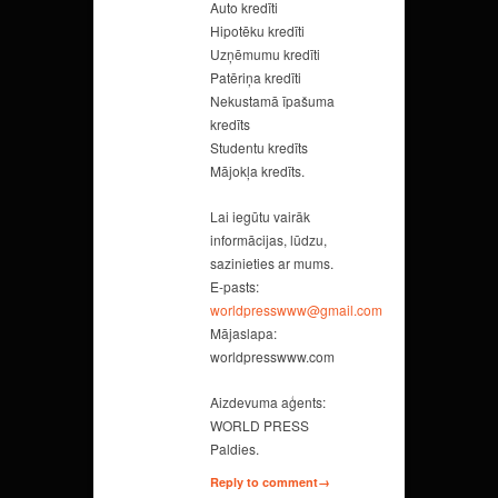
Auto kredīti
Hipotēku kredīti
Uzņēmumu kredīti
Patēriņa kredīti
Nekustamā īpašuma
kredīts
Studentu kredīts
Mājokļa kredīts.
Lai iegūtu vairāk
informācijas, lūdzu,
sazinieties ar mums.
E-pasts:
worldpresswww@gmail.com
Mājaslapa:
worldpresswww.com
Aizdevuma aģents:
WORLD PRESS
Paldies.
Reply to comment→