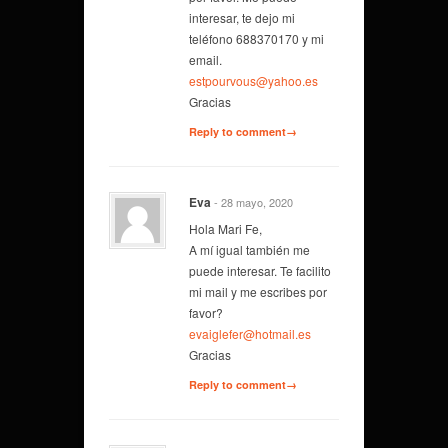
interesar, te dejo mi
teléfono 688370170 y mi
email.
estpourvous@yahoo.es
Gracias
Reply to comment→
Eva
- 28 mayo, 2020
Hola Mari Fe,
A mí igual también me
puede interesar. Te facilito
mi mail y me escribes por
favor?
evaiglefer@hotmail.es
Gracias
Reply to comment→