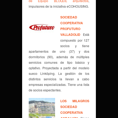
de Equipo BLOQUE arquitectos
,
impulsores de la iniciativa eCOHOUSING.
SOCIEDAD
COOPERATIVA
PROFUTURO
VALLADOLID
Está
compuesto por 127
socios y tiene
apartamentos de uno (37) y dos
dormitorios (90), además de múltiples
servicios comunes de tipo básico y
optativo. Proyectada a partir del modelo
sueco Linköping. La gestión de los
distintos servicios la llevan a cabo
empresas especializadas. Tiene una lista
de socios espectantes.
LOS MILAGROS
SOCIEDAD
COOPERATIVA