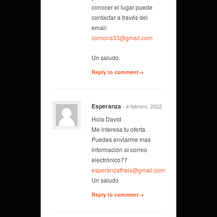
conocer el lugar puede
contactar a través del
email:
comona33@gmail.com
Un saludo.
Reply to comment→
Esperanza
- 4 febrero, 2022
Hola David
Me interesa tu oferta.
Puedes enviarme mas
información al correo
electrónico??
esperanzatheis@gmail.com
Un saludo
Reply to comment→