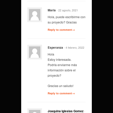
Maria
- 22 agosto, 2021
Hola, puede escribirme con
su proyecto? Gracias
Reply to comment→
Esperanza
- 4 febrero, 2022
Hola
Estoy interesada.
Podría enviarme más
información sobre el
proyecto?
Gracias un saludo!
Reply to comment→
Joaquina Iglesias Gomez
-