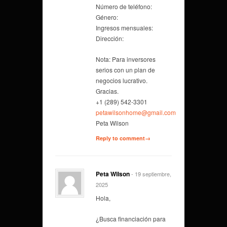
Número de teléfono:
Género:
Ingresos mensuales:
Dirección:
Nota: Para inversores
serios con un plan de
negocios lucrativo.
Gracias.
+1 (289) 542-3301
petawilsonhome@gmail.com
Peta Wilson
Reply to comment→
Peta Wilson
- 19 septiembre,
2025
Hola,
¿Busca financiación para