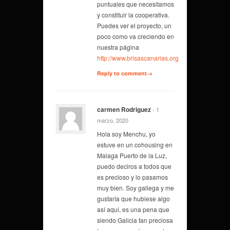
puntuales que necesitamos
y constituir la cooperativa.
Puedes ver el proyecto, un
poco como va creciendo en
nuestra página
http://www.brisascanarias.org
Reply to comment→
carmen Rodriguez
- 1
marzo, 2020
Hola soy Menchu, yo
estuve en un cohousing en
Malaga Puerto de la Luz,
puedo deciros a todos que
es precioso y lo pasamos
muy bien. Soy gallega y me
gustaría que hubiese algo
así aqui, es una pena que
siendo Galicia tan preciosa