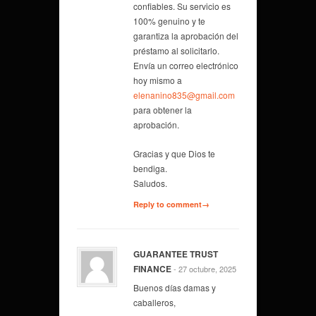
confiables. Su servicio es
100% genuino y te
garantiza la aprobación del
préstamo al solicitarlo.
Envía un correo electrónico
hoy mismo a
elenanino835@gmail.com
para obtener la
aprobación.
Gracias y que Dios te
bendiga.
Saludos.
Reply to comment→
GUARANTEE TRUST
FINANCE
- 27 octubre, 2025
Buenos días damas y
caballeros,