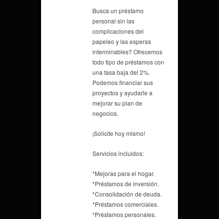
Busca un préstamo
personal sin las
complicaciones del
papeleo y las esperas
interminables? Ofrecemos
todo tipo de préstamos con
una tasa baja del 2%.
Podemos financiar sus
proyectos y ayudarle a
mejorar su plan de
negocios.
¡Solicite hoy mismo!
Servicios incluidos:
*Mejoras para el hogar.
*Préstamos de inversión.
*Consolidación de deuda.
*Préstamos comerciales.
*Préstamos personales.