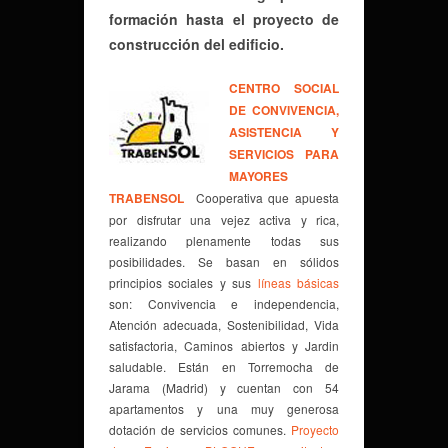
formación hasta el proyecto de
construcción del edificio.
CENTRO SOCIAL
DE CONVIVENCIA,
ASISTENCIA Y
SERVICIOS PARA
MAYORES
TRABENSOL
Cooperativa que apuesta
por disfrutar una vejez activa y rica,
realizando plenamente todas sus
posibilidades. Se basan en sólidos
principios sociales y sus
líneas básicas
son: Convivencia e independencia,
Atención adecuada, Sostenibilidad, Vida
satisfactoria, Caminos abiertos y Jardin
saludable. Están en Torremocha de
Jarama (Madrid) y cuentan con 54
apartamentos y una muy generosa
dotación de servicios comunes.
Proyecto