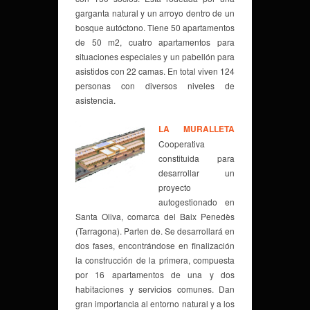
garganta natural y un arroyo dentro de un
bosque autóctono. Tiene 50 apartamentos
de 50 m2, cuatro apartamentos para
situaciones especiales y un pabellón para
asistidos con 22 camas. En total viven 124
personas con diversos niveles de
asistencia.
LA MURALLETA
Cooperativa
constituida para
desarrollar un
proyecto
autogestionado en
Santa Oliva, comarca del Baix Penedès
(Tarragona). Parten de. Se desarrollará en
dos fases, encontrándose en finalización
la construcción de la primera, compuesta
por 16 apartamentos de una y dos
habitaciones y servicios comunes. Dan
gran importancia al entorno natural y a los