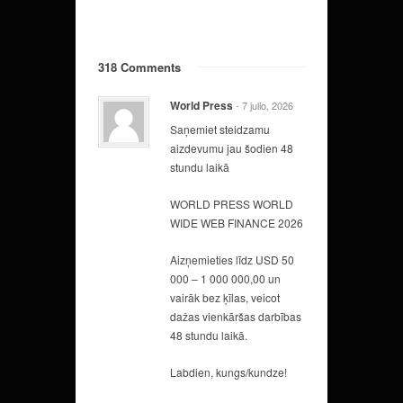
318 Comments
World Press
- 7 julio, 2026
Saņemiet steidzamu
aizdevumu jau šodien 48
stundu laikā
WORLD PRESS WORLD
WIDE WEB FINANCE 2026
Aizņemieties līdz USD 50
000 – 1 000 000,00 un
vairāk bez ķīlas, veicot
dažas vienkāršas darbības
48 stundu laikā.
Labdien, kungs/kundze!