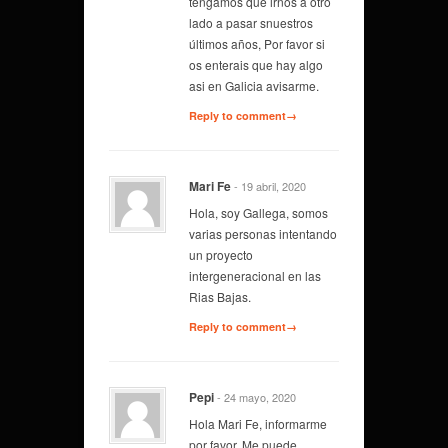
tengamos que irnos a otro
lado a pasar snuestros
últimos años, Por favor si
os enterais que hay algo
asi en Galicia avisarme.
Reply to comment→
Mari Fe
- 19 abril, 2020
Hola, soy Gallega, somos
varias personas intentando
un proyecto
intergeneracional en las
Rias Bajas.
Reply to comment→
Pepi
- 24 mayo, 2020
Hola Mari Fe, informarme
por favor. Me puede