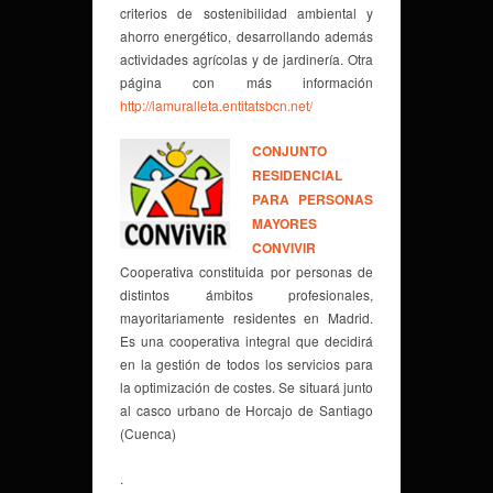
criterios de sostenibilidad ambiental y
ahorro energético, desarrollando además
actividades agrícolas y de jardinería. Otra
página con más información
http://lamuralleta.entitatsbcn.net/
CONJUNTO
RESIDENCIAL
PARA PERSONAS
MAYORES
CONVIVIR
Cooperativa constituida por personas de
distintos ámbitos profesionales,
mayoritariamente residentes en Madrid.
Es una cooperativa integral que decidirá
en la gestión de todos los servicios para
la optimización de costes. Se situará junto
al casco urbano de Horcajo de Santiago
(Cuenca)
.