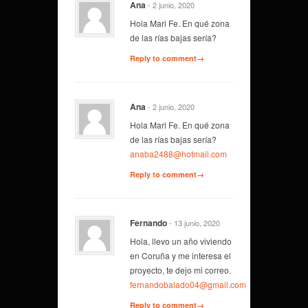
Ana
- 2 junio, 2020
Hola Mari Fe. En qué zona
de las rías bajas sería?
Reply to comment→
Ana
- 2 junio, 2020
Hola Mari Fe. En qué zona
de las rías bajas sería?
anaba2488@hotmail.com
Reply to comment→
Fernando
- 13 junio, 2020
Hola, llevo un año viviendo
en Coruña y me interesa el
proyecto, te dejo mi correo.
fernandobalado04@gmail.com
Reply to comment→