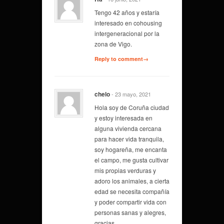
Tengo 42 años y estaría
interesado en cohousing
intergeneracional por la
zona de Vigo.
Reply to comment→
chelo
- 23 mayo, 2021
Hola soy de Coruña ciudad
y estoy interesada en
alguna vivienda cercana
para hacer vida tranquila,
soy hogareña, me encanta
el campo, me gusta cultivar
mis propias verduras y
adoro los animales, a cierta
edad se necesita compañía
y poder compartir vida con
personas sanas y alegres,
gracias