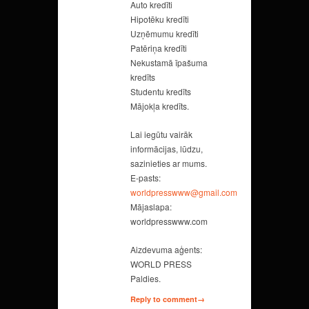
Auto kredīti
Hipotēku kredīti
Uzņēmumu kredīti
Patēriņa kredīti
Nekustamā īpašuma
kredīts
Studentu kredīts
Mājokļa kredīts.
Lai iegūtu vairāk
informācijas, lūdzu,
sazinieties ar mums.
E-pasts:
worldpresswww@gmail.com
Mājaslapa:
worldpresswww.com
Aizdevuma aģents:
WORLD PRESS
Paldies.
Reply to comment→