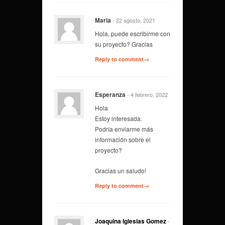
Maria
- 22 agosto, 2021
Hola, puede escribirme con
su proyecto? Gracias
Reply to comment→
Esperanza
- 4 febrero, 2022
Hola
Estoy interesada.
Podría enviarme más
información sobre el
proyecto?
Gracias un saludo!
Reply to comment→
Joaquina Iglesias Gomez
-