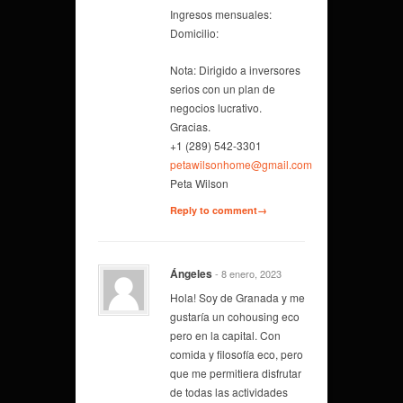
Ingresos mensuales:
Domicilio:
Nota: Dirigido a inversores
serios con un plan de
negocios lucrativo.
Gracias.
+1 (289) 542-3301
petawilsonhome@gmail.com
Peta Wilson
Reply to comment→
Ángeles
- 8 enero, 2023
Hola! Soy de Granada y me
gustaría un cohousing eco
pero en la capital. Con
comida y filosofía eco, pero
que me permitiera disfrutar
de todas las actividades