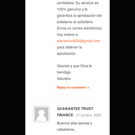
confiables. Su servicio es
100% genuino y te
garantiza la aprobación del
préstamo al solicitarlo.
Envía un correo electrónico
hoy mismo a
elenanino835@gmail.com
para obtener la
aprobación.
Gracias y que Dios te
bendiga.
Saludos.
Reply to comment→
GUARANTEE TRUST
FINANCE
- 27 octubre, 2025
Buenos días damas y
caballeros,