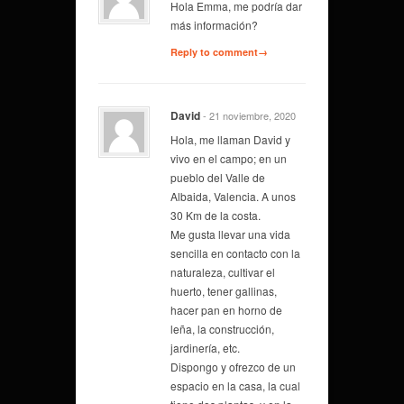
Hola Emma, me podría dar
más información?
Reply to comment→
David
- 21 noviembre, 2020
Hola, me llaman David y
vivo en el campo; en un
pueblo del Valle de
Albaida, Valencia. A unos
30 Km de la costa.
Me gusta llevar una vida
sencilla en contacto con la
naturaleza, cultivar el
huerto, tener gallinas,
hacer pan en horno de
leña, la construcción,
jardinería, etc.
Dispongo y ofrezco de un
espacio en la casa, la cual