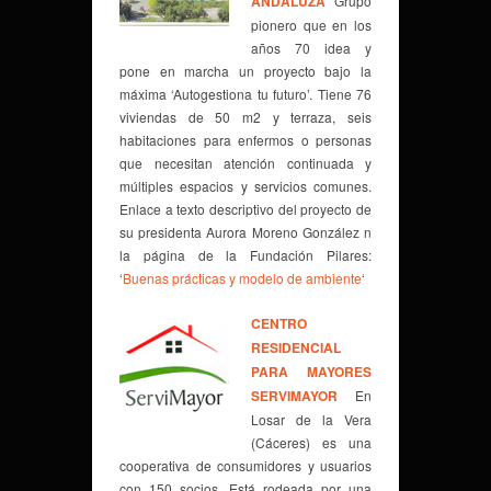
ANDALUZA
Grupo
pionero que en los
años 70 idea y
pone en marcha un proyecto bajo la
máxima ‘Autogestiona tu futuro’. Tiene 76
viviendas de 50 m2 y terraza, seis
habitaciones para enfermos o personas
que necesitan atención continuada y
múltiples espacios y servicios comunes.
Enlace a texto descriptivo del proyecto de
su presidenta Aurora Moreno González n
la página de la Fundación Pilares:
‘
Buenas prácticas y modelo de ambiente
‘
CENTRO
RESIDENCIAL
PARA MAYORES
SERVIMAYOR
En
Losar de la Vera
(Cáceres) es una
cooperativa de consumidores y usuarios
con 150 socios. Está rodeada por una