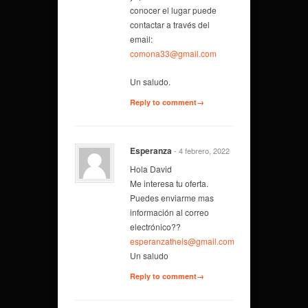
conocer el lugar puede
contactar a través del
email:
comona33@gmail.com
Un saludo.
Reply to comment→
Esperanza
- 4 febrero, 2022
Hola David
Me interesa tu oferta.
Puedes enviarme mas
información al correo
electrónico??
esperanzatheis@gmail.com
Un saludo
Reply to comment→