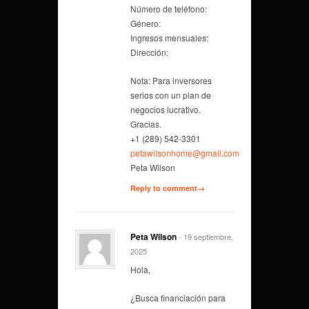
Número de teléfono:
Género:
Ingresos mensuales:
Dirección:
Nota: Para inversores
serios con un plan de
negocios lucrativo.
Gracias.
+1 (289) 542-3301
petawilsonhome@gmail.com
Peta Wilson
Reply to comment→
Peta Wilson
- 19 septiembre,
2025
Hola,
¿Busca financiación para