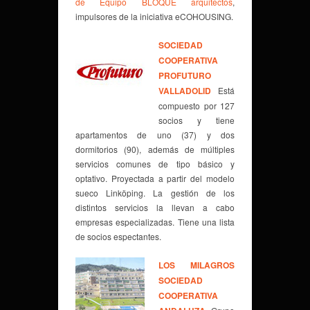
de Equipo BLOQUE arquitectos
,
impulsores de la iniciativa eCOHOUSING.
SOCIEDAD
COOPERATIVA
PROFUTURO
VALLADOLID
Está
compuesto por 127
socios y tiene
apartamentos de uno (37) y dos
dormitorios (90), además de múltiples
servicios comunes de tipo básico y
optativo. Proyectada a partir del modelo
sueco Linköping. La gestión de los
distintos servicios la llevan a cabo
empresas especializadas. Tiene una lista
de socios espectantes.
LOS MILAGROS
SOCIEDAD
COOPERATIVA