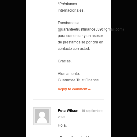
*Préstamos
internacionales.
Escríbanos a
(guaranteetrustfinance539@gmail.com)
para comenzar y un asesor
de préstamos se pondrá en
contacto con usted.
Gracias.
Atentamente.
Guarantee Trust Finance.
Reply to comment→
Peta Wilson
- 19 septiembre,
2025
Hola,