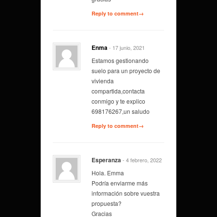
Reply to comment→
Enma
- 17 junio, 2021
Estamos gestionando
suelo para un proyecto de
vivienda
compartida,contacta
conmigo y te explico
698176267,un saludo
Reply to comment→
Esperanza
- 4 febrero, 2022
Hola. Emma
Podría enviarme más
información sobre vuestra
propuesta?
Gracias