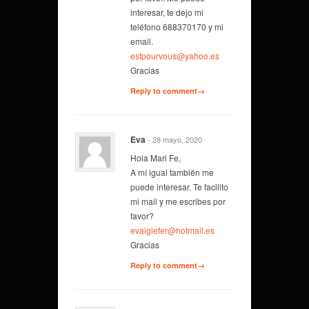
interesar, te dejo mi
teléfono 688370170 y mi
email.
estpourvous@yahoo.es
Gracias
Reply to comment→
Eva
- 28 mayo, 2020
Hola Mari Fe,
A mí igual también me
puede interesar. Te facilito
mi mail y me escribes por
favor?
evaiglefer@hotmail.es
Gracias
Reply to comment→