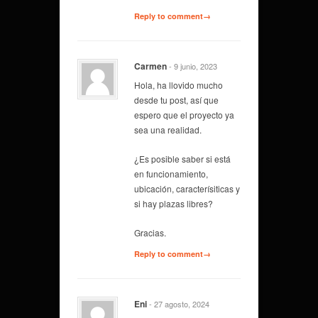
Reply to comment→
Carmen
- 9 junio, 2023
Hola, ha llovido mucho
desde tu post, así que
espero que el proyecto ya
sea una realidad.
¿Es posible saber si está
en funcionamiento,
ubicación, caracterísiticas y
si hay plazas libres?
Gracias.
Reply to comment→
Eni
- 27 agosto, 2024