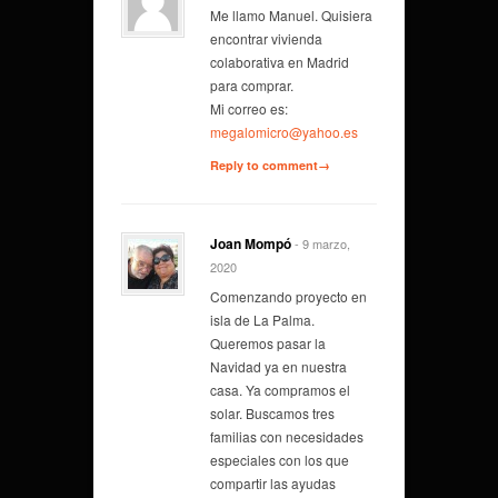
Me llamo Manuel. Quisiera
encontrar vivienda
colaborativa en Madrid
para comprar.
Mi correo es:
megalomicro@yahoo.es
Reply to comment→
Joan Mompó
- 9 marzo,
2020
Comenzando proyecto en
isla de La Palma.
Queremos pasar la
Navidad ya en nuestra
casa. Ya compramos el
solar. Buscamos tres
familias con necesidades
especiales con los que
compartir las ayudas