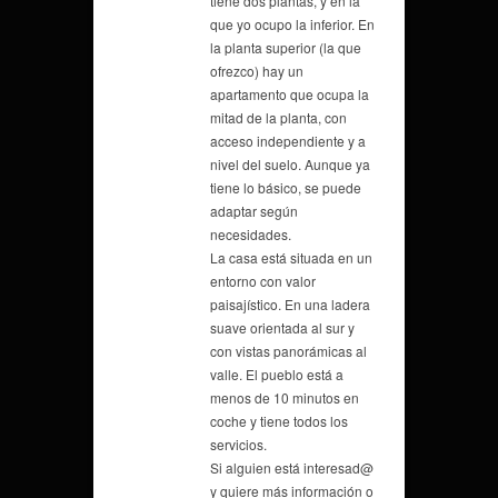
tiene dos plantas, y en la
que yo ocupo la inferior. En
la planta superior (la que
ofrezco) hay un
apartamento que ocupa la
mitad de la planta, con
acceso independiente y a
nivel del suelo. Aunque ya
tiene lo básico, se puede
adaptar según
necesidades.
La casa está situada en un
entorno con valor
paisajístico. En una ladera
suave orientada al sur y
con vistas panorámicas al
valle. El pueblo está a
menos de 10 minutos en
coche y tiene todos los
servicios.
Si alguien está interesad@
y quiere más información o