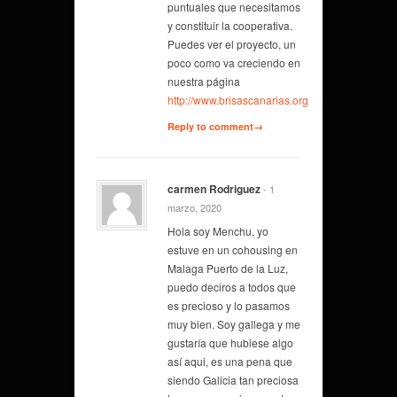
puntuales que necesitamos
y constituir la cooperativa.
Puedes ver el proyecto, un
poco como va creciendo en
nuestra página
http://www.brisascanarias.org
Reply to comment→
carmen Rodriguez
- 1
marzo, 2020
Hola soy Menchu, yo
estuve en un cohousing en
Malaga Puerto de la Luz,
puedo deciros a todos que
es precioso y lo pasamos
muy bien. Soy gallega y me
gustaría que hubiese algo
así aqui, es una pena que
siendo Galicia tan preciosa