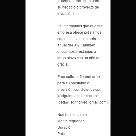
¿Busca financiación para
su negocio o proyecto de
inversión?
Le informamos que nuestra
empresa ofrece préstamos
con una tasa de interés
anual del 3%. También
ofrecemos préstamos a
largo plazo con un año de
gracia.
Para solicitar financiación
para su préstamo o
inversión, contáctenos con
la siguiente información:
(petawilsonhome@gmail.com)
Nombre completo:
Monto requerido:
Duración:
País: