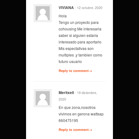
VIVIANA
- 12 octubre, 2020
Hola
Tengo un proyecto para
cohousing Me interesaria
saber si alguien estaria
interesado para aportarlo
Mis espectativas son
multiples ,y tambien como
futuro usuario
Reply to comment→
Meritxell
- 19 diciembre,
2020
En que zona,nosotros
vivimos en gerona wattsap
660475195
Reply to comment→