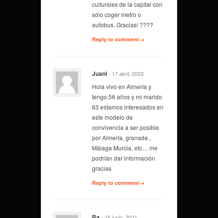
culturales de la capital con
sólo coger metro o
autobus. Gracias! ????
Reply to comment→
Juani
- 17 abril, 2023
Hola vivo en Almería y
tengo,56 años y mi marido
63 estamos interesados en
este modelo de
convivencia a ser posible
por Almería, granada ,
Málaga Murcia, etc… me
podrían dar información
gracias
Reply to comment→
Ra
- 16 junio, 2021