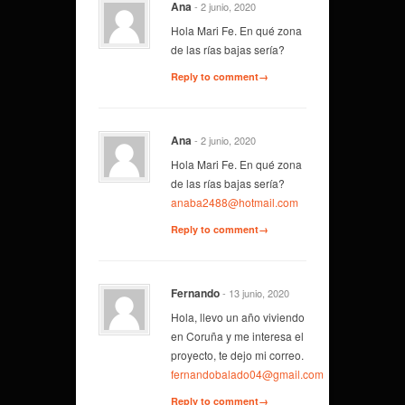
Ana
- 2 junio, 2020
Hola Mari Fe. En qué zona
de las rías bajas sería?
Reply to comment→
Ana
- 2 junio, 2020
Hola Mari Fe. En qué zona
de las rías bajas sería?
anaba2488@hotmail.com
Reply to comment→
Fernando
- 13 junio, 2020
Hola, llevo un año viviendo
en Coruña y me interesa el
proyecto, te dejo mi correo.
fernandobalado04@gmail.com
Reply to comment→