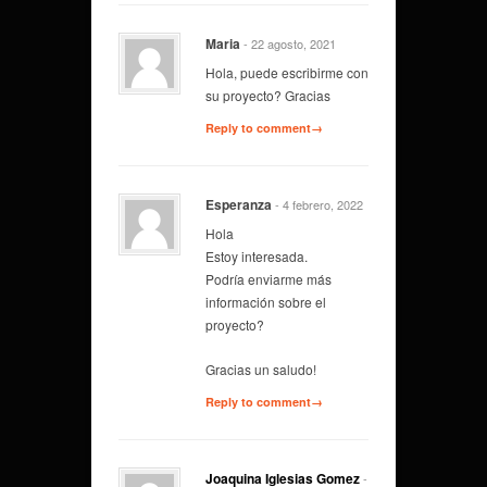
Maria
- 22 agosto, 2021
Hola, puede escribirme con
su proyecto? Gracias
Reply to comment→
Esperanza
- 4 febrero, 2022
Hola
Estoy interesada.
Podría enviarme más
información sobre el
proyecto?
Gracias un saludo!
Reply to comment→
Joaquina Iglesias Gomez
-