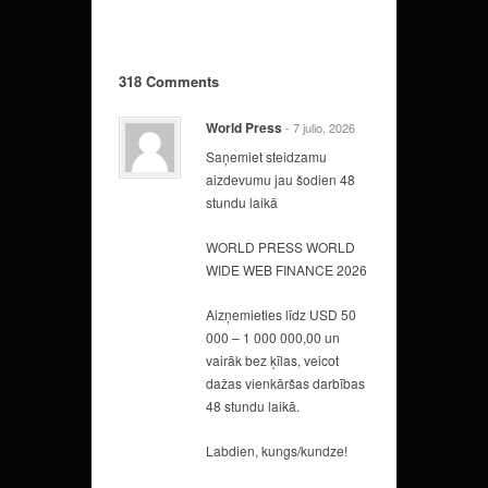
318 Comments
World Press
- 7 julio, 2026
Saņemiet steidzamu
aizdevumu jau šodien 48
stundu laikā
WORLD PRESS WORLD
WIDE WEB FINANCE 2026
Aizņemieties līdz USD 50
000 – 1 000 000,00 un
vairāk bez ķīlas, veicot
dažas vienkāršas darbības
48 stundu laikā.
Labdien, kungs/kundze!