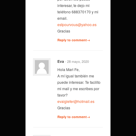
interesar, te dejo mi
teléfono 688370170 y mi
email.
estpourvous@yahoo.es
Gracias
Reply to comment→
Eva
- 28 mayo, 2020
Hola Mari Fe,
A mí igual también me
puede interesar. Te facilito
mi mail y me escribes por
favor?
evaiglefer@hotmail.es
Gracias
Reply to comment→