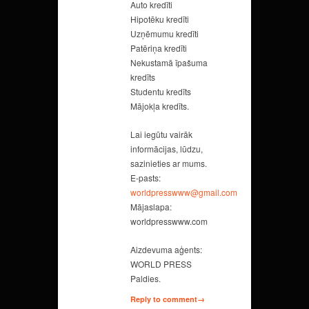
Auto kredīti
Hipotēku kredīti
Uzņēmumu kredīti
Patēriņa kredīti
Nekustamā īpašuma
kredīts
Studentu kredīts
Mājokļa kredīts.
Lai iegūtu vairāk
informācijas, lūdzu,
sazinieties ar mums.
E-pasts:
worldpresswww@gmail.com
Mājaslapa:
worldpresswww.com
Aizdevuma aģents:
WORLD PRESS
Paldies.
Reply to comment→