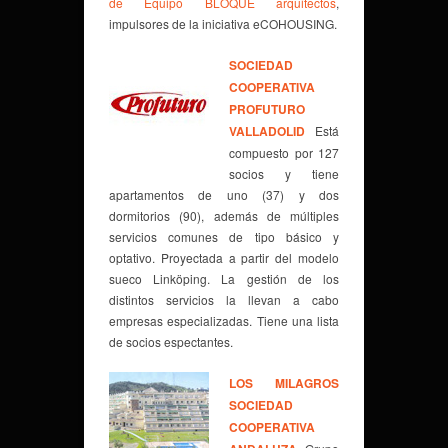
de Equipo BLOQUE arquitectos
,
impulsores de la iniciativa eCOHOUSING.
SOCIEDAD
COOPERATIVA
PROFUTURO
VALLADOLID
Está
compuesto por 127
socios y tiene
apartamentos de uno (37) y dos
dormitorios (90), además de múltiples
servicios comunes de tipo básico y
optativo. Proyectada a partir del modelo
sueco Linköping. La gestión de los
distintos servicios la llevan a cabo
empresas especializadas. Tiene una lista
de socios espectantes.
LOS MILAGROS
SOCIEDAD
COOPERATIVA