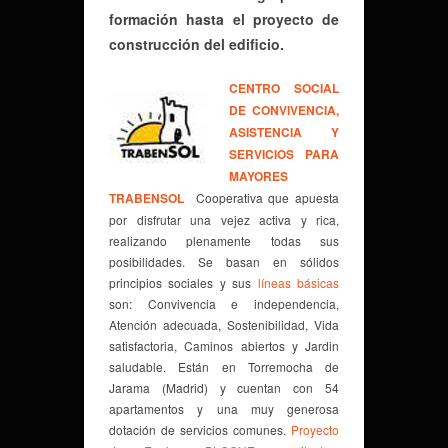
formación hasta el proyecto de
construcción del edificio.
CENTRO SOCIAL
DE CONVIVENCIA,
ASISTENCIA Y
SERVICIOS PARA
MAYORES
TRABENSOL
Cooperativa que apuesta
por disfrutar una vejez activa y rica,
realizando plenamente todas sus
posibilidades. Se basan en sólidos
principios sociales y sus
líneas básicas
son: Convivencia e independencia,
Atención adecuada, Sostenibilidad, Vida
satisfactoria, Caminos abiertos y Jardin
saludable. Están en Torremocha de
Jarama (Madrid) y cuentan con 54
apartamentos y una muy generosa
dotación de servicios comunes.
Proyecto