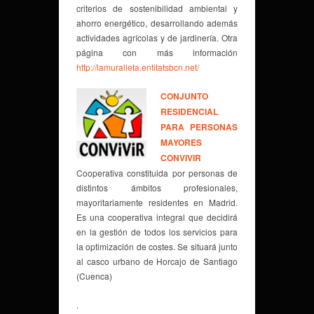
criterios de sostenibilidad ambiental y
ahorro energético, desarrollando además
actividades agrícolas y de jardinería. Otra
página con más información
http://lamuralleta.entitatsbcn.net/
CONJUNTO
RESIDENCIAL
PARA PERSONAS
MAYORES
CONVIVIR
Cooperativa constituida por personas de
distintos ámbitos profesionales,
mayoritariamente residentes en Madrid.
Es una cooperativa integral que decidirá
en la gestión de todos los servicios para
la optimización de costes. Se situará junto
al casco urbano de Horcajo de Santiago
(Cuenca)
.