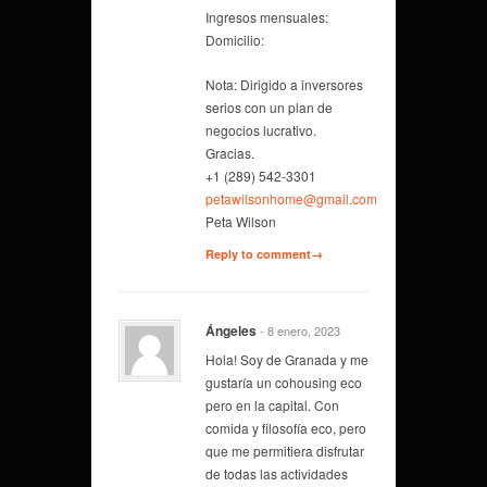
Ingresos mensuales:
Domicilio:
Nota: Dirigido a inversores
serios con un plan de
negocios lucrativo.
Gracias.
+1 (289) 542-3301
petawilsonhome@gmail.com
Peta Wilson
Reply to comment→
Ángeles
- 8 enero, 2023
Hola! Soy de Granada y me
gustaría un cohousing eco
pero en la capital. Con
comida y filosofía eco, pero
que me permitiera disfrutar
de todas las actividades