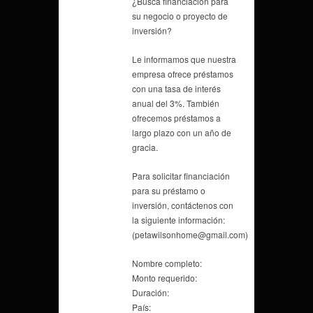
¿Busca financiación para
su negocio o proyecto de
inversión?
Le informamos que nuestra
empresa ofrece préstamos
con una tasa de interés
anual del 3%. También
ofrecemos préstamos a
largo plazo con un año de
gracia.
Para solicitar financiación
para su préstamo o
inversión, contáctenos con
la siguiente información:
(petawilsonhome@gmail.com)
Nombre completo:
Monto requerido:
Duración:
País: