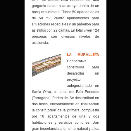
garganta natural y un arroyo dentro de un
bosque autóctono. Tiene 50 apartamentos
de 50 m2, cuatro apartamentos para
situaciones especiales y un pabellón para
asistidos con 22 camas. En total viven 124
personas con diversos niveles de
asistencia.
LA MURALLETA
Cooperativa
constituida para
desarrollar un
proyecto
autogestionado en
Santa Oliva, comarca del Baix Penedès
(Tarragona). Parten de. Se desarrollará en
dos fases, encontrándose en finalización
la construcción de la primera, compuesta
por 16 apartamentos de una y dos
habitaciones y servicios comunes. Dan
gran importancia al entorno natural y a los