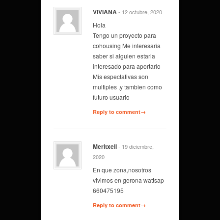
VIVIANA
- 12 octubre, 2020
Hola
Tengo un proyecto para
cohousing Me interesaria
saber si alguien estaria
interesado para aportarlo
Mis espectativas son
multiples ,y tambien como
futuro usuario
Reply to comment→
Meritxell
- 19 diciembre,
2020
En que zona,nosotros
vivimos en gerona wattsap
660475195
Reply to comment→