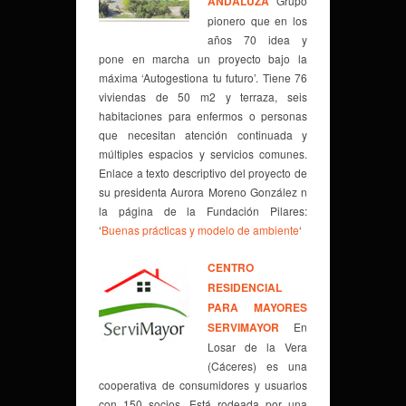
ANDALUZA
Grupo
pionero que en los
años 70 idea y
pone en marcha un proyecto bajo la
máxima ‘Autogestiona tu futuro’. Tiene 76
viviendas de 50 m2 y terraza, seis
habitaciones para enfermos o personas
que necesitan atención continuada y
múltiples espacios y servicios comunes.
Enlace a texto descriptivo del proyecto de
su presidenta Aurora Moreno González n
la página de la Fundación Pilares:
‘
Buenas prácticas y modelo de ambiente
‘
CENTRO
RESIDENCIAL
PARA MAYORES
SERVIMAYOR
En
Losar de la Vera
(Cáceres) es una
cooperativa de consumidores y usuarios
con 150 socios. Está rodeada por una