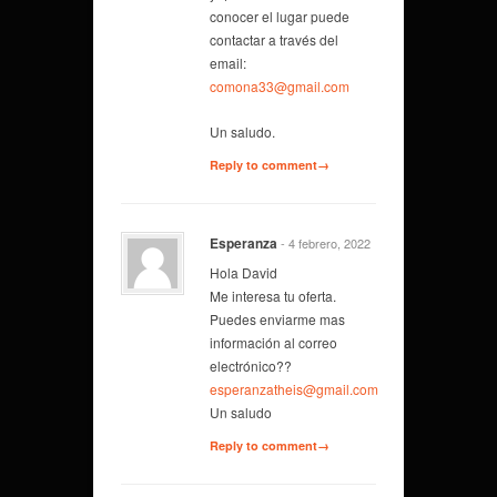
conocer el lugar puede
contactar a través del
email:
comona33@gmail.com
Un saludo.
Reply to comment→
Esperanza
- 4 febrero, 2022
Hola David
Me interesa tu oferta.
Puedes enviarme mas
información al correo
electrónico??
esperanzatheis@gmail.com
Un saludo
Reply to comment→