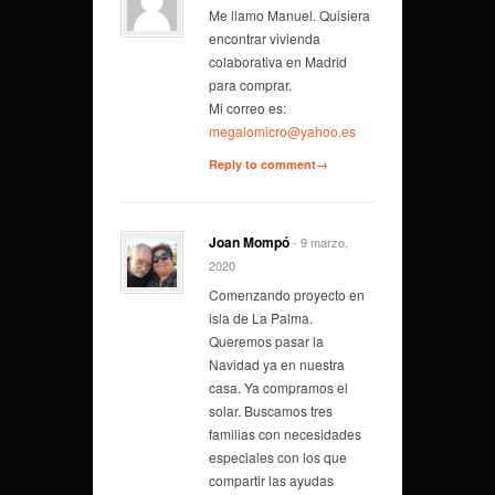
Me llamo Manuel. Quisiera
encontrar vivienda
colaborativa en Madrid
para comprar.
Mi correo es:
megalomicro@yahoo.es
Reply to comment→
Joan Mompó
- 9 marzo,
2020
Comenzando proyecto en
isla de La Palma.
Queremos pasar la
Navidad ya en nuestra
casa. Ya compramos el
solar. Buscamos tres
familias con necesidades
especiales con los que
compartir las ayudas