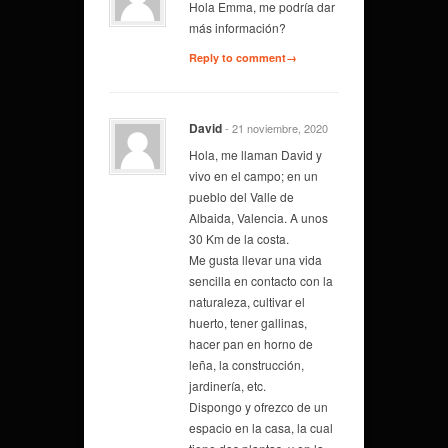
Hola Emma, me podría dar
más información?
Reply to comment→
David
- 21 noviembre, 2020
Hola, me llaman David y
vivo en el campo; en un
pueblo del Valle de
Albaida, Valencia. A unos
30 Km de la costa.
Me gusta llevar una vida
sencilla en contacto con la
naturaleza, cultivar el
huerto, tener gallinas,
hacer pan en horno de
leña, la construcción,
jardinería, etc.
Dispongo y ofrezco de un
espacio en la casa, la cual