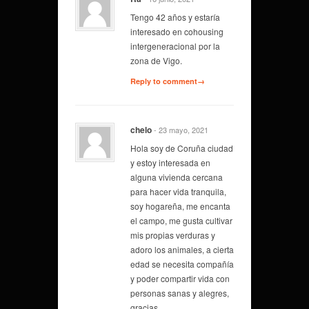
Tengo 42 años y estaría
interesado en cohousing
intergeneracional por la
zona de Vigo.
Reply to comment→
chelo
- 23 mayo, 2021
Hola soy de Coruña ciudad
y estoy interesada en
alguna vivienda cercana
para hacer vida tranquila,
soy hogareña, me encanta
el campo, me gusta cultivar
mis propias verduras y
adoro los animales, a cierta
edad se necesita compañía
y poder compartir vida con
personas sanas y alegres,
gracias