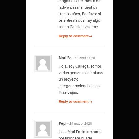
tengamos que irnos a otro
lado a pasar snuestros
últimos años, Por favor si
os enterais que hay algo
asi en Galicia avisarme.
Reply to comment→
Mari Fe
- 19 abril, 2020
Hola, soy Gallega, somos
varias personas intentando
un proyecto
intergeneracional en las
Rias Bajas.
Reply to comment→
Pepi
- 24 mayo, 2020
Hola Mari Fe, informarme
por favor. Me puede