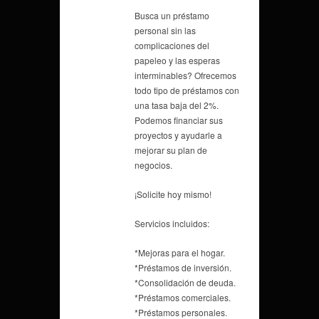
Busca un préstamo
personal sin las
complicaciones del
papeleo y las esperas
interminables? Ofrecemos
todo tipo de préstamos con
una tasa baja del 2%.
Podemos financiar sus
proyectos y ayudarle a
mejorar su plan de
negocios.
¡Solicite hoy mismo!
Servicios incluidos:
*Mejoras para el hogar.
*Préstamos de inversión.
*Consolidación de deuda.
*Préstamos comerciales.
*Préstamos personales.