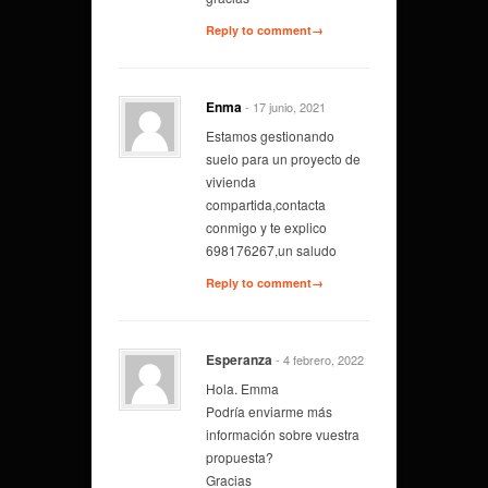
Reply to comment→
Enma
- 17 junio, 2021
Estamos gestionando
suelo para un proyecto de
vivienda
compartida,contacta
conmigo y te explico
698176267,un saludo
Reply to comment→
Esperanza
- 4 febrero, 2022
Hola. Emma
Podría enviarme más
información sobre vuestra
propuesta?
Gracias