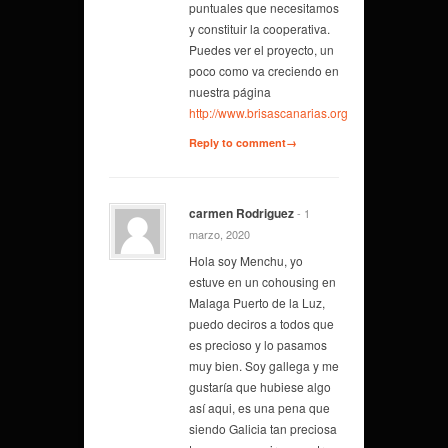
puntuales que necesitamos
y constituir la cooperativa.
Puedes ver el proyecto, un
poco como va creciendo en
nuestra página
http://www.brisascanarias.org
Reply to comment→
carmen Rodriguez
- 1
marzo, 2020
Hola soy Menchu, yo
estuve en un cohousing en
Malaga Puerto de la Luz,
puedo deciros a todos que
es precioso y lo pasamos
muy bien. Soy gallega y me
gustaría que hubiese algo
así aqui, es una pena que
siendo Galicia tan preciosa