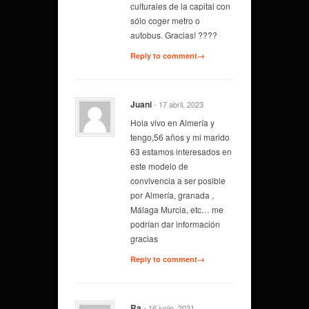
culturales de la capital con
sólo coger metro o
autobus. Gracias! ????
Reply to comment→
Juani
- 17 abril, 2023
Hola vivo en Almería y
tengo,56 años y mi marido
63 estamos interesados en
este modelo de
convivencia a ser posible
por Almería, granada ,
Málaga Murcia, etc… me
podrían dar información
gracias
Reply to comment→
Ra
- 16 junio, 2021