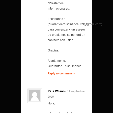
*Préstamos
internacionales.
Escríbanos a
(guaranteetrustfinance539@gmail.com)
para comenzar y un asesor
de préstamos se pondrá en
contacto con usted.
Gracias.
Atentamente.
Guarantee Trust Finance.
Reply to comment→
Peta Wilson
- 19 septiembre,
2025
Hola,