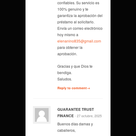
confiables. Su servicio es
100% genuino y te
garantiza la aprobación del
préstamo al solicitarlo.
Envía un correo electrónico
hoy mismo a
elenanino835@gmail.com
para obtener la
aprobación.
Gracias y que Dios te
bendiga.
Saludos.
Reply to comment→
GUARANTEE TRUST
FINANCE
- 27 octubre, 2025
Buenos días damas y
caballeros,