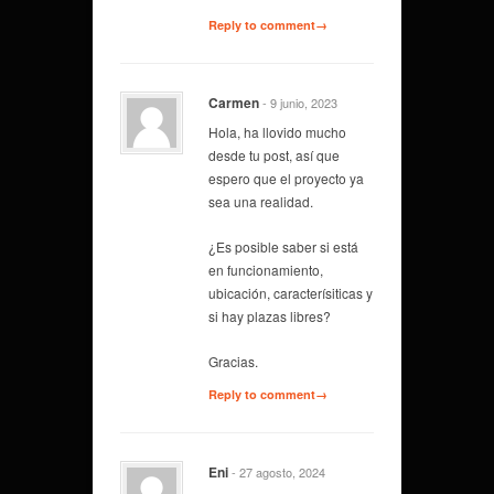
Reply to comment→
Carmen
- 9 junio, 2023
Hola, ha llovido mucho
desde tu post, así que
espero que el proyecto ya
sea una realidad.
¿Es posible saber si está
en funcionamiento,
ubicación, caracterísiticas y
si hay plazas libres?
Gracias.
Reply to comment→
Eni
- 27 agosto, 2024