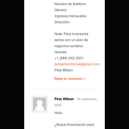
Número de teléfono:
Género:
Ingresos mensuales:
Dirección:
Nota: Para inversores
serios con un plan de
negocios lucrativo.
Gracias.
+1 (289) 542-3301
petawilsonhome@gmail.com
Peta Wilson
Reply to comment→
Peta Wilson
- 19 septiembre,
2025
Hola,
¿Busca financiación para