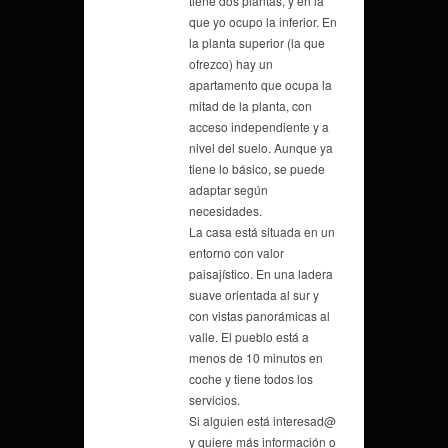
tiene dos plantas, y en la
que yo ocupo la inferior. En
la planta superior (la que
ofrezco) hay un
apartamento que ocupa la
mitad de la planta, con
acceso independiente y a
nivel del suelo. Aunque ya
tiene lo básico, se puede
adaptar según
necesidades.
La casa está situada en un
entorno con valor
paisajístico. En una ladera
suave orientada al sur y
con vistas panorámicas al
valle. El pueblo está a
menos de 10 minutos en
coche y tiene todos los
servicios.
Si alguien está interesad@
y quiere más información o