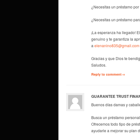
¿Necesitas un préstamo por 
¿Necesitas un préstamo par
¡La esperanza ha llegado! E
genuino y te garantiza la ap
a
elenanino835@gmail.com
Gracias y que Dios te bendig
Saludos.
Reply to comment→
GUARANTEE TRUST FINA
Buenos días damas y caball
Busca un préstamo personal 
Ofrecemos todo tipo de prés
ayudarle a mejorar su plan 