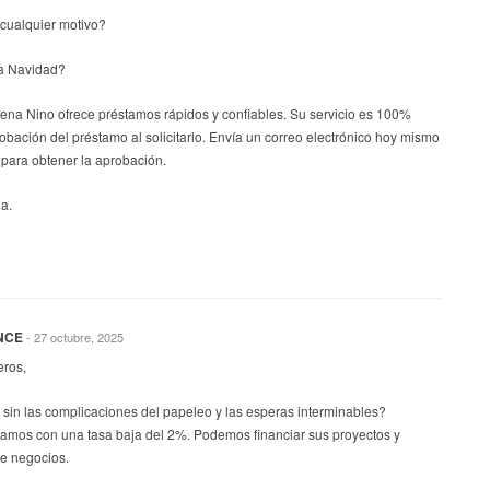
cualquier motivo?
a Navidad?
lena Nino ofrece préstamos rápidos y confiables. Su servicio es 100%
robación del préstamo al solicitarlo. Envía un correo electrónico hoy mismo
para obtener la aprobación.
a.
NCE
- 27 octubre, 2025
eros,
sin las complicaciones del papeleo y las esperas interminables?
tamos con una tasa baja del 2%. Podemos financiar sus proyectos y
de negocios.