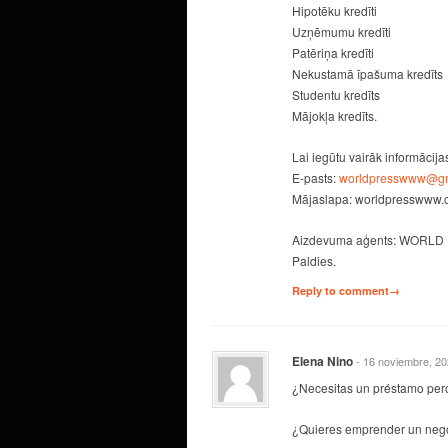
Hipotēku kredīti
Uzņēmumu kredīti
Patēriņa kredīti
Nekustamā īpašuma kredīts
Studentu kredīts
Mājokļa kredīts.
Lai iegūtu vairāk informācija
E-pasts:
worldpresswww@gm
Mājaslapa: worldpresswww
Aizdevuma aģents: WORLD
Paldies.
Reply to comment→
Elena Nino
- 16 noviembre, 2
¿Necesitas un préstamo per
¿Quieres emprender un negoc