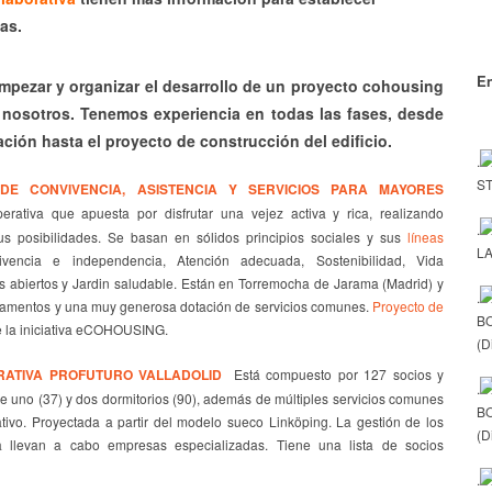
as.
En
mpezar y organizar el desarrollo de un proyecto cohousing
nosotros. Tenemos experiencia en todas las fases, desde
ación hasta el proyecto de construcción del edificio.
.
ST
DE CONVIVENCIA, ASISTENCIA Y SERVICIOS PARA MAYORES
erativa que apuesta por disfrutar una vejez activa y rica, realizando
.
s posibilidades. Se basan en sólidos principios sociales y sus
líneas
LA
encia e independencia, Atención adecuada, Sostenibilidad, Vida
os abiertos y Jardin saludable. Están en Torremocha de Jarama (Madrid) y
.
tamentos y una muy generosa dotación de servicios comunes.
Proyecto de
B
e la iniciativa eCOHOUSING.
(D
RATIVA PROFUTURO VALLADOLID
Está compuesto por 127 socios y
.
e uno (37) y dos dormitorios (90), además de múltiples servicios comunes
B
ativo. Proyectada a partir del modelo sueco Linköping. La gestión de los
(D
 la llevan a cabo empresas especializadas. Tiene una lista de socios
.