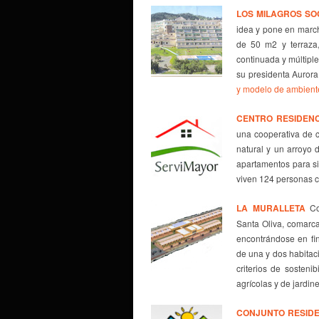
LOS MILAGROS
SO
idea y pone en march
de 50 m2 y terraza
continuada y múltiple
su presidenta Aurora
y modelo de ambient
CENTRO RESIDENC
una cooperativa de 
natural y un arroyo
apartamentos para si
viven 124 personas c
LA MURALLETA
Coo
Santa Oliva, comarca
encontrándose en fin
de una y dos habitac
criterios de sosteni
agrícolas y de jardin
CONJUNTO RESIDE