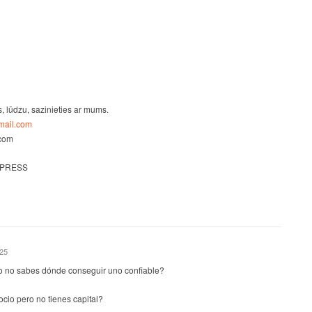
s, lūdzu, sazinieties ar mums.
ail.com
.com
 PRESS
025
o no sabes dónde conseguir uno confiable?
io pero no tienes capital?