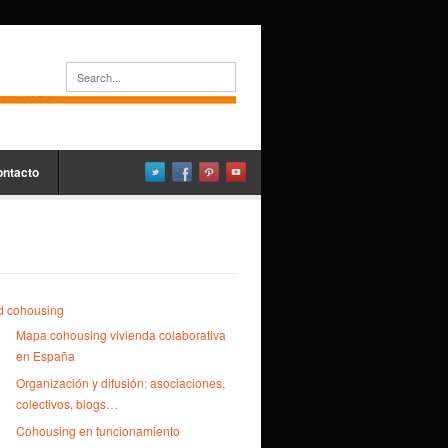
ontacto
d cohousing
Mapa cohousing vivienda colaborativa
en España
Organización y difusión: asociaciones,
colectivos, blogs…
Cohousing en funcionamiento