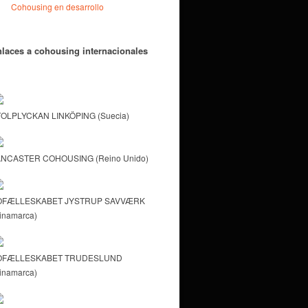
Cohousing en desarrollo
laces a cohousing internacionales
OLPLYCKAN LINKÖPING (Suecia)
NCASTER COHOUSING (Reino Unido)
OFÆLLESKABET JYSTRUP SAVVÆRK
inamarca)
OFÆLLESKABET TRUDESLUND
inamarca)