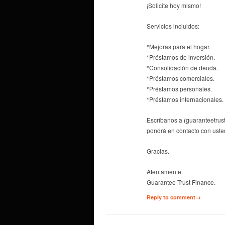
¡Solicite hoy mismo!
Servicios incluidos:
*Mejoras para el hogar.
*Préstamos de inversión.
*Consolidación de deuda.
*Préstamos comerciales.
*Préstamos personales.
*Préstamos internacionales.
Escríbanos a (guaranteetru
pondrá en contacto con uste
Gracias.
Atentamente.
Guarantee Trust Finance.
Reply to comment→