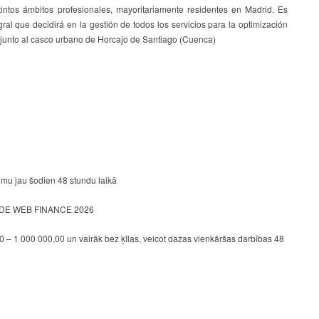
intos ámbitos profesionales, mayoritariamente residentes en Madrid. Es
ral que decidirá en la gestión de todos los servicios para la optimización
á junto al casco urbano de Horcajo de Santiago (Cuenca)
mu jau šodien 48 stundu laikā
E WEB FINANCE 2026
 – 1 000 000,00 un vairāk bez ķīlas, veicot dažas vienkāršas darbības 48