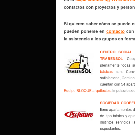
contactos con proyectos y person
Si quieren saber cómo se puede e
pueden ponerse en
contacto
con 
la asistencia a los grupos en form
CENTRO SOCIAL 
TRABENSOL
Coop
plenamente todas su
básicas
son: Conviv
satisfactoria, Camin
cuentan con 54 apar
Equipo BLOQUE arquitectos
, impulsores d
SOCIEDAD COOPE
tiene apartamentos d
de tipo básico y opt
distintos servicios
espectantes.