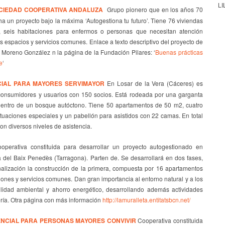
LI
CIEDAD COOPERATIVA ANDALUZA
Grupo pionero que en los años 70
a un proyecto bajo la máxima ‘Autogestiona tu futuro’. Tiene 76 viviendas
, seis habitaciones para enfermos o personas que necesitan atención
s espacios y servicios comunes. Enlace a texto descriptivo del proyecto de
 Moreno González n la página de la Fundación Pilares: ‘
Buenas prácticas
e
‘
IAL PARA MAYORES SERVIMAYOR
En Losar de la Vera (Cáceres) es
consumidores y usuarios con 150 socios. Está rodeada por una garganta
 dentro de un bosque autóctono. Tiene 50 apartamentos de 50 m2, cuatro
tuaciones especiales y un pabellón para asistidos con 22 camas. En total
on diversos niveles de asistencia.
perativa constituida para desarrollar un proyecto autogestionado en
 del Baix Penedès (Tarragona). Parten de. Se desarrollará en dos fases,
alización la construcción de la primera, compuesta por 16 apartamentos
iones y servicios comunes. Dan gran importancia al entorno natural y a los
bilidad ambiental y ahorro energético, desarrollando además actividades
ería. Otra página con más información
http://lamuralleta.entitatsbcn.net/
NCIAL PARA PERSONAS MAYORES CONVIVIR
Cooperativa constituida