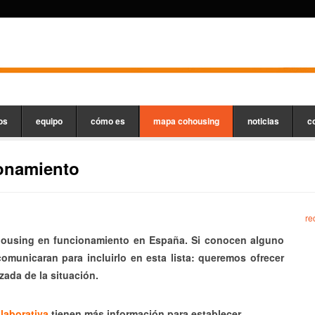
os
equipo
cómo es
mapa cohousing
noticias
c
onamiento
re
housing en funcionamiento en España. Si conocen alguno
municaran para incluirlo en esta lista: queremos ofrecer
izada de la situación.
laborativa
tienen más información para establecer