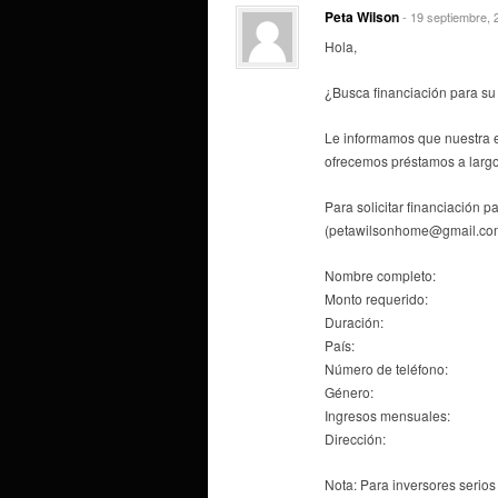
Peta Wilson
- 19 septiembre, 
Hola,
¿Busca financiación para su
Le informamos que nuestra 
ofrecemos préstamos a largo
Para solicitar financiación p
(petawilsonhome@gmail.co
Nombre completo:
Monto requerido:
Duración:
País:
Número de teléfono:
Género:
Ingresos mensuales:
Dirección:
Nota: Para inversores serios