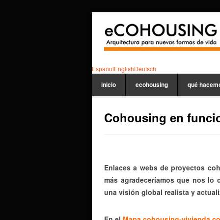
Español
English
Deutsch
inicio
ecohousing
qué hacem
Cohousing en funci
Enlaces a webs de proyectos co
más agradeceríamos que nos lo co
una visión global realista y actual
En el
Mapa cohousing-vivienda co