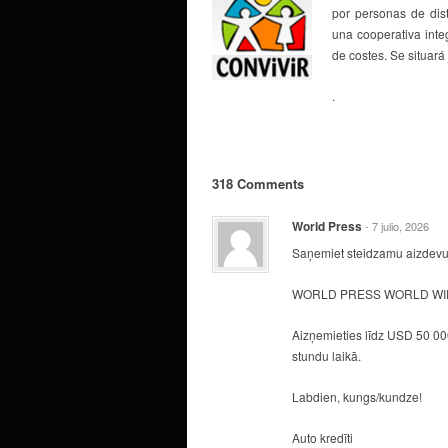
por personas de dist
una cooperativa integ
de costes. Se situar
.
318 Comments
World Press
- 7 julio, 2026
Saņemiet steidzamu aizdevu
WORLD PRESS WORLD WID
Aizņemieties līdz USD 50 000
stundu laikā.
Labdien, kungs/kundze!
Auto kredīti