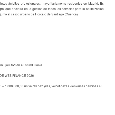
intos ámbitos profesionales, mayoritariamente residentes en Madrid. Es
ral que decidirá en la gestión de todos los servicios para la optimización
á junto al casco urbano de Horcajo de Santiago (Cuenca)
mu jau šodien 48 stundu laikā
E WEB FINANCE 2026
 – 1 000 000,00 un vairāk bez ķīlas, veicot dažas vienkāršas darbības 48