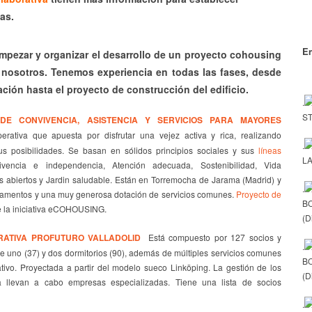
as.
En
mpezar y organizar el desarrollo de un proyecto cohousing
nosotros. Tenemos experiencia en todas las fases, desde
ación hasta el proyecto de construcción del edificio.
.
ST
DE CONVIVENCIA, ASISTENCIA Y SERVICIOS PARA MAYORES
erativa que apuesta por disfrutar una vejez activa y rica, realizando
.
s posibilidades. Se basan en sólidos principios sociales y sus
líneas
LA
encia e independencia, Atención adecuada, Sostenibilidad, Vida
os abiertos y Jardin saludable. Están en Torremocha de Jarama (Madrid) y
.
tamentos y una muy generosa dotación de servicios comunes.
Proyecto de
B
e la iniciativa eCOHOUSING.
(D
RATIVA PROFUTURO VALLADOLID
Está compuesto por 127 socios y
.
e uno (37) y dos dormitorios (90), además de múltiples servicios comunes
B
ativo. Proyectada a partir del modelo sueco Linköping. La gestión de los
(D
 la llevan a cabo empresas especializadas. Tiene una lista de socios
.