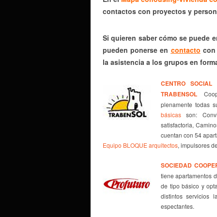
contactos con proyectos y person
Si quieren saber cómo se puede e
pueden ponerse en
contacto
con 
la asistencia a los grupos en form
CENTRO SOCIAL 
TRABENSOL
Coop
plenamente todas su
básicas
son: Conviv
satisfactoria, Camin
cuentan con 54 apar
Equipo BLOQUE arquitectos
, impulsores d
SOCIEDAD COOPE
tiene apartamentos d
de tipo básico y opt
distintos servicios
espectantes.