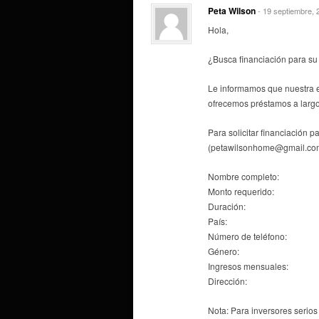
Peta Wilson
- 19 septiembre, 
Hola,
¿Busca financiación para su
Le informamos que nuestra 
ofrecemos préstamos a largo
Para solicitar financiación p
(petawilsonhome@gmail.co
Nombre completo:
Monto requerido:
Duración:
País:
Número de teléfono:
Género:
Ingresos mensuales:
Dirección:
Nota: Para inversores serios