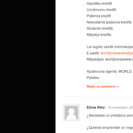
Hipotēku kredīti
Uzņēmumu kredīti
Patēriņa kredīti
Nekustamā īpašuma kredīts
Studentu kredīts
Mājokļa kredīts.
Lai iegūtu vairāk informācija
E-pasts:
worldpresswww@gm
Mājaslapa: worldpresswww
Aizdevuma aģents: WORLD
Paldies.
Reply to comment→
Elena Nino
- 16 noviembre, 2
¿Necesitas un préstamo per
¿Quieres emprender un negoc