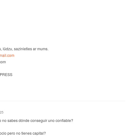
s, lūdzu, sazinieties ar mums.
ail.com
.com
 PRESS
025
o no sabes dónde conseguir uno confiable?
io pero no tienes capital?