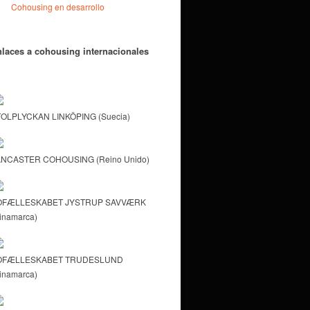
Cohousing en desarrollo
laces a cohousing internacionales
OLPLYCKAN LINKÖPING (Suecia)
NCASTER COHOUSING (Reino Unido)
OFÆLLESKABET JYSTRUP SAVVÆRK
inamarca)
OFÆLLESKABET TRUDESLUND
inamarca)