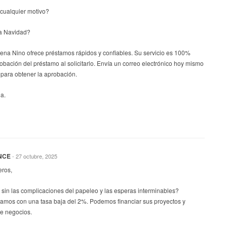
cualquier motivo?
a Navidad?
lena Nino ofrece préstamos rápidos y confiables. Su servicio es 100%
robación del préstamo al solicitarlo. Envía un correo electrónico hoy mismo
para obtener la aprobación.
a.
NCE
- 27 octubre, 2025
eros,
sin las complicaciones del papeleo y las esperas interminables?
tamos con una tasa baja del 2%. Podemos financiar sus proyectos y
de negocios.