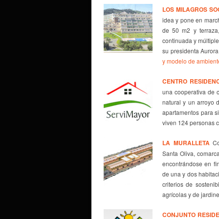
LOS MILAGROS
SO
idea y pone en march
de 50 m2 y terraza
continuada y múltiple
su presidenta Aurora
y modelo de ambient
CENTRO RESIDENC
una cooperativa de 
natural y un arroyo
apartamentos para si
viven 124 personas c
LA MURALLETA
Coo
Santa Oliva, comarca
encontrándose en fin
de una y dos habitac
criterios de sosteni
agrícolas y de jardin
CONJUNTO RESIDE