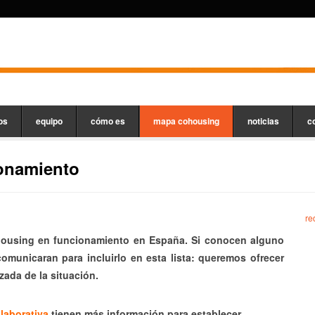
os
equipo
cómo es
mapa cohousing
noticias
c
onamiento
re
housing en funcionamiento en España. Si conocen alguno
municaran para incluirlo en esta lista: queremos ofrecer
izada de la situación.
laborativa
tienen más información para establecer