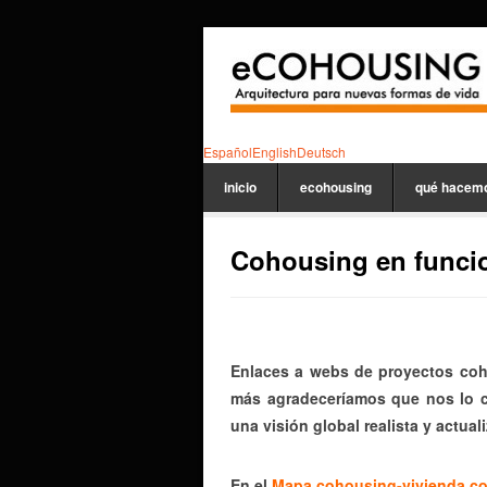
Español
English
Deutsch
inicio
ecohousing
qué hacem
Cohousing en funci
Enlaces a webs de proyectos co
más agradeceríamos que nos lo co
una visión global realista y actual
En el
Mapa cohousing-vivienda co