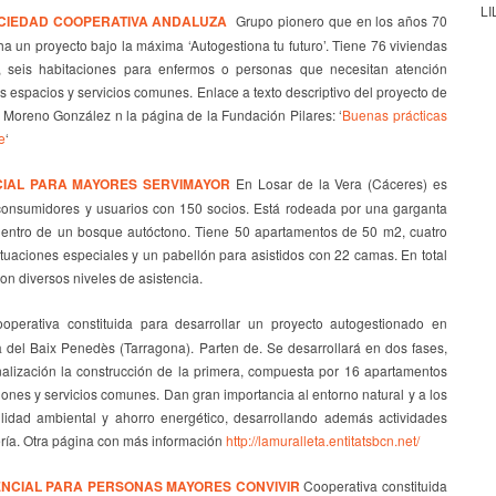
LI
CIEDAD COOPERATIVA ANDALUZA
Grupo pionero que en los años 70
a un proyecto bajo la máxima ‘Autogestiona tu futuro’. Tiene 76 viviendas
, seis habitaciones para enfermos o personas que necesitan atención
s espacios y servicios comunes. Enlace a texto descriptivo del proyecto de
 Moreno González n la página de la Fundación Pilares: ‘
Buenas prácticas
e
‘
IAL PARA MAYORES SERVIMAYOR
En Losar de la Vera (Cáceres) es
consumidores y usuarios con 150 socios. Está rodeada por una garganta
 dentro de un bosque autóctono. Tiene 50 apartamentos de 50 m2, cuatro
tuaciones especiales y un pabellón para asistidos con 22 camas. En total
on diversos niveles de asistencia.
perativa constituida para desarrollar un proyecto autogestionado en
 del Baix Penedès (Tarragona). Parten de. Se desarrollará en dos fases,
alización la construcción de la primera, compuesta por 16 apartamentos
iones y servicios comunes. Dan gran importancia al entorno natural y a los
bilidad ambiental y ahorro energético, desarrollando además actividades
ería. Otra página con más información
http://lamuralleta.entitatsbcn.net/
NCIAL PARA PERSONAS MAYORES CONVIVIR
Cooperativa constituida