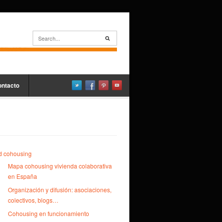
ontacto
d cohousing
Mapa cohousing vivienda colaborativa
en España
Organización y difusión: asociaciones,
colectivos, blogs…
Cohousing en funcionamiento