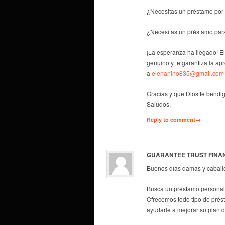
¿Necesitas un préstamo por 
¿Necesitas un préstamo par
¡La esperanza ha llegado! E
genuino y te garantiza la ap
a
elenanino835@gmail.com
Gracias y que Dios te bendig
Saludos.
Reply to comment→
GUARANTEE TRUST FINA
Buenos días damas y caball
Busca un préstamo personal 
Ofrecemos todo tipo de prés
ayudarle a mejorar su plan 