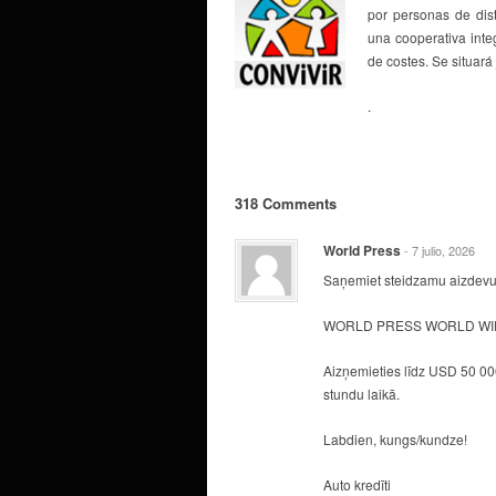
por personas de dist
una cooperativa integ
de costes. Se situar
.
318 Comments
World Press
- 7 julio, 2026
Saņemiet steidzamu aizdevu
WORLD PRESS WORLD WID
Aizņemieties līdz USD 50 000
stundu laikā.
Labdien, kungs/kundze!
Auto kredīti