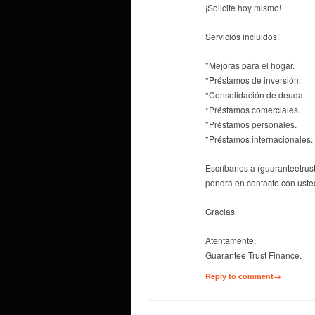
¡Solicite hoy mismo!
Servicios incluidos:
*Mejoras para el hogar.
*Préstamos de inversión.
*Consolidación de deuda.
*Préstamos comerciales.
*Préstamos personales.
*Préstamos internacionales.
Escríbanos a (guaranteetru
pondrá en contacto con uste
Gracias.
Atentamente.
Guarantee Trust Finance.
Reply to comment→