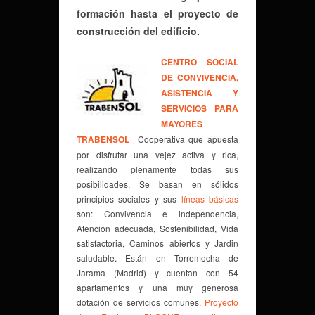
formación hasta el proyecto de
construcción del edificio.
CENTRO SOCIAL
DE CONVIVENCIA,
ASISTENCIA Y
SERVICIOS PARA
MAYORES
TRABENSOL
Cooperativa que apuesta
por disfrutar una vejez activa y rica,
realizando plenamente todas sus
posibilidades. Se basan en sólidos
principios sociales y sus
líneas básicas
son: Convivencia e independencia,
Atención adecuada, Sostenibilidad, Vida
satisfactoria, Caminos abiertos y Jardin
saludable. Están en Torremocha de
Jarama (Madrid) y cuentan con 54
apartamentos y una muy generosa
dotación de servicios comunes.
Proyecto