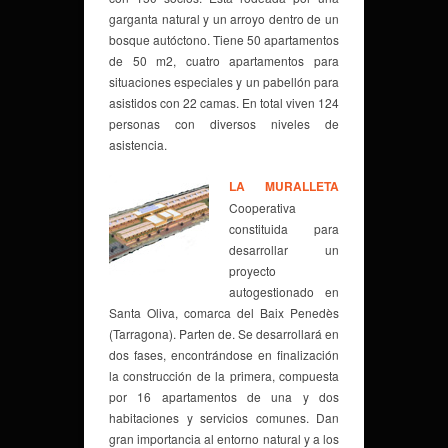
garganta natural y un arroyo dentro de un
bosque autóctono. Tiene 50 apartamentos
de 50 m2, cuatro apartamentos para
situaciones especiales y un pabellón para
asistidos con 22 camas. En total viven 124
personas con diversos niveles de
asistencia.
LA MURALLETA
Cooperativa
constituida para
desarrollar un
proyecto
autogestionado en
Santa Oliva, comarca del Baix Penedès
(Tarragona). Parten de. Se desarrollará en
dos fases, encontrándose en finalización
la construcción de la primera, compuesta
por 16 apartamentos de una y dos
habitaciones y servicios comunes. Dan
gran importancia al entorno natural y a los