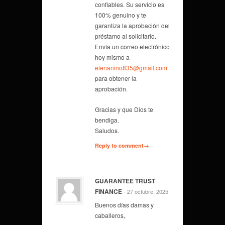
confiables. Su servicio es
100% genuino y te
garantiza la aprobación del
préstamo al solicitarlo.
Envía un correo electrónico
hoy mismo a
elenanino835@gmail.com
para obtener la
aprobación.
Gracias y que Dios te
bendiga.
Saludos.
Reply to comment→
GUARANTEE TRUST
FINANCE
- 27 octubre, 2025
Buenos días damas y
caballeros,