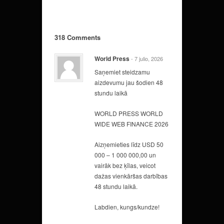
318 Comments
World Press
- 7 julio, 2026
Saņemiet steidzamu
aizdevumu jau šodien 48
stundu laikā
WORLD PRESS WORLD
WIDE WEB FINANCE 2026
Aizņemieties līdz USD 50
000 – 1 000 000,00 un
vairāk bez ķīlas, veicot
dažas vienkāršas darbības
48 stundu laikā.
Labdien, kungs/kundze!