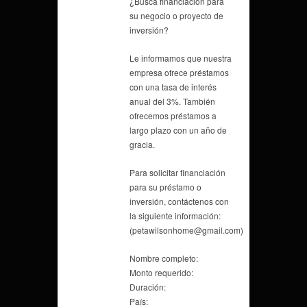
¿Busca financiación para
su negocio o proyecto de
inversión?
Le informamos que nuestra
empresa ofrece préstamos
con una tasa de interés
anual del 3%. También
ofrecemos préstamos a
largo plazo con un año de
gracia.
Para solicitar financiación
para su préstamo o
inversión, contáctenos con
la siguiente información:
(petawilsonhome@gmail.com)
Nombre completo:
Monto requerido:
Duración:
País: