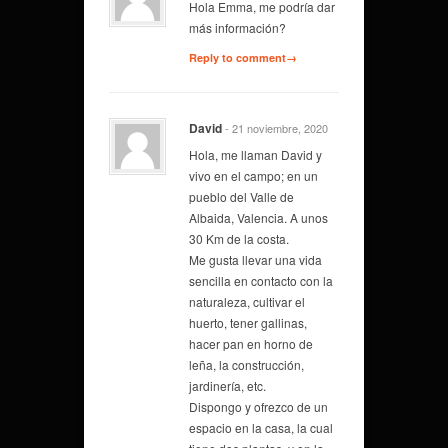
Hola Emma, me podría dar
más información?
Reply to comment→
David
- 21 noviembre, 2020
Hola, me llaman David y
vivo en el campo; en un
pueblo del Valle de
Albaida, Valencia. A unos
30 Km de la costa.
Me gusta llevar una vida
sencilla en contacto con la
naturaleza, cultivar el
huerto, tener gallinas,
hacer pan en horno de
leña, la construcción,
jardinería, etc.
Dispongo y ofrezco de un
espacio en la casa, la cual