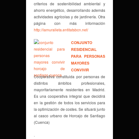
criterios de sostenibilidad ambiental y
ahorro energético, desarrollando además
actividades agrícolas y de jardinería. Otra
página con más información
http://lamuralleta.entitatsbcn.net/
CONJUNTO
RESIDENCIAL
PARA PERSONAS
MAYORES
CONVIVIR
Cooperativa constituida por personas de
distintos ámbitos profesionales,
mayoritariamente residentes en Madrid.
Es una cooperativa integral que decidirá
en la gestión de todos los servicios para
la optimización de costes. Se situará junto
al casco urbano de Horcajo de Santiago
(Cuenca)
.