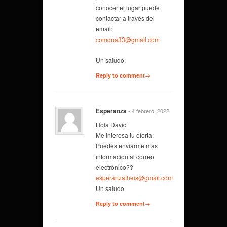
conocer el lugar puede
contactar a través del
email:
comona33@gmail.com
Un saludo.
Reply to comment→
Esperanza
- 4 febrero, 2022
Hola David
Me interesa tu oferta.
Puedes enviarme mas
información al correo
electrónico??
esperanzatheis@gmail.com
Un saludo
Reply to comment→