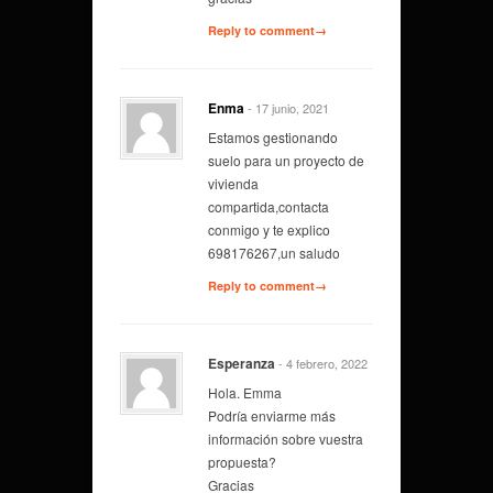
Reply to comment→
Enma
- 17 junio, 2021
Estamos gestionando
suelo para un proyecto de
vivienda
compartida,contacta
conmigo y te explico
698176267,un saludo
Reply to comment→
Esperanza
- 4 febrero, 2022
Hola. Emma
Podría enviarme más
información sobre vuestra
propuesta?
Gracias