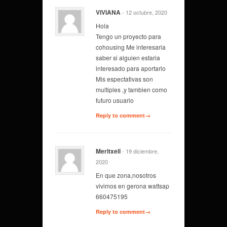
VIVIANA
- 12 octubre, 2020
Hola
Tengo un proyecto para
cohousing Me interesaria
saber si alguien estaria
interesado para aportarlo
Mis espectativas son
multiples ,y tambien como
futuro usuario
Reply to comment→
Meritxell
- 19 diciembre,
2020
En que zona,nosotros
vivimos en gerona wattsap
660475195
Reply to comment→