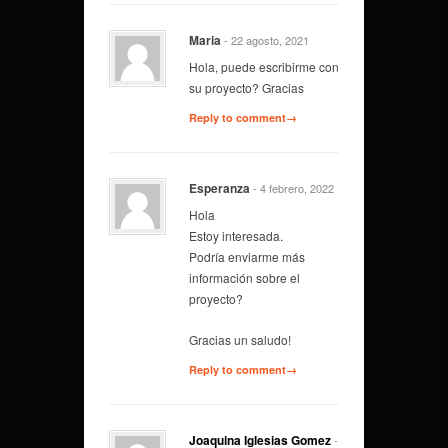
Maria
- 22 agosto, 2021
Hola, puede escribirme con
su proyecto? Gracias
Reply to comment→
Esperanza
- 4 febrero, 2022
Hola
Estoy interesada.
Podría enviarme más
información sobre el
proyecto?
Gracias un saludo!
Reply to comment→
Joaquina Iglesias Gomez
-