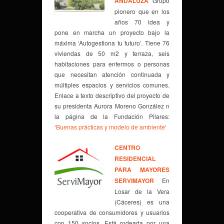
ANDALUZA
Grupo
pionero que en los
años 70 idea y
pone en marcha un proyecto bajo la
máxima ‘Autogestiona tu futuro’. Tiene 76
viviendas de 50 m2 y terraza, seis
habitaciones para enfermos o personas
que necesitan atención continuada y
múltiples espacios y servicios comunes.
Enlace a texto descriptivo del proyecto de
su presidenta Aurora Moreno González n
la página de la Fundación Pilares:
‘
Buenas prácticas y modelo de ambiente
‘
CENTRO
RESIDENCIAL
PARA MAYORES
SERVIMAYOR
En
Losar de la Vera
(Cáceres) es una
cooperativa de consumidores y usuarios
con 150 socios. Está rodeada por una