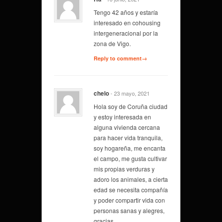
Tengo 42 años y estaría
interesado en cohousing
intergeneracional por la
zona de Vigo.
Reply to comment→
chelo
- 23 mayo, 2021
Hola soy de Coruña ciudad
y estoy interesada en
alguna vivienda cercana
para hacer vida tranquila,
soy hogareña, me encanta
el campo, me gusta cultivar
mis propias verduras y
adoro los animales, a cierta
edad se necesita compañía
y poder compartir vida con
personas sanas y alegres,
gracias