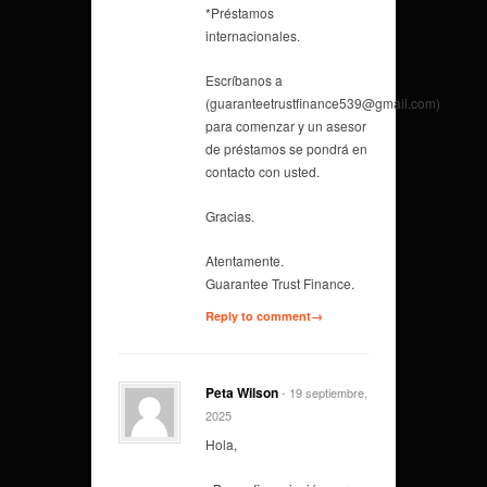
*Préstamos
internacionales.
Escríbanos a
(guaranteetrustfinance539@gmail.com)
para comenzar y un asesor
de préstamos se pondrá en
contacto con usted.
Gracias.
Atentamente.
Guarantee Trust Finance.
Reply to comment→
Peta Wilson
- 19 septiembre,
2025
Hola,