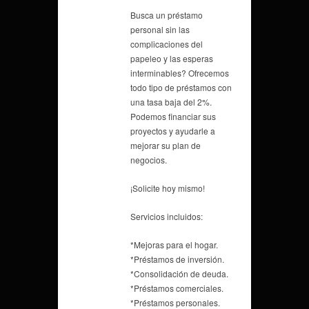
Busca un préstamo
personal sin las
complicaciones del
papeleo y las esperas
interminables? Ofrecemos
todo tipo de préstamos con
una tasa baja del 2%.
Podemos financiar sus
proyectos y ayudarle a
mejorar su plan de
negocios.
¡Solicite hoy mismo!
Servicios incluidos:
*Mejoras para el hogar.
*Préstamos de inversión.
*Consolidación de deuda.
*Préstamos comerciales.
*Préstamos personales.