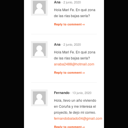
Ana
- 2 junio, 2020
Hola Mari Fe. En qué zona
de las rías bajas sería?
Reply to comment→
Ana
- 2 junio, 2020
Hola Mari Fe. En qué zona
de las rías bajas sería?
anaba2488@hotmail.com
Reply to comment→
Fernando
- 13 junio, 2020
Hola, llevo un año viviendo
en Coruña y me interesa el
proyecto, te dejo mi correo.
fernandobalado04@gmail.com
Reply to comment→