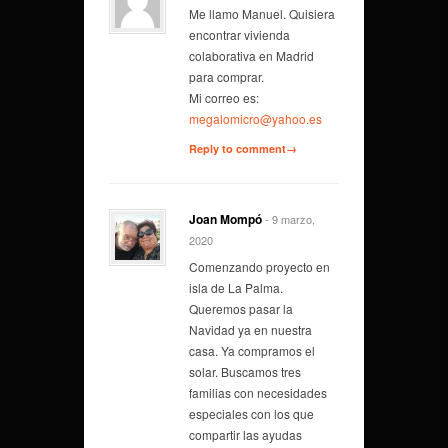
Me llamo Manuel. Quisiera
encontrar vivienda
colaborativa en Madrid
para comprar.
Mi correo es:
megalomicro@yahoo.es
Reply to comment→
Joan Mompó
- 9 marzo,
2020
Comenzando proyecto en
isla de La Palma.
Queremos pasar la
Navidad ya en nuestra
casa. Ya compramos el
solar. Buscamos tres
familias con necesidades
especiales con los que
compartir las ayudas