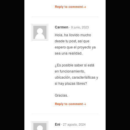
Reply to comment→
Carmen
- 9 junio, 2023
Hola, ha llovido mucho
desde tu post, así que
espero que el proyecto ya
sea una realidad.
¿Es posible saber si está
en funcionamiento,
ubicación, caracterísiticas y
si hay plazas libres?
Gracias.
Reply to comment→
Eni
- 27 agosto, 2024