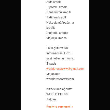
Auto kredīti
Hipotēku kredīti
Uzņēmumu kredīti
Patēriņa kredīti
Nekustamā īpašuma
kredīts
Studentu kredīts
Mājokļa kredīts.
Lai iegūtu vairāk
informācijas, lūdzu,
sazinieties ar mums.
E-pasts:
worldpresswww@gmail.com
Mājaslapa:
worldpresswww.com
Aizdevuma aģents:
WORLD PRESS
Paldies.
Reply to comment→