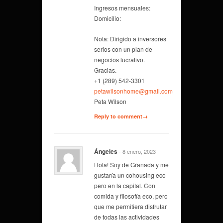
Ingresos mensuales:
Domicilio:
Nota: Dirigido a inversores
serios con un plan de
negocios lucrativo.
Gracias.
+1 (289) 542-3301
petawilsonhome@gmail.com
Peta Wilson
Reply to comment→
Ángeles
- 8 enero, 2023
Hola! Soy de Granada y me
gustaría un cohousing eco
pero en la capital. Con
comida y filosofía eco, pero
que me permitiera disfrutar
de todas las actividades