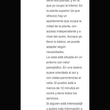
tiene dos plantas, y en la
que yo ocupo la inferior. En
la planta superior (la que
ofrezco) hay un
apartamento que ocupa la
mitad de la planta, con
acceso independiente y a
nivel del suelo. Aunque ya
tiene lo básico, se puede
adaptar según
necesidades.
La casa está situada en un
entorno con valor
paisajístico. En una ladera
suave orientada al sur y
con vistas panorámicas al
valle. El pueblo está a
menos de 10 minutos en
coche y tiene todos los
servicios.
Si alguien está interesad@
y quiere más información o