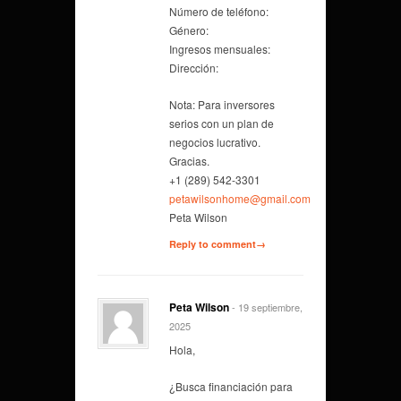
Número de teléfono:
Género:
Ingresos mensuales:
Dirección:
Nota: Para inversores
serios con un plan de
negocios lucrativo.
Gracias.
+1 (289) 542-3301
petawilsonhome@gmail.com
Peta Wilson
Reply to comment→
Peta Wilson
- 19 septiembre,
2025
Hola,
¿Busca financiación para