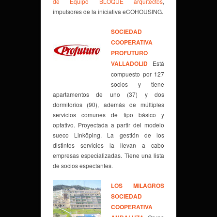
de Equipo BLOQUE arquitectos
,
impulsores de la iniciativa eCOHOUSING.
SOCIEDAD
COOPERATIVA
PROFUTURO
VALLADOLID
Está
compuesto por 127
socios y tiene
apartamentos de uno (37) y dos
dormitorios (90), además de múltiples
servicios comunes de tipo básico y
optativo. Proyectada a partir del modelo
sueco Linköping. La gestión de los
distintos servicios la llevan a cabo
empresas especializadas. Tiene una lista
de socios espectantes.
LOS MILAGROS
SOCIEDAD
COOPERATIVA