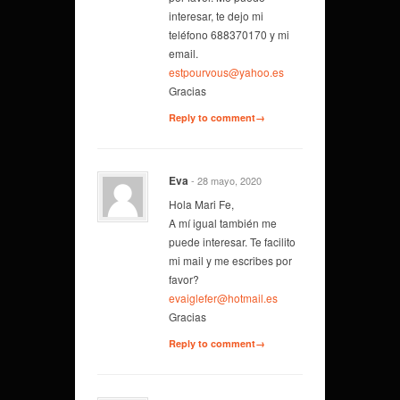
interesar, te dejo mi
teléfono 688370170 y mi
email.
estpourvous@yahoo.es
Gracias
Reply to comment→
Eva
- 28 mayo, 2020
Hola Mari Fe,
A mí igual también me
puede interesar. Te facilito
mi mail y me escribes por
favor?
evaiglefer@hotmail.es
Gracias
Reply to comment→