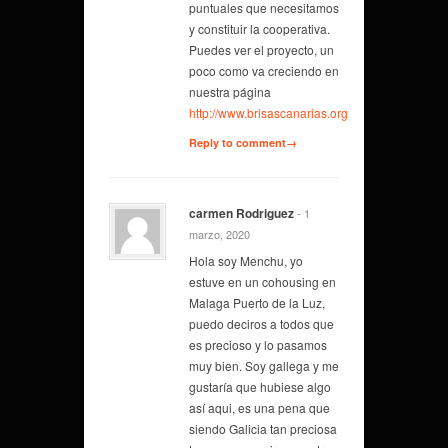
puntuales que necesitamos
y constituir la cooperativa.
Puedes ver el proyecto, un
poco como va creciendo en
nuestra página
http://www.brisascanarias.org
Reply to comment→
carmen Rodriguez
- 1
marzo, 2020
Hola soy Menchu, yo
estuve en un cohousing en
Malaga Puerto de la Luz,
puedo deciros a todos que
es precioso y lo pasamos
muy bien. Soy gallega y me
gustaría que hubiese algo
así aqui, es una pena que
siendo Galicia tan preciosa