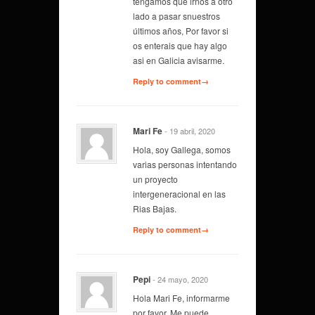
tengamos que irnos a otro
lado a pasar snuestros
últimos años, Por favor si
os enterais que hay algo
asi en Galicia avisarme.
Reply to comment→
Mari Fe
- 19 abril, 2020
Hola, soy Gallega, somos
varias personas intentando
un proyecto
intergeneracional en las
Rias Bajas.
Reply to comment→
Pepi
- 24 mayo, 2020
Hola Mari Fe, informarme
por favor. Me puede