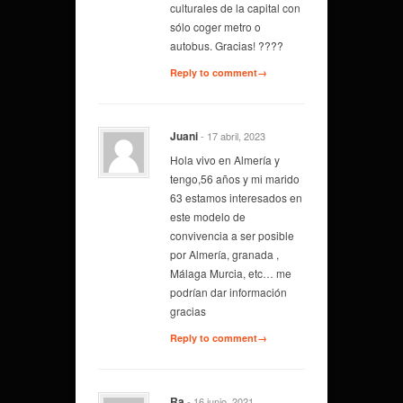
culturales de la capital con
sólo coger metro o
autobus. Gracias! ????
Reply to comment→
Juani
- 17 abril, 2023
Hola vivo en Almería y
tengo,56 años y mi marido
63 estamos interesados en
este modelo de
convivencia a ser posible
por Almería, granada ,
Málaga Murcia, etc… me
podrían dar información
gracias
Reply to comment→
Ra
- 16 junio, 2021