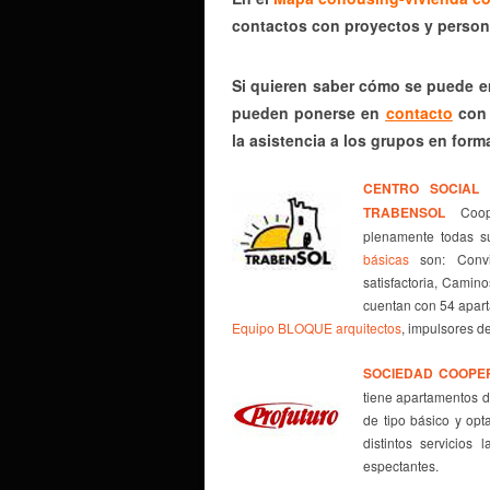
contactos con proyectos y person
Si quieren saber cómo se puede e
pueden ponerse en
contacto
con 
la asistencia a los grupos en form
CENTRO SOCIAL 
TRABENSOL
Coop
plenamente todas su
básicas
son: Conviv
satisfactoria, Camin
cuentan con 54 apar
Equipo BLOQUE arquitectos
, impulsores d
SOCIEDAD COOPE
tiene apartamentos d
de tipo básico y opt
distintos servicios
espectantes.