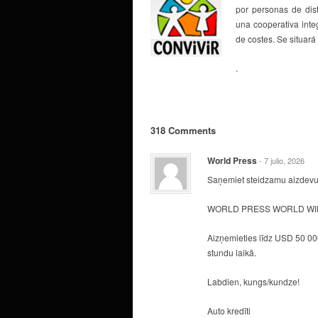
por personas de dist
una cooperativa integ
de costes. Se situar
.
318 Comments
World Press
- 7 julio, 2026
Saņemiet steidzamu aizdevu
WORLD PRESS WORLD WID
Aizņemieties līdz USD 50 000
stundu laikā.
Labdien, kungs/kundze!
Auto kredīti