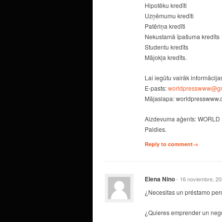
Hipotēku kredīti
Uzņēmumu kredīti
Patēriņa kredīti
Nekustamā īpašuma kredīts
Studentu kredīts
Mājokļa kredīts.
Lai iegūtu vairāk informācija
E-pasts:
worldpresswww@gm
Mājaslapa: worldpresswww
Aizdevuma aģents: WORLD
Paldies.
Reply to comment→
Elena Nino
- 16 noviembre, 2
¿Necesitas un préstamo per
¿Quieres emprender un negoc