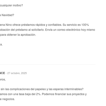
cualquier motivo?
a Navidad?
lena Nino ofrece préstamos rápidos y confiables. Su servicio es 100%
robación del préstamo al solicitarlo. Envía un correo electrónico hoy mismo
para obtener la aprobación.
a.
NCE
- 27 octubre, 2025
eros,
sin las complicaciones del papeleo y las esperas interminables?
tamos con una tasa baja del 2%. Podemos financiar sus proyectos y
de negocios.