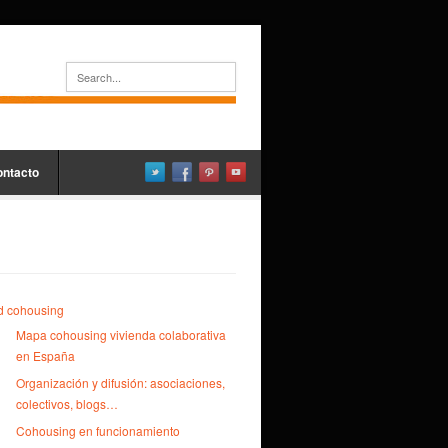
ontacto
d cohousing
Mapa cohousing vivienda colaborativa
en España
Organización y difusión: asociaciones,
colectivos, blogs…
Cohousing en funcionamiento