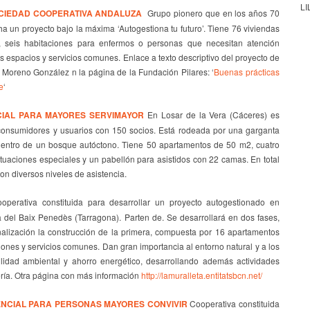
LI
CIEDAD COOPERATIVA ANDALUZA
Grupo pionero que en los años 70
a un proyecto bajo la máxima ‘Autogestiona tu futuro’. Tiene 76 viviendas
, seis habitaciones para enfermos o personas que necesitan atención
s espacios y servicios comunes. Enlace a texto descriptivo del proyecto de
 Moreno González n la página de la Fundación Pilares: ‘
Buenas prácticas
e
‘
IAL PARA MAYORES SERVIMAYOR
En Losar de la Vera (Cáceres) es
consumidores y usuarios con 150 socios. Está rodeada por una garganta
 dentro de un bosque autóctono. Tiene 50 apartamentos de 50 m2, cuatro
tuaciones especiales y un pabellón para asistidos con 22 camas. En total
on diversos niveles de asistencia.
perativa constituida para desarrollar un proyecto autogestionado en
 del Baix Penedès (Tarragona). Parten de. Se desarrollará en dos fases,
alización la construcción de la primera, compuesta por 16 apartamentos
iones y servicios comunes. Dan gran importancia al entorno natural y a los
bilidad ambiental y ahorro energético, desarrollando además actividades
ería. Otra página con más información
http://lamuralleta.entitatsbcn.net/
NCIAL PARA PERSONAS MAYORES CONVIVIR
Cooperativa constituida