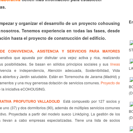
as.
En
mpezar y organizar el desarrollo de un proyecto cohousing
nosotros. Tenemos experiencia en todas las fases, desde
ación hasta el proyecto de construcción del edificio.
.
ST
DE CONVIVENCIA, ASISTENCIA Y SERVICIOS PARA MAYORES
erativa que apuesta por disfrutar una vejez activa y rica, realizando
.
s posibilidades. Se basan en sólidos principios sociales y sus
líneas
LA
encia e independencia, Atención adecuada, Sostenibilidad, Vida
os abiertos y Jardin saludable. Están en Torremocha de Jarama (Madrid) y
.
tamentos y una muy generosa dotación de servicios comunes.
Proyecto de
B
e la iniciativa eCOHOUSING.
(D
RATIVA PROFUTURO VALLADOLID
Está compuesto por 127 socios y
.
e uno (37) y dos dormitorios (90), además de múltiples servicios comunes
B
ativo. Proyectada a partir del modelo sueco Linköping. La gestión de los
(D
 la llevan a cabo empresas especializadas. Tiene una lista de socios
.