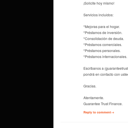
¡Solicite hoy mismo!
Servicios incluidos:
*Mejoras para el hogar.
*Préstamos de inversión.
*Consolidación de deuda.
*Préstamos comerciales.
*Préstamos personales.
*Préstamos internacionales.
Escríbanos a (guaranteetru
pondrá en contacto con uste
Gracias.
Atentamente.
Guarantee Trust Finance.
Reply to comment→