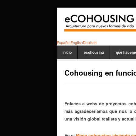
Español
English
Deutsch
inicio
ecohousing
qué hacem
Cohousing en funci
Enlaces a webs de proyectos co
más agradeceríamos que nos lo co
una visión global realista y actual
En el
Mapa cohousing-vivienda co