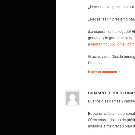
¿Necesitas un préstamo por 
¿Necesitas un préstamo par
¡La esperanza ha llegado! E
genuino y te garantiza la ap
a
elenanino835@gmail.com
Gracias y que Dios te bendig
Saludos.
Reply to comment→
GUARANTEE TRUST FINA
Buenos días damas y caball
Busca un préstamo personal 
Ofrecemos todo tipo de prés
ayudarle a mejorar su plan 