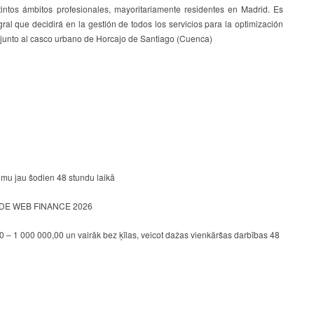
intos ámbitos profesionales, mayoritariamente residentes en Madrid. Es
ral que decidirá en la gestión de todos los servicios para la optimización
á junto al casco urbano de Horcajo de Santiago (Cuenca)
mu jau šodien 48 stundu laikā
E WEB FINANCE 2026
 – 1 000 000,00 un vairāk bez ķīlas, veicot dažas vienkāršas darbības 48