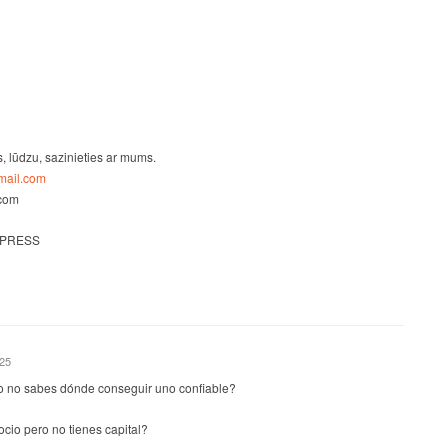
s, lūdzu, sazinieties ar mums.
ail.com
.com
 PRESS
025
o no sabes dónde conseguir uno confiable?
io pero no tienes capital?