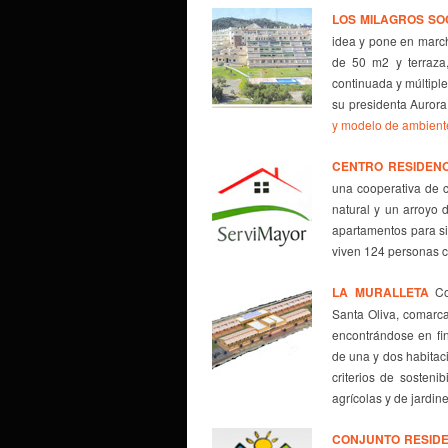
LOS MILAGROS
SO
idea y pone en march
de 50 m2 y terraza
continuada y múltiple
su presidenta Aurora
y modelo de ambient
CENTRO RESIDENC
una cooperativa de 
natural y un arroyo
apartamentos para si
viven 124 personas c
LA MURALLETA
Coo
Santa Oliva, comarca
encontrándose en fin
de una y dos habitac
criterios de sosteni
agrícolas y de jardin
CONJUNTO RESIDE