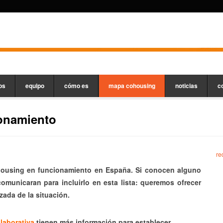
os
equipo
cómo es
mapa cohousing
noticias
c
onamiento
re
housing en funcionamiento en España. Si conocen alguno
municaran para incluirlo en esta lista: queremos ofrecer
izada de la situación.
laborativa
tienen más información para establecer