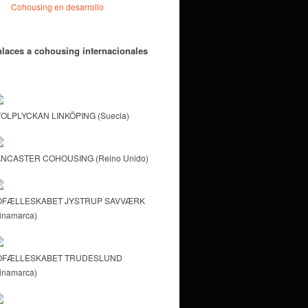
Cohousing en desarrollo
laces a cohousing internacionales
OLPLYCKAN LINKÖPING (Suecia)
NCASTER COHOUSING (Reino Unido)
OFÆLLESKABET JYSTRUP SAVVÆRK
inamarca)
OFÆLLESKABET TRUDESLUND
inamarca)