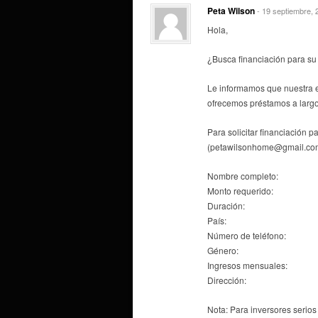
Peta Wilson
- 19 septiembre, 
Hola,
¿Busca financiación para su
Le informamos que nuestra 
ofrecemos préstamos a largo
Para solicitar financiación p
(petawilsonhome@gmail.co
Nombre completo:
Monto requerido:
Duración:
País:
Número de teléfono:
Género:
Ingresos mensuales:
Dirección:
Nota: Para inversores serios