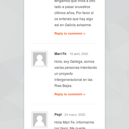
tengamos que irnos a otro
lado a pasar snuestros
últimos años, Por favor si
os enterais que hay algo
asi en Galicia avisarme.
Reply to comment→
Mari Fe
- 19 abril, 2020
Hola, soy Gallega, somos
varias personas intentando
un proyecto
intergeneracional en las
Rias Bajas.
Reply to comment→
Pepi
- 24 mayo, 2020
Hola Mari Fe, informarme
por favor. Me puede