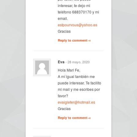
interesar, te dejo mi
teléfono 688370170 y mi
email.
estpourvous@yahoo.es
Gracias
Reply to comment→
Eva
- 28 mayo, 2020
Hola Mari Fe,
A mí igual también me
puede interesar. Te facilito
mi mail y me escribes por
favor?
evaiglefer@hotmail.es
Gracias
Reply to comment→