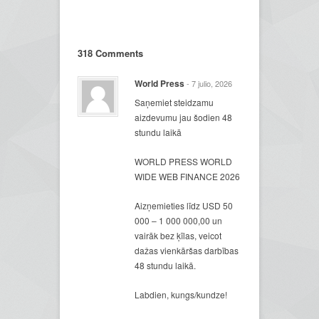
318 Comments
World Press
- 7 julio, 2026
Saņemiet steidzamu
aizdevumu jau šodien 48
stundu laikā
WORLD PRESS WORLD
WIDE WEB FINANCE 2026
Aizņemieties līdz USD 50
000 – 1 000 000,00 un
vairāk bez ķīlas, veicot
dažas vienkāršas darbības
48 stundu laikā.
Labdien, kungs/kundze!