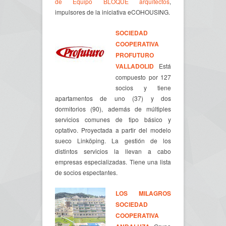
de Equipo BLOQUE arquitectos
,
impulsores de la iniciativa eCOHOUSING.
SOCIEDAD
COOPERATIVA
PROFUTURO
VALLADOLID
Está
compuesto por 127
socios y tiene
apartamentos de uno (37) y dos
dormitorios (90), además de múltiples
servicios comunes de tipo básico y
optativo. Proyectada a partir del modelo
sueco Linköping. La gestión de los
distintos servicios la llevan a cabo
empresas especializadas. Tiene una lista
de socios espectantes.
LOS MILAGROS
SOCIEDAD
COOPERATIVA