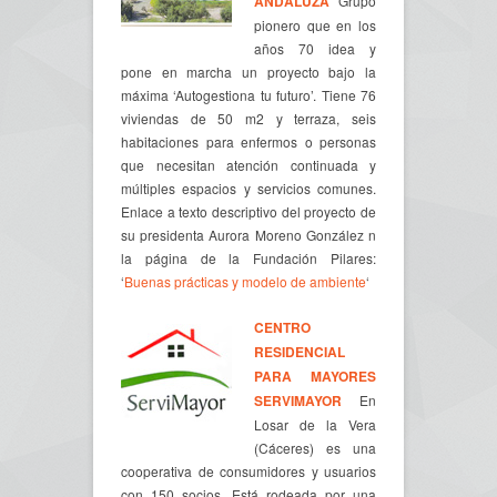
ANDALUZA
Grupo
pionero que en los
años 70 idea y
pone en marcha un proyecto bajo la
máxima ‘Autogestiona tu futuro’. Tiene 76
viviendas de 50 m2 y terraza, seis
habitaciones para enfermos o personas
que necesitan atención continuada y
múltiples espacios y servicios comunes.
Enlace a texto descriptivo del proyecto de
su presidenta Aurora Moreno González n
la página de la Fundación Pilares:
‘
Buenas prácticas y modelo de ambiente
‘
CENTRO
RESIDENCIAL
PARA MAYORES
SERVIMAYOR
En
Losar de la Vera
(Cáceres) es una
cooperativa de consumidores y usuarios
con 150 socios. Está rodeada por una