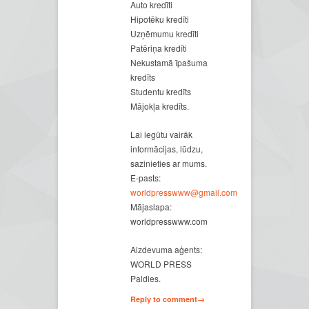
Auto kredīti
Hipotēku kredīti
Uzņēmumu kredīti
Patēriņa kredīti
Nekustamā īpašuma
kredīts
Studentu kredīts
Mājokļa kredīts.
Lai iegūtu vairāk
informācijas, lūdzu,
sazinieties ar mums.
E-pasts:
worldpresswww@gmail.com
Mājaslapa:
worldpresswww.com
Aizdevuma aģents:
WORLD PRESS
Paldies.
Reply to comment→