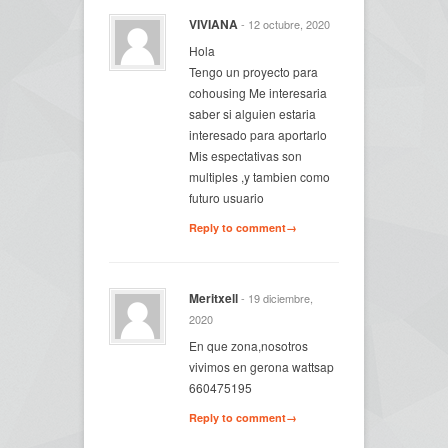
VIVIANA
- 12 octubre, 2020
Hola
Tengo un proyecto para
cohousing Me interesaria
saber si alguien estaria
interesado para aportarlo
Mis espectativas son
multiples ,y tambien como
futuro usuario
Reply to comment→
Meritxell
- 19 diciembre,
2020
En que zona,nosotros
vivimos en gerona wattsap
660475195
Reply to comment→