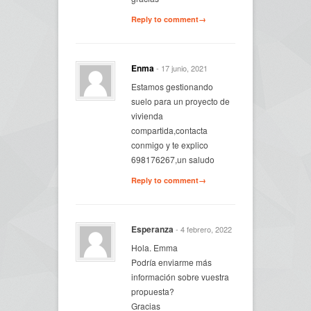
Reply to comment→
Enma
- 17 junio, 2021
Estamos gestionando
suelo para un proyecto de
vivienda
compartida,contacta
conmigo y te explico
698176267,un saludo
Reply to comment→
Esperanza
- 4 febrero, 2022
Hola. Emma
Podría enviarme más
información sobre vuestra
propuesta?
Gracias