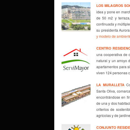
LOS MILAGROS
SO
idea y pone en march
de 50 m2 y terraza
continuada y múltiple
su presidenta Aurora
y modelo de ambient
CENTRO RESIDENC
una cooperativa de 
natural y un arroyo
apartamentos para si
viven 124 personas c
LA MURALLETA
Coo
Santa Oliva, comarca
encontrándose en fin
de una y dos habitac
criterios de sosteni
agrícolas y de jardin
CONJUNTO RESIDE