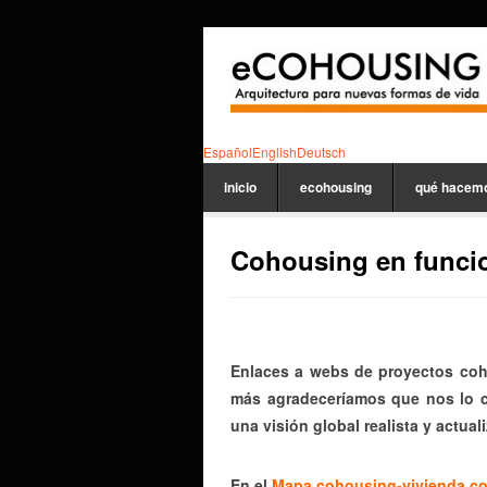
Español
English
Deutsch
inicio
ecohousing
qué hacem
Cohousing en funci
Enlaces a webs de proyectos co
más agradeceríamos que nos lo co
una visión global realista y actual
En el
Mapa cohousing-vivienda co