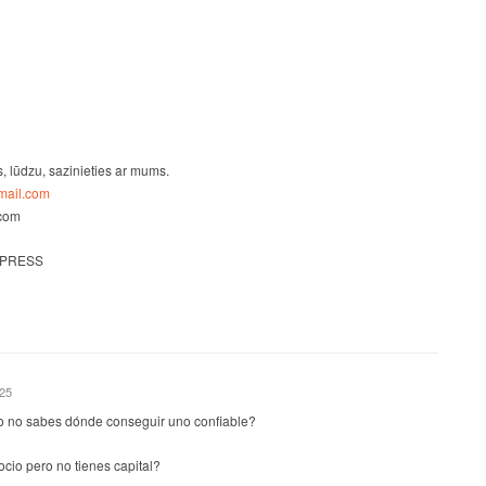
s, lūdzu, sazinieties ar mums.
ail.com
.com
 PRESS
025
o no sabes dónde conseguir uno confiable?
io pero no tienes capital?