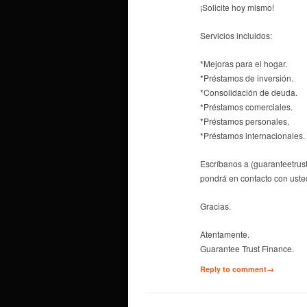
¡Solicite hoy mismo!
Servicios incluidos:
*Mejoras para el hogar.
*Préstamos de inversión.
*Consolidación de deuda.
*Préstamos comerciales.
*Préstamos personales.
*Préstamos internacionales.
Escríbanos a (guaranteetru
pondrá en contacto con uste
Gracias.
Atentamente.
Guarantee Trust Finance.
Reply to comment→