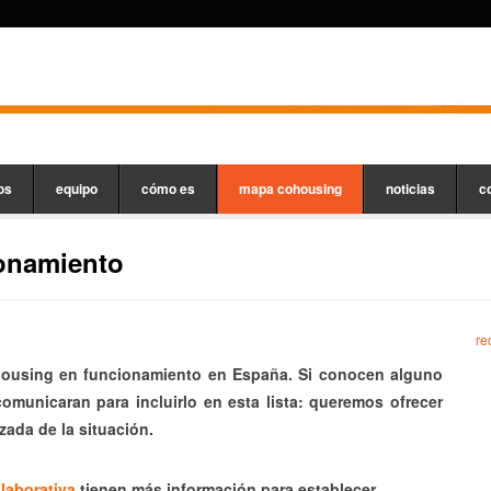
os
equipo
cómo es
mapa cohousing
noticias
c
onamiento
re
housing en funcionamiento en España. Si conocen alguno
municaran para incluirlo en esta lista: queremos ofrecer
izada de la situación.
laborativa
tienen más información para establecer