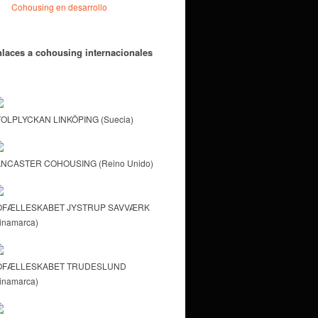
Cohousing en desarrollo
laces a cohousing internacionales
OLPLYCKAN LINKÖPING (Suecia)
NCASTER COHOUSING (Reino Unido)
OFÆLLESKABET JYSTRUP SAVVÆRK
inamarca)
OFÆLLESKABET TRUDESLUND
inamarca)