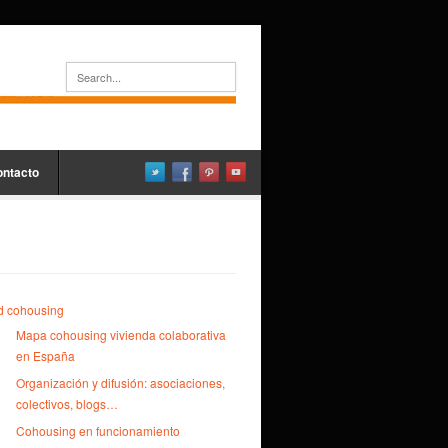
ontacto
d cohousing
Mapa cohousing vivienda colaborativa
en España
Organización y difusión: asociaciones,
colectivos, blogs…
Cohousing en funcionamiento