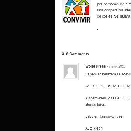
por personas de dist
una cooperativa integ
de costes. Se situar
.
318 Comments
World Press
- 7 julio, 2026
Saņemiet steidzamu aizdevu
WORLD PRESS WORLD WID
Aizņemieties līdz USD 50 000
stundu laikā.
Labdien, kungs/kundze!
Auto kredīti