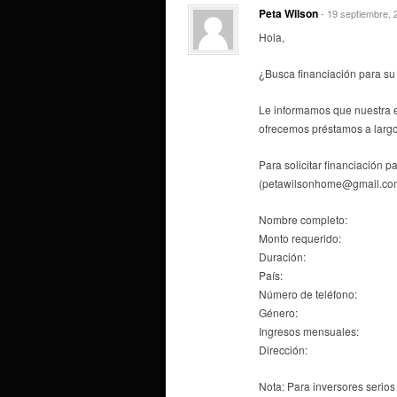
Peta Wilson
- 19 septiembre, 
Hola,
¿Busca financiación para su
Le informamos que nuestra 
ofrecemos préstamos a largo
Para solicitar financiación p
(petawilsonhome@gmail.co
Nombre completo:
Monto requerido:
Duración:
País:
Número de teléfono:
Género:
Ingresos mensuales:
Dirección:
Nota: Para inversores serios