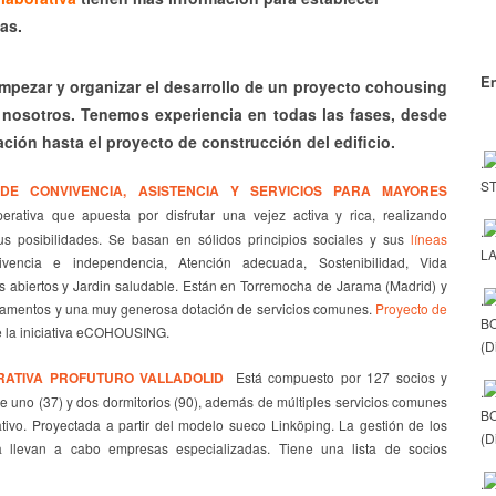
as.
En
mpezar y organizar el desarrollo de un proyecto cohousing
nosotros. Tenemos experiencia en todas las fases, desde
ación hasta el proyecto de construcción del edificio.
.
ST
DE CONVIVENCIA, ASISTENCIA Y SERVICIOS PARA MAYORES
erativa que apuesta por disfrutar una vejez activa y rica, realizando
.
s posibilidades. Se basan en sólidos principios sociales y sus
líneas
LA
encia e independencia, Atención adecuada, Sostenibilidad, Vida
os abiertos y Jardin saludable. Están en Torremocha de Jarama (Madrid) y
.
tamentos y una muy generosa dotación de servicios comunes.
Proyecto de
B
e la iniciativa eCOHOUSING.
(D
RATIVA PROFUTURO VALLADOLID
Está compuesto por 127 socios y
.
e uno (37) y dos dormitorios (90), además de múltiples servicios comunes
B
ativo. Proyectada a partir del modelo sueco Linköping. La gestión de los
(D
 la llevan a cabo empresas especializadas. Tiene una lista de socios
.