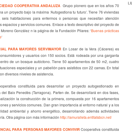
LI
CIEDAD COOPERATIVA ANDALUZA
Grupo pionero que en los años 70
a un proyecto bajo la máxima ‘Autogestiona tu futuro’. Tiene 76 viviendas
, seis habitaciones para enfermos o personas que necesitan atención
s espacios y servicios comunes. Enlace a texto descriptivo del proyecto de
 Moreno González n la página de la Fundación Pilares: ‘
Buenas prácticas
e
‘
IAL PARA MAYORES SERVIMAYOR
En Losar de la Vera (Cáceres) es
consumidores y usuarios con 150 socios. Está rodeada por una garganta
 dentro de un bosque autóctono. Tiene 50 apartamentos de 50 m2, cuatro
tuaciones especiales y un pabellón para asistidos con 22 camas. En total
on diversos niveles de asistencia.
perativa constituida para desarrollar un proyecto autogestionado en
 del Baix Penedès (Tarragona). Parten de. Se desarrollará en dos fases,
alización la construcción de la primera, compuesta por 16 apartamentos
iones y servicios comunes. Dan gran importancia al entorno natural y a los
bilidad ambiental y ahorro energético, desarrollando además actividades
ería. Otra página con más información
http://lamuralleta.entitatsbcn.net/
NCIAL PARA PERSONAS MAYORES CONVIVIR
Cooperativa constituida