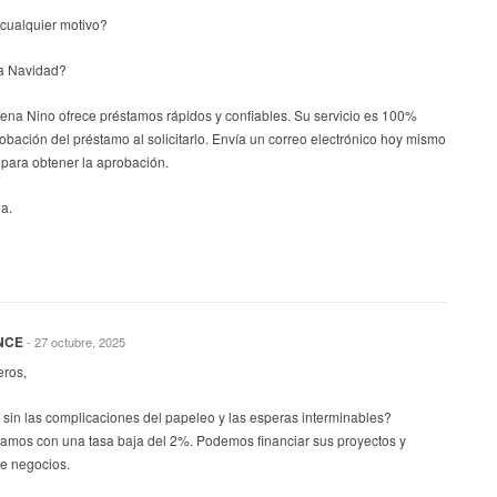
cualquier motivo?
a Navidad?
lena Nino ofrece préstamos rápidos y confiables. Su servicio es 100%
robación del préstamo al solicitarlo. Envía un correo electrónico hoy mismo
para obtener la aprobación.
a.
NCE
- 27 octubre, 2025
eros,
sin las complicaciones del papeleo y las esperas interminables?
tamos con una tasa baja del 2%. Podemos financiar sus proyectos y
de negocios.