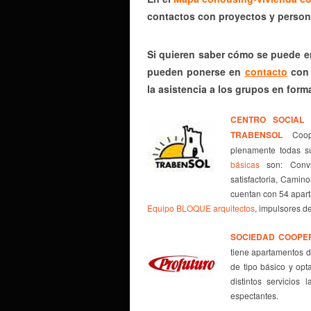
contactos con proyectos y person
Si quieren saber cómo se puede e
pueden ponerse en
contacto
con 
la asistencia a los grupos en form
CENTRO SOCIAL 
TRABENSOL
Coop
plenamente todas su
básicas
son: Conviv
satisfactoria, Camin
cuentan con 54 apar
Equipo BLOQUE arquitectos
, impulsores d
SOCIEDAD COOPE
tiene apartamentos d
de tipo básico y opt
distintos servicios
espectantes.