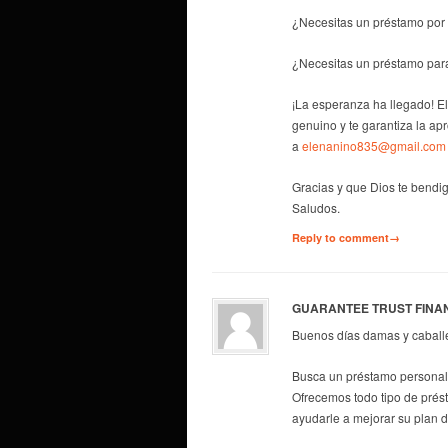
¿Necesitas un préstamo por 
¿Necesitas un préstamo par
¡La esperanza ha llegado! E
genuino y te garantiza la ap
a
elenanino835@gmail.com
Gracias y que Dios te bendig
Saludos.
Reply to comment→
GUARANTEE TRUST FINA
Buenos días damas y caball
Busca un préstamo personal 
Ofrecemos todo tipo de prés
ayudarle a mejorar su plan 