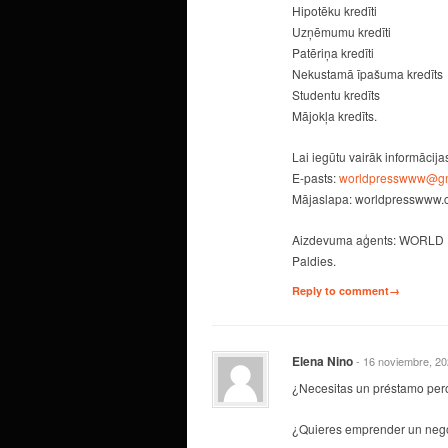
Hipotēku kredīti
Uzņēmumu kredīti
Patēriņa kredīti
Nekustamā īpašuma kredīts
Studentu kredīts
Mājokļa kredīts.
Lai iegūtu vairāk informācija
E-pasts:
worldpresswww@gm
Mājaslapa: worldpresswww
Aizdevuma aģents: WORLD
Paldies.
Reply to comment→
Elena Nino
- 16 noviembre, 2
¿Necesitas un préstamo per
¿Quieres emprender un negoc