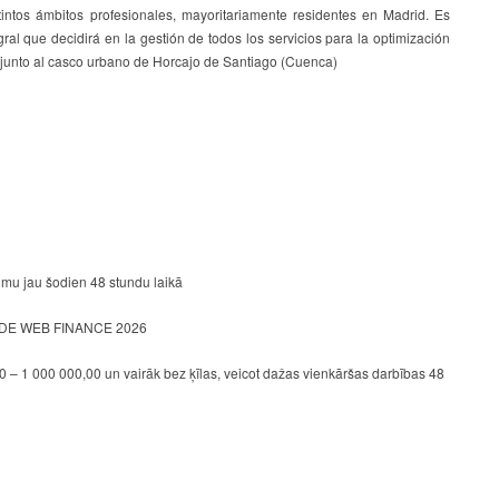
intos ámbitos profesionales, mayoritariamente residentes en Madrid. Es
ral que decidirá en la gestión de todos los servicios para la optimización
á junto al casco urbano de Horcajo de Santiago (Cuenca)
mu jau šodien 48 stundu laikā
E WEB FINANCE 2026
 – 1 000 000,00 un vairāk bez ķīlas, veicot dažas vienkāršas darbības 48